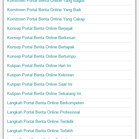
Komitmen Portal Berita Online Yang Bagus
Komitmen Portal Berita Online Yang Baik
Komitmen Portal Berita Online Yang Cakap
Konsep Portal Berita Online Berjejak
Konsep Portal Berita Online Berkesan
Konsep Portal Berita Online Bertapak
Konsep Portal Berita Online Bertumpu
Kutipan Portal Berita Online Hari Ini
Kutipan Portal Berita Online Kekinian
Kutipan Portal Berita Online Saat Ini
Kutipan Portal Berita Online Sekarang Ini
Langkah Portal Berita Online Berkompeten
Langkah Portal Berita Online Profesional
Langkah Portal Berita Online Terdidik
Langkah Portal Berita Online Terlatih