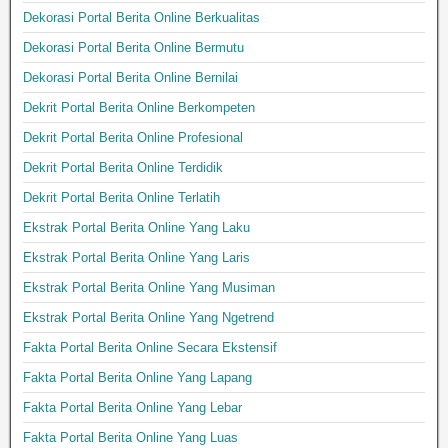
Dekorasi Portal Berita Online Berkualitas
Dekorasi Portal Berita Online Bermutu
Dekorasi Portal Berita Online Bernilai
Dekrit Portal Berita Online Berkompeten
Dekrit Portal Berita Online Profesional
Dekrit Portal Berita Online Terdidik
Dekrit Portal Berita Online Terlatih
Ekstrak Portal Berita Online Yang Laku
Ekstrak Portal Berita Online Yang Laris
Ekstrak Portal Berita Online Yang Musiman
Ekstrak Portal Berita Online Yang Ngetrend
Fakta Portal Berita Online Secara Ekstensif
Fakta Portal Berita Online Yang Lapang
Fakta Portal Berita Online Yang Lebar
Fakta Portal Berita Online Yang Luas