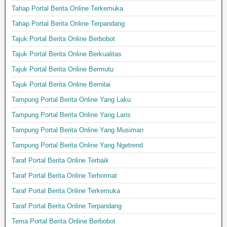
Tahap Portal Berita Online Terkemuka
Tahap Portal Berita Online Terpandang
Tajuk Portal Berita Online Berbobot
Tajuk Portal Berita Online Berkualitas
Tajuk Portal Berita Online Bermutu
Tajuk Portal Berita Online Bernilai
Tampung Portal Berita Online Yang Laku
Tampung Portal Berita Online Yang Laris
Tampung Portal Berita Online Yang Musiman
Tampung Portal Berita Online Yang Ngetrend
Taraf Portal Berita Online Terbaik
Taraf Portal Berita Online Terhormat
Taraf Portal Berita Online Terkemuka
Taraf Portal Berita Online Terpandang
Tema Portal Berita Online Berbobot