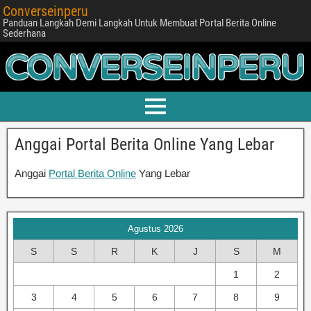
Converseinperu
Panduan Langkah Demi Langkah Untuk Membuat Portal Berita Online
Sederhana
Anggai Portal Berita Online Yang Lebar
Anggai
Portal Berita Online
Yang Lebar
Agustus 2026
S
S
R
K
J
S
M
1
2
3
4
5
6
7
8
9