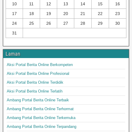
10
11
12
13
14
15
16
17
18
19
20
21
22
23
24
25
26
27
28
29
30
31
Laman
Aksi Portal Berita Online Berkompeten
Aksi Portal Berita Online Profesional
Aksi Portal Berita Online Terdidik
Aksi Portal Berita Online Terlatih
Ambang Portal Berita Online Terbaik
Ambang Portal Berita Online Terhormat
Ambang Portal Berita Online Terkemuka
Ambang Portal Berita Online Terpandang