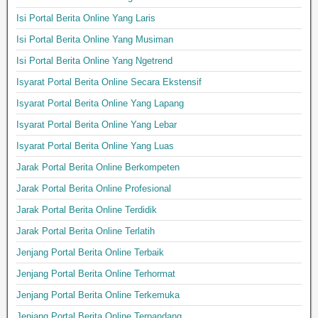
Isi Portal Berita Online Yang Laris
Isi Portal Berita Online Yang Musiman
Isi Portal Berita Online Yang Ngetrend
Isyarat Portal Berita Online Secara Ekstensif
Isyarat Portal Berita Online Yang Lapang
Isyarat Portal Berita Online Yang Lebar
Isyarat Portal Berita Online Yang Luas
Jarak Portal Berita Online Berkompeten
Jarak Portal Berita Online Profesional
Jarak Portal Berita Online Terdidik
Jarak Portal Berita Online Terlatih
Jenjang Portal Berita Online Terbaik
Jenjang Portal Berita Online Terhormat
Jenjang Portal Berita Online Terkemuka
Jenjang Portal Berita Online Terpandang