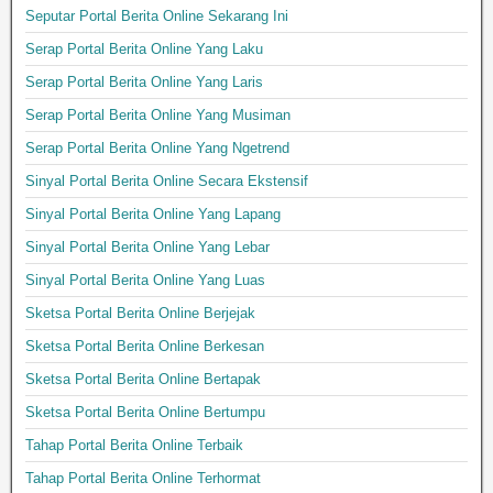
Seputar Portal Berita Online Sekarang Ini
Serap Portal Berita Online Yang Laku
Serap Portal Berita Online Yang Laris
Serap Portal Berita Online Yang Musiman
Serap Portal Berita Online Yang Ngetrend
Sinyal Portal Berita Online Secara Ekstensif
Sinyal Portal Berita Online Yang Lapang
Sinyal Portal Berita Online Yang Lebar
Sinyal Portal Berita Online Yang Luas
Sketsa Portal Berita Online Berjejak
Sketsa Portal Berita Online Berkesan
Sketsa Portal Berita Online Bertapak
Sketsa Portal Berita Online Bertumpu
Tahap Portal Berita Online Terbaik
Tahap Portal Berita Online Terhormat