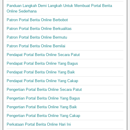
Panduan Langkah Demi Langkah Untuk Membuat Portal Berita
Online Sederhana
Patron Portal Berita Online Berbobot
Patron Portal Berita Online Berkualitas
Patron Portal Berita Online Bermutu
Patron Portal Berita Online Bernilai
Pendapat Portal Berita Online Secara Patut
Pendapat Portal Berita Online Yang Bagus
Pendapat Portal Berita Online Yang Baik
Pendapat Portal Berita Online Yang Cakap
Pengertian Portal Berita Online Secara Patut
Pengertian Portal Berita Online Yang Bagus
Pengertian Portal Berita Online Yang Baik
Pengertian Portal Berita Online Yang Cakap
Perkataan Portal Berita Online Hari Ini