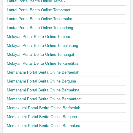
Lantai Portal Berita Online Terbaik
Lantai Portal Berita Online Terhormat
Lantai Portal Berita Online Terkemuka
Lantai Portal Berita Online Terpandang
Melayari Portal Berita Online Terbaru
Melayari Portal Berita Online Terbelakang
Melayari Portal Berita Online Terhangat
Melayari Portal Berita Online Terkareditasi
Memahami Portal Berita Online Berfaedah
Memahami Portal Berita Online Berguna
Memahami Portal Berita Online Bermakna
Memahami Portal Berita Online Bermanfaat
Memaklumi Portal Berita Online Berfaedah
Memaklumi Portal Berita Online Berguna
Memaklumi Portal Berita Online Bermakna