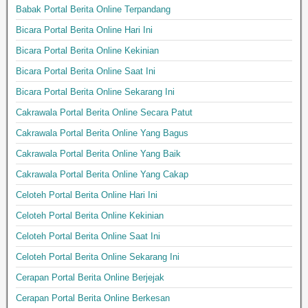
Babak Portal Berita Online Terpandang
Bicara Portal Berita Online Hari Ini
Bicara Portal Berita Online Kekinian
Bicara Portal Berita Online Saat Ini
Bicara Portal Berita Online Sekarang Ini
Cakrawala Portal Berita Online Secara Patut
Cakrawala Portal Berita Online Yang Bagus
Cakrawala Portal Berita Online Yang Baik
Cakrawala Portal Berita Online Yang Cakap
Celoteh Portal Berita Online Hari Ini
Celoteh Portal Berita Online Kekinian
Celoteh Portal Berita Online Saat Ini
Celoteh Portal Berita Online Sekarang Ini
Cerapan Portal Berita Online Berjejak
Cerapan Portal Berita Online Berkesan