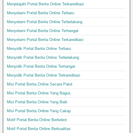
Menjelajahi Portal Berita Online Terkareditasi
Menyelami Portal Berita Online Terbaru
Menyelami Portal Berita Online Terbelakang
Menyelami Portal Berita Online Terhangat
Menyelami Portal Berita Online Terkareditasi
Menyidik Portal Berita Online Terbaru
Menyidik Portal Berita Online Terbelakang
Menyidik Portal Berita Online Terhangat
Menyidik Portal Berita Online Terkareditasi
Misi Portal Berita Online Secara Patut
Misi Portal Berita Online Yang Bagus
Misi Portal Berita Online Yang Baik
Misi Portal Berita Online Yang Cakap
Motif Portal Berita Online Berbobot
Motif Portal Berita Online Berkualitas