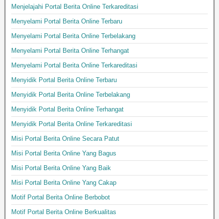
Menjelajahi Portal Berita Online Terkareditasi
Menyelami Portal Berita Online Terbaru
Menyelami Portal Berita Online Terbelakang
Menyelami Portal Berita Online Terhangat
Menyelami Portal Berita Online Terkareditasi
Menyidik Portal Berita Online Terbaru
Menyidik Portal Berita Online Terbelakang
Menyidik Portal Berita Online Terhangat
Menyidik Portal Berita Online Terkareditasi
Misi Portal Berita Online Secara Patut
Misi Portal Berita Online Yang Bagus
Misi Portal Berita Online Yang Baik
Misi Portal Berita Online Yang Cakap
Motif Portal Berita Online Berbobot
Motif Portal Berita Online Berkualitas