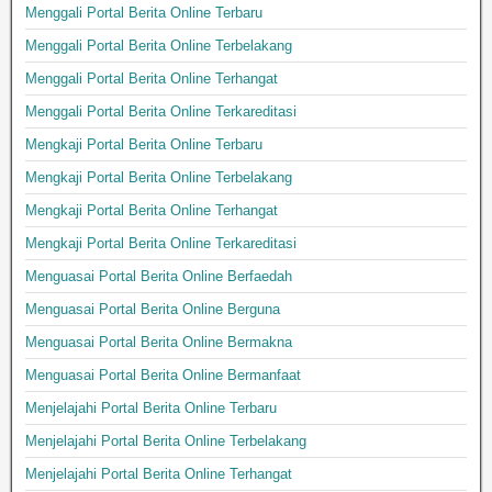
Menggali Portal Berita Online Terbaru
Menggali Portal Berita Online Terbelakang
Menggali Portal Berita Online Terhangat
Menggali Portal Berita Online Terkareditasi
Mengkaji Portal Berita Online Terbaru
Mengkaji Portal Berita Online Terbelakang
Mengkaji Portal Berita Online Terhangat
Mengkaji Portal Berita Online Terkareditasi
Menguasai Portal Berita Online Berfaedah
Menguasai Portal Berita Online Berguna
Menguasai Portal Berita Online Bermakna
Menguasai Portal Berita Online Bermanfaat
Menjelajahi Portal Berita Online Terbaru
Menjelajahi Portal Berita Online Terbelakang
Menjelajahi Portal Berita Online Terhangat