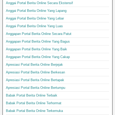
Anggai Portal Berita Online Secara Ekstensif
Anggai Portal Berita Online Yang Lapang
Anggai Portal Berita Online Yang Lebar
Anggai Portal Berita Online Yang Luas
Anggapan Portal Berita Online Secara Patut
Anggapan Portal Berita Online Yang Bagus
Anggapan Portal Berita Online Yang Baik
Anggapan Portal Berita Online Yang Cakap
Apresiasi Portal Berita Online Berjejak
Apresiasi Portal Berita Online Berkesan
Apresiasi Portal Berita Online Bertapak
Apresiasi Portal Berita Online Bertumpu
Babak Portal Berita Online Terbaik
Babak Portal Berita Online Terhormat
Babak Portal Berita Online Terkemuka