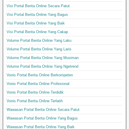
Visi Portal Berita Online Secara Patut
Visi Portal Berita Online Yang Bagus
Visi Portal Berita Online Yang Baik
Visi Portal Berita Online Yang Cakap
Volume Portal Berita Online Yang Laku
Volume Portal Berita Online Yang Laris
Volume Portal Berita Online Yang Musiman
Volume Portal Berita Online Yang Ngetrend
Vonis Portal Berita Online Berkompeten
Vonis Portal Berita Online Profesional
Vonis Portal Berita Online Terdidik
Vonis Portal Berita Online Terlatih
Wawasan Portal Berita Online Secara Patut
Wawasan Portal Berita Online Yang Bagus
Wawasan Portal Berita Online Yang Baik