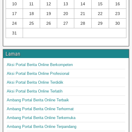
10
11
12
13
14
15
16
17
18
19
20
21
22
23
24
25
26
27
28
29
30
31
Laman
Aksi Portal Berita Online Berkompeten
Aksi Portal Berita Online Profesional
Aksi Portal Berita Online Terdidik
Aksi Portal Berita Online Terlatih
Ambang Portal Berita Online Terbaik
Ambang Portal Berita Online Terhormat
Ambang Portal Berita Online Terkemuka
Ambang Portal Berita Online Terpandang