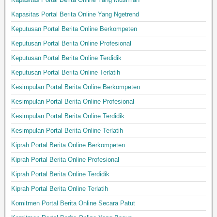
Kapasitas Portal Berita Online Yang Ngetrend
Keputusan Portal Berita Online Berkompeten
Keputusan Portal Berita Online Profesional
Keputusan Portal Berita Online Terdidik
Keputusan Portal Berita Online Terlatih
Kesimpulan Portal Berita Online Berkompeten
Kesimpulan Portal Berita Online Profesional
Kesimpulan Portal Berita Online Terdidik
Kesimpulan Portal Berita Online Terlatih
Kiprah Portal Berita Online Berkompeten
Kiprah Portal Berita Online Profesional
Kiprah Portal Berita Online Terdidik
Kiprah Portal Berita Online Terlatih
Komitmen Portal Berita Online Secara Patut