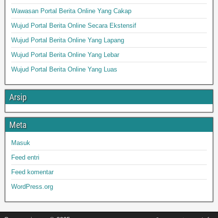
Wawasan Portal Berita Online Yang Cakap
Wujud Portal Berita Online Secara Ekstensif
Wujud Portal Berita Online Yang Lapang
Wujud Portal Berita Online Yang Lebar
Wujud Portal Berita Online Yang Luas
Arsip
Meta
Masuk
Feed entri
Feed komentar
WordPress.org