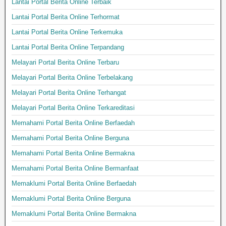
Lantai Portal Berita Online Terbaik
Lantai Portal Berita Online Terhormat
Lantai Portal Berita Online Terkemuka
Lantai Portal Berita Online Terpandang
Melayari Portal Berita Online Terbaru
Melayari Portal Berita Online Terbelakang
Melayari Portal Berita Online Terhangat
Melayari Portal Berita Online Terkareditasi
Memahami Portal Berita Online Berfaedah
Memahami Portal Berita Online Berguna
Memahami Portal Berita Online Bermakna
Memahami Portal Berita Online Bermanfaat
Memaklumi Portal Berita Online Berfaedah
Memaklumi Portal Berita Online Berguna
Memaklumi Portal Berita Online Bermakna