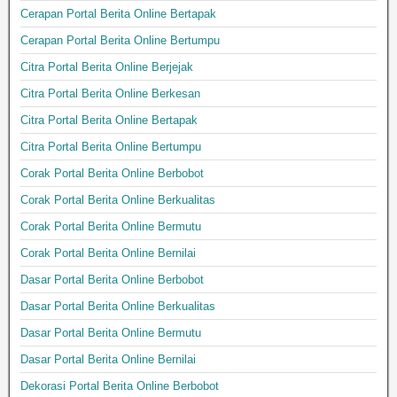
Cerapan Portal Berita Online Bertapak
Cerapan Portal Berita Online Bertumpu
Citra Portal Berita Online Berjejak
Citra Portal Berita Online Berkesan
Citra Portal Berita Online Bertapak
Citra Portal Berita Online Bertumpu
Corak Portal Berita Online Berbobot
Corak Portal Berita Online Berkualitas
Corak Portal Berita Online Bermutu
Corak Portal Berita Online Bernilai
Dasar Portal Berita Online Berbobot
Dasar Portal Berita Online Berkualitas
Dasar Portal Berita Online Bermutu
Dasar Portal Berita Online Bernilai
Dekorasi Portal Berita Online Berbobot