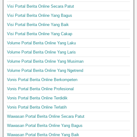
Visi Portal Berita Online Secara Patut
Visi Portal Berita Online Yang Bagus
Visi Portal Berita Online Yang Baik
Visi Portal Berita Online Yang Cakap
Volume Portal Berita Online Yang Laku
Volume Portal Berita Online Yang Laris
Volume Portal Berita Online Yang Musiman
Volume Portal Berita Online Yang Ngetrend
Vonis Portal Berita Online Berkompeten
Vonis Portal Berita Online Profesional
Vonis Portal Berita Online Terdidik
Vonis Portal Berita Online Terlatih
Wawasan Portal Berita Online Secara Patut
Wawasan Portal Berita Online Yang Bagus
Wawasan Portal Berita Online Yang Baik