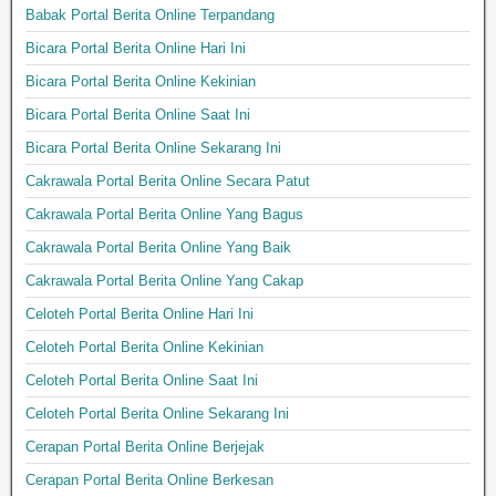
Babak Portal Berita Online Terpandang
Bicara Portal Berita Online Hari Ini
Bicara Portal Berita Online Kekinian
Bicara Portal Berita Online Saat Ini
Bicara Portal Berita Online Sekarang Ini
Cakrawala Portal Berita Online Secara Patut
Cakrawala Portal Berita Online Yang Bagus
Cakrawala Portal Berita Online Yang Baik
Cakrawala Portal Berita Online Yang Cakap
Celoteh Portal Berita Online Hari Ini
Celoteh Portal Berita Online Kekinian
Celoteh Portal Berita Online Saat Ini
Celoteh Portal Berita Online Sekarang Ini
Cerapan Portal Berita Online Berjejak
Cerapan Portal Berita Online Berkesan