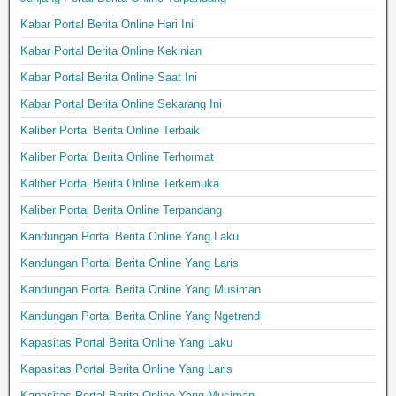
Kabar Portal Berita Online Hari Ini
Kabar Portal Berita Online Kekinian
Kabar Portal Berita Online Saat Ini
Kabar Portal Berita Online Sekarang Ini
Kaliber Portal Berita Online Terbaik
Kaliber Portal Berita Online Terhormat
Kaliber Portal Berita Online Terkemuka
Kaliber Portal Berita Online Terpandang
Kandungan Portal Berita Online Yang Laku
Kandungan Portal Berita Online Yang Laris
Kandungan Portal Berita Online Yang Musiman
Kandungan Portal Berita Online Yang Ngetrend
Kapasitas Portal Berita Online Yang Laku
Kapasitas Portal Berita Online Yang Laris
Kapasitas Portal Berita Online Yang Musiman