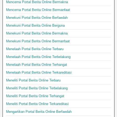
Mencerna Portal Berita Online Bermakna
Mencerna Portal Berita Online Bermanfaat
Menekuni Portal Berita Online Berfaedah
Menekuni Portal Berita Online Berguna
Menekuni Portal Berita Online Bermakna
Menekuni Portal Berita Online Bermanfaat
Menelaah Portal Berita Online Terbaru
Menelaah Portal Berita Online Terbelakang
Menelaah Portal Berita Online Terhangat
Menelaah Portal Berita Online Terkareditasi
Meneliti Portal Berita Online Terbaru
Meneliti Portal Berita Online Terbelakang
Meneliti Portal Berita Online Terhangat
Meneliti Portal Berita Online Terkareditasi
Mengartikan Portal Berita Online Berfaedah