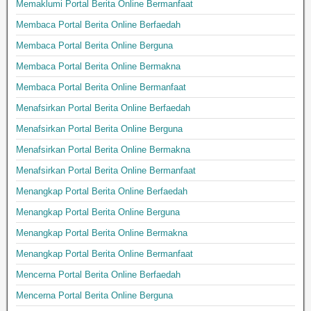
Memaklumi Portal Berita Online Bermanfaat
Membaca Portal Berita Online Berfaedah
Membaca Portal Berita Online Berguna
Membaca Portal Berita Online Bermakna
Membaca Portal Berita Online Bermanfaat
Menafsirkan Portal Berita Online Berfaedah
Menafsirkan Portal Berita Online Berguna
Menafsirkan Portal Berita Online Bermakna
Menafsirkan Portal Berita Online Bermanfaat
Menangkap Portal Berita Online Berfaedah
Menangkap Portal Berita Online Berguna
Menangkap Portal Berita Online Bermakna
Menangkap Portal Berita Online Bermanfaat
Mencerna Portal Berita Online Berfaedah
Mencerna Portal Berita Online Berguna