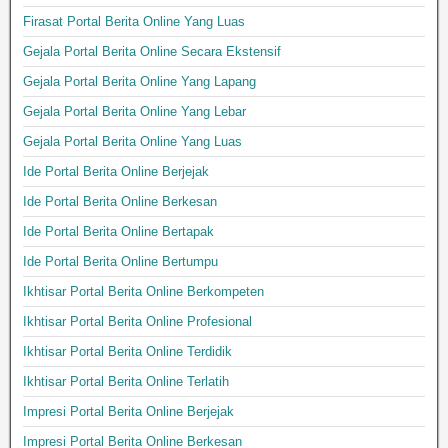
Firasat Portal Berita Online Yang Luas
Gejala Portal Berita Online Secara Ekstensif
Gejala Portal Berita Online Yang Lapang
Gejala Portal Berita Online Yang Lebar
Gejala Portal Berita Online Yang Luas
Ide Portal Berita Online Berjejak
Ide Portal Berita Online Berkesan
Ide Portal Berita Online Bertapak
Ide Portal Berita Online Bertumpu
Ikhtisar Portal Berita Online Berkompeten
Ikhtisar Portal Berita Online Profesional
Ikhtisar Portal Berita Online Terdidik
Ikhtisar Portal Berita Online Terlatih
Impresi Portal Berita Online Berjejak
Impresi Portal Berita Online Berkesan