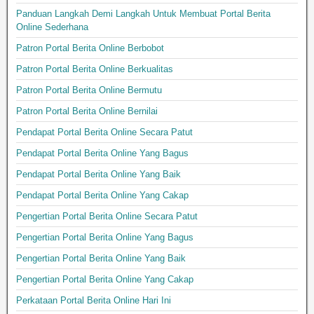
Panduan Langkah Demi Langkah Untuk Membuat Portal Berita
Online Sederhana
Patron Portal Berita Online Berbobot
Patron Portal Berita Online Berkualitas
Patron Portal Berita Online Bermutu
Patron Portal Berita Online Bernilai
Pendapat Portal Berita Online Secara Patut
Pendapat Portal Berita Online Yang Bagus
Pendapat Portal Berita Online Yang Baik
Pendapat Portal Berita Online Yang Cakap
Pengertian Portal Berita Online Secara Patut
Pengertian Portal Berita Online Yang Bagus
Pengertian Portal Berita Online Yang Baik
Pengertian Portal Berita Online Yang Cakap
Perkataan Portal Berita Online Hari Ini