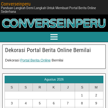
Converseinperu
Panduan Langkah Demi Langkah Untuk Membuat Portal Berita Online
Sederhana
Dekorasi Portal Berita Online Bernilai
Dekorasi
Portal Berita Online
Bernilai
Agustus 2026
S
S
R
K
J
S
M
1
2
3
4
5
6
7
8
9