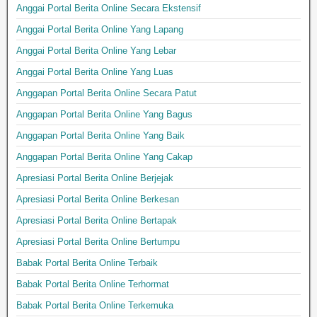
Anggai Portal Berita Online Secara Ekstensif
Anggai Portal Berita Online Yang Lapang
Anggai Portal Berita Online Yang Lebar
Anggai Portal Berita Online Yang Luas
Anggapan Portal Berita Online Secara Patut
Anggapan Portal Berita Online Yang Bagus
Anggapan Portal Berita Online Yang Baik
Anggapan Portal Berita Online Yang Cakap
Apresiasi Portal Berita Online Berjejak
Apresiasi Portal Berita Online Berkesan
Apresiasi Portal Berita Online Bertapak
Apresiasi Portal Berita Online Bertumpu
Babak Portal Berita Online Terbaik
Babak Portal Berita Online Terhormat
Babak Portal Berita Online Terkemuka