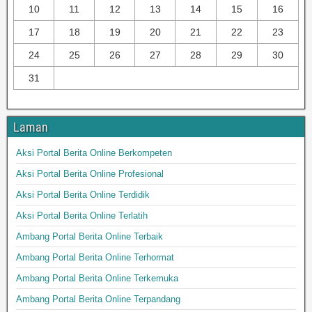
10
11
12
13
14
15
16
17
18
19
20
21
22
23
24
25
26
27
28
29
30
31
Laman
Aksi Portal Berita Online Berkompeten
Aksi Portal Berita Online Profesional
Aksi Portal Berita Online Terdidik
Aksi Portal Berita Online Terlatih
Ambang Portal Berita Online Terbaik
Ambang Portal Berita Online Terhormat
Ambang Portal Berita Online Terkemuka
Ambang Portal Berita Online Terpandang