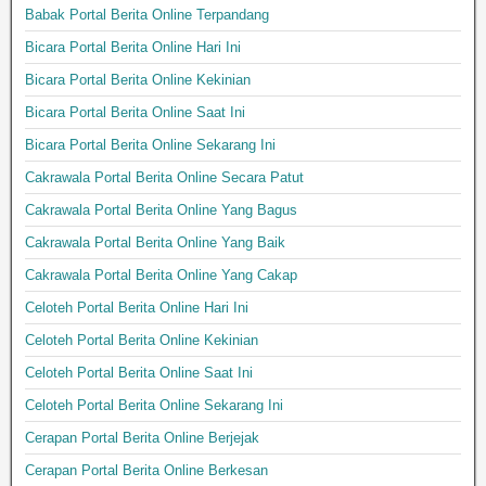
Babak Portal Berita Online Terpandang
Bicara Portal Berita Online Hari Ini
Bicara Portal Berita Online Kekinian
Bicara Portal Berita Online Saat Ini
Bicara Portal Berita Online Sekarang Ini
Cakrawala Portal Berita Online Secara Patut
Cakrawala Portal Berita Online Yang Bagus
Cakrawala Portal Berita Online Yang Baik
Cakrawala Portal Berita Online Yang Cakap
Celoteh Portal Berita Online Hari Ini
Celoteh Portal Berita Online Kekinian
Celoteh Portal Berita Online Saat Ini
Celoteh Portal Berita Online Sekarang Ini
Cerapan Portal Berita Online Berjejak
Cerapan Portal Berita Online Berkesan