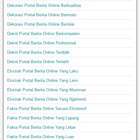
Dekorasi Portal Berita Online Berkualitas
Dekorasi Portal Berita Online Bermutu
Dekorasi Portal Berita Online Bernilai
Dekrit Portal Berita Online Berkompeten
Dekrit Portal Berita Online Profesional
Dekrit Portal Berita Online Terdidik
Dekrit Portal Berita Online Terlatih
Ekstrak Portal Berita Online Yang Laku
Ekstrak Portal Berita Online Yang Laris
Ekstrak Portal Berita Online Yang Musiman
Ekstrak Portal Berita Online Yang Ngetrend
Fakta Portal Berita Online Secara Ekstensif
Fakta Portal Berita Online Yang Lapang
Fakta Portal Berita Online Yang Lebar
Fakta Portal Berita Online Yang Luas