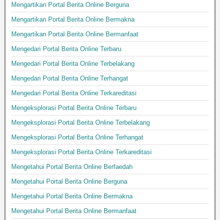
Mengartikan Portal Berita Online Berguna
Mengartikan Portal Berita Online Bermakna
Mengartikan Portal Berita Online Bermanfaat
Mengedari Portal Berita Online Terbaru
Mengedari Portal Berita Online Terbelakang
Mengedari Portal Berita Online Terhangat
Mengedari Portal Berita Online Terkareditasi
Mengeksplorasi Portal Berita Online Terbaru
Mengeksplorasi Portal Berita Online Terbelakang
Mengeksplorasi Portal Berita Online Terhangat
Mengeksplorasi Portal Berita Online Terkareditasi
Mengetahui Portal Berita Online Berfaedah
Mengetahui Portal Berita Online Berguna
Mengetahui Portal Berita Online Bermakna
Mengetahui Portal Berita Online Bermanfaat