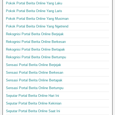
Pokok Portal Berita Online Yang Laku
Pokok Portal Berita Online Yang Laris
Pokok Portal Berita Online Yang Musiman
Pokok Portal Berita Online Yang Ngetrend
Rekognisi Portal Berita Online Berjejak
Rekognisi Portal Berita Online Berkesan
Rekognisi Portal Berita Online Bertapak
Rekognisi Portal Berita Online Bertumpu
Sensasi Portal Berita Online Berjejak
Sensasi Portal Berita Online Berkesan
Sensasi Portal Berita Online Bertapak
Sensasi Portal Berita Online Bertumpu
Seputar Portal Berita Online Hari Ini
Seputar Portal Berita Online Kekinian
Seputar Portal Berita Online Saat Ini