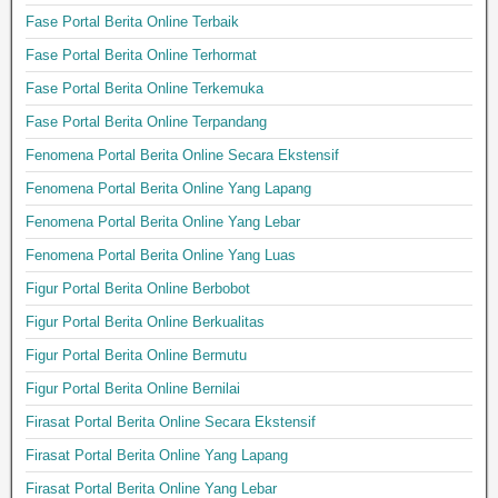
Fase Portal Berita Online Terbaik
Fase Portal Berita Online Terhormat
Fase Portal Berita Online Terkemuka
Fase Portal Berita Online Terpandang
Fenomena Portal Berita Online Secara Ekstensif
Fenomena Portal Berita Online Yang Lapang
Fenomena Portal Berita Online Yang Lebar
Fenomena Portal Berita Online Yang Luas
Figur Portal Berita Online Berbobot
Figur Portal Berita Online Berkualitas
Figur Portal Berita Online Bermutu
Figur Portal Berita Online Bernilai
Firasat Portal Berita Online Secara Ekstensif
Firasat Portal Berita Online Yang Lapang
Firasat Portal Berita Online Yang Lebar