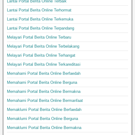
Lantai Portal Berita Online Terbaik
Lantai Portal Berita Online Terhormat
Lantai Portal Berita Online Terkemuka
Lantai Portal Berita Online Terpandang
Melayari Portal Berita Online Terbaru
Melayari Portal Berita Online Terbelakang
Melayari Portal Berita Online Terhangat
Melayari Portal Berita Online Terkareditasi
Memahami Portal Berita Online Berfaedah
Memahami Portal Berita Online Berguna
Memahami Portal Berita Online Bermakna
Memahami Portal Berita Online Bermanfaat
Memaklumi Portal Berita Online Berfaedah
Memaklumi Portal Berita Online Berguna
Memaklumi Portal Berita Online Bermakna