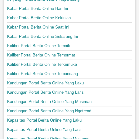
Kabar Portal Berita Online Hari Ini
Kabar Portal Berita Online Kekinian
Kabar Portal Berita Online Saat Ini
Kabar Portal Berita Online Sekarang Ini
Kaliber Portal Berita Online Terbaik
Kaliber Portal Berita Online Terhormat
Kaliber Portal Berita Online Terkemuka
Kaliber Portal Berita Online Terpandang
Kandungan Portal Berita Online Yang Laku
Kandungan Portal Berita Online Yang Laris
Kandungan Portal Berita Online Yang Musiman
Kandungan Portal Berita Online Yang Ngetrend
Kapasitas Portal Berita Online Yang Laku
Kapasitas Portal Berita Online Yang Laris
Kapasitas Portal Berita Online Yang Musiman