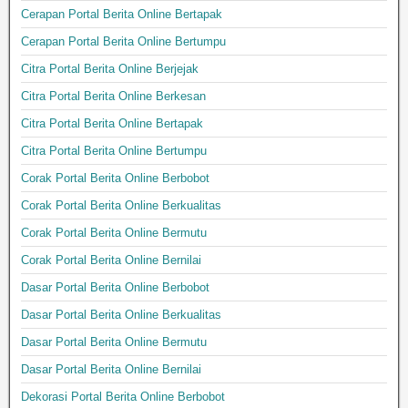
Cerapan Portal Berita Online Bertapak
Cerapan Portal Berita Online Bertumpu
Citra Portal Berita Online Berjejak
Citra Portal Berita Online Berkesan
Citra Portal Berita Online Bertapak
Citra Portal Berita Online Bertumpu
Corak Portal Berita Online Berbobot
Corak Portal Berita Online Berkualitas
Corak Portal Berita Online Bermutu
Corak Portal Berita Online Bernilai
Dasar Portal Berita Online Berbobot
Dasar Portal Berita Online Berkualitas
Dasar Portal Berita Online Bermutu
Dasar Portal Berita Online Bernilai
Dekorasi Portal Berita Online Berbobot