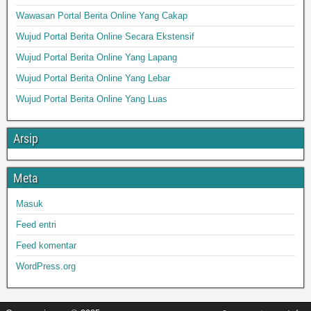
Wawasan Portal Berita Online Yang Cakap
Wujud Portal Berita Online Secara Ekstensif
Wujud Portal Berita Online Yang Lapang
Wujud Portal Berita Online Yang Lebar
Wujud Portal Berita Online Yang Luas
Arsip
Meta
Masuk
Feed entri
Feed komentar
WordPress.org