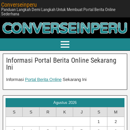
Converseinperu
Panduan Langkah Demi Langkah Untuk Membuat Portal Berita Online
Sederhana
Informasi Portal Berita Online Sekarang
Ini
Informasi
Portal Berita Online
Sekarang Ini
Agustus 2026
S
S
R
K
J
S
M
1
2