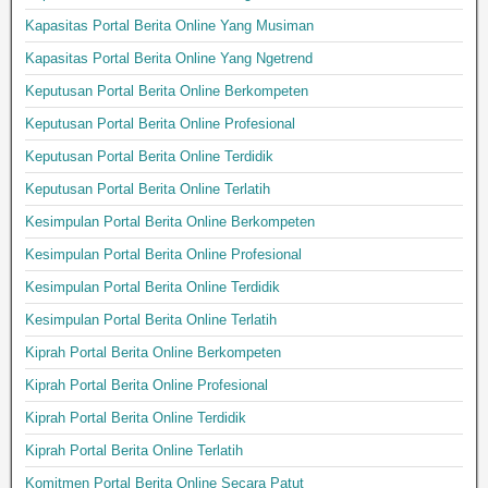
Kapasitas Portal Berita Online Yang Musiman
Kapasitas Portal Berita Online Yang Ngetrend
Keputusan Portal Berita Online Berkompeten
Keputusan Portal Berita Online Profesional
Keputusan Portal Berita Online Terdidik
Keputusan Portal Berita Online Terlatih
Kesimpulan Portal Berita Online Berkompeten
Kesimpulan Portal Berita Online Profesional
Kesimpulan Portal Berita Online Terdidik
Kesimpulan Portal Berita Online Terlatih
Kiprah Portal Berita Online Berkompeten
Kiprah Portal Berita Online Profesional
Kiprah Portal Berita Online Terdidik
Kiprah Portal Berita Online Terlatih
Komitmen Portal Berita Online Secara Patut