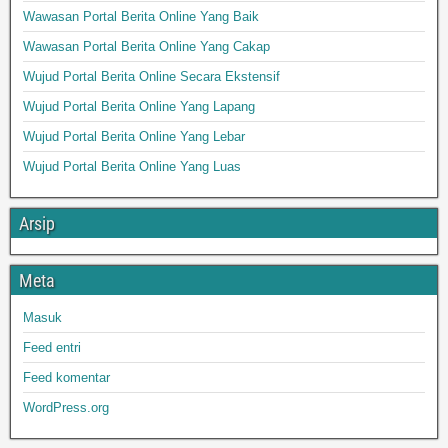
Wawasan Portal Berita Online Yang Baik
Wawasan Portal Berita Online Yang Cakap
Wujud Portal Berita Online Secara Ekstensif
Wujud Portal Berita Online Yang Lapang
Wujud Portal Berita Online Yang Lebar
Wujud Portal Berita Online Yang Luas
Arsip
Meta
Masuk
Feed entri
Feed komentar
WordPress.org