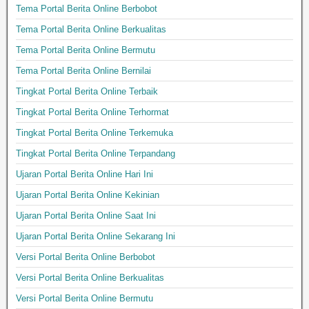
Tema Portal Berita Online Berbobot
Tema Portal Berita Online Berkualitas
Tema Portal Berita Online Bermutu
Tema Portal Berita Online Bernilai
Tingkat Portal Berita Online Terbaik
Tingkat Portal Berita Online Terhormat
Tingkat Portal Berita Online Terkemuka
Tingkat Portal Berita Online Terpandang
Ujaran Portal Berita Online Hari Ini
Ujaran Portal Berita Online Kekinian
Ujaran Portal Berita Online Saat Ini
Ujaran Portal Berita Online Sekarang Ini
Versi Portal Berita Online Berbobot
Versi Portal Berita Online Berkualitas
Versi Portal Berita Online Bermutu