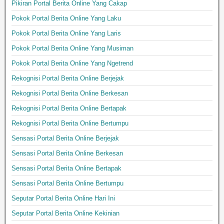
Pikiran Portal Berita Online Yang Cakap
Pokok Portal Berita Online Yang Laku
Pokok Portal Berita Online Yang Laris
Pokok Portal Berita Online Yang Musiman
Pokok Portal Berita Online Yang Ngetrend
Rekognisi Portal Berita Online Berjejak
Rekognisi Portal Berita Online Berkesan
Rekognisi Portal Berita Online Bertapak
Rekognisi Portal Berita Online Bertumpu
Sensasi Portal Berita Online Berjejak
Sensasi Portal Berita Online Berkesan
Sensasi Portal Berita Online Bertapak
Sensasi Portal Berita Online Bertumpu
Seputar Portal Berita Online Hari Ini
Seputar Portal Berita Online Kekinian