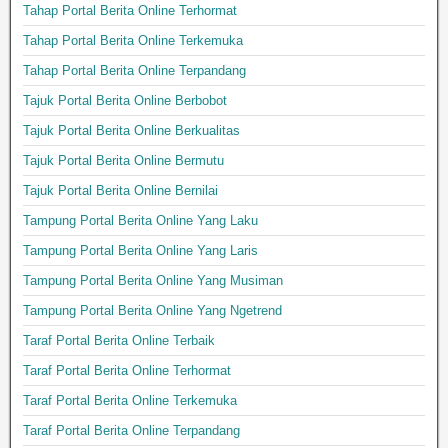
Tahap Portal Berita Online Terhormat
Tahap Portal Berita Online Terkemuka
Tahap Portal Berita Online Terpandang
Tajuk Portal Berita Online Berbobot
Tajuk Portal Berita Online Berkualitas
Tajuk Portal Berita Online Bermutu
Tajuk Portal Berita Online Bernilai
Tampung Portal Berita Online Yang Laku
Tampung Portal Berita Online Yang Laris
Tampung Portal Berita Online Yang Musiman
Tampung Portal Berita Online Yang Ngetrend
Taraf Portal Berita Online Terbaik
Taraf Portal Berita Online Terhormat
Taraf Portal Berita Online Terkemuka
Taraf Portal Berita Online Terpandang