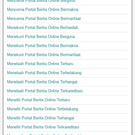
Mencerna Portal Berita Online Berguna
Mencerna Portal Berita Online Bermakna
Mencerna Portal Berita Online Bermanfaat
Menekuni Portal Berita Online Berfaedah
Menekuni Portal Berita Online Berguna
Menekuni Portal Berita Online Bermakna
Menekuni Portal Berita Online Bermanfaat
Menelaah Portal Berita Online Terbaru
Menelaah Portal Berita Online Terbelakang
Menelaah Portal Berita Online Terhangat
Menelaah Portal Berita Online Terkareditasi
Meneliti Portal Berita Online Terbaru
Meneliti Portal Berita Online Terbelakang
Meneliti Portal Berita Online Terhangat
Meneliti Portal Berita Online Terkareditasi