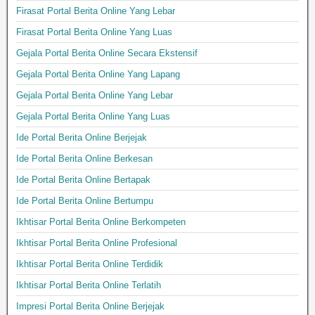
Firasat Portal Berita Online Yang Lebar
Firasat Portal Berita Online Yang Luas
Gejala Portal Berita Online Secara Ekstensif
Gejala Portal Berita Online Yang Lapang
Gejala Portal Berita Online Yang Lebar
Gejala Portal Berita Online Yang Luas
Ide Portal Berita Online Berjejak
Ide Portal Berita Online Berkesan
Ide Portal Berita Online Bertapak
Ide Portal Berita Online Bertumpu
Ikhtisar Portal Berita Online Berkompeten
Ikhtisar Portal Berita Online Profesional
Ikhtisar Portal Berita Online Terdidik
Ikhtisar Portal Berita Online Terlatih
Impresi Portal Berita Online Berjejak