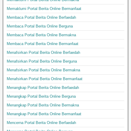
Memaklumi Portal Berita Online Bermanfaat
Membaca Portal Berita Online Berfaedah
Membaca Portal Berita Online Berguna
Membaca Portal Berita Online Bermakna
Membaca Portal Berita Online Bermanfaat
Menafsirkan Portal Berita Online Berfaedah
Menafsirkan Portal Berita Online Berguna
Menafsirkan Portal Berita Online Bermakna
Menafsirkan Portal Berita Online Bermanfaat
Menangkap Portal Berita Online Berfaedah
Menangkap Portal Berita Online Berguna
Menangkap Portal Berita Online Bermakna
Menangkap Portal Berita Online Bermanfaat
Mencerna Portal Berita Online Berfaedah