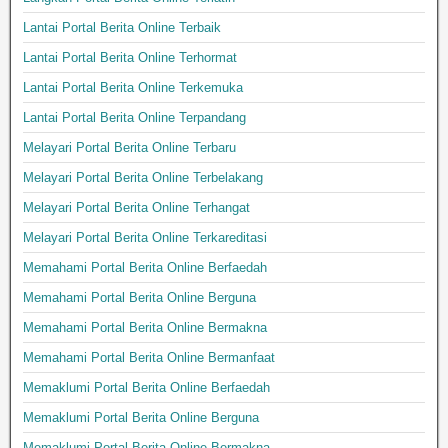
Lantai Portal Berita Online Terbaik
Lantai Portal Berita Online Terhormat
Lantai Portal Berita Online Terkemuka
Lantai Portal Berita Online Terpandang
Melayari Portal Berita Online Terbaru
Melayari Portal Berita Online Terbelakang
Melayari Portal Berita Online Terhangat
Melayari Portal Berita Online Terkareditasi
Memahami Portal Berita Online Berfaedah
Memahami Portal Berita Online Berguna
Memahami Portal Berita Online Bermakna
Memahami Portal Berita Online Bermanfaat
Memaklumi Portal Berita Online Berfaedah
Memaklumi Portal Berita Online Berguna
Memaklumi Portal Berita Online Bermakna