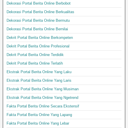
Dekorasi Portal Berita Online Berbobot
Dekorasi Portal Berita Online Berkualitas
Dekorasi Portal Berita Online Bermutu
Dekorasi Portal Berita Online Bernilai
Dekrit Portal Berita Online Berkompeten
Dekrit Portal Berita Online Profesional
Dekrit Portal Berita Online Terdidik
Dekrit Portal Berita Online Terlatih
Ekstrak Portal Berita Online Yang Laku
Ekstrak Portal Berita Online Yang Laris
Ekstrak Portal Berita Online Yang Musiman
Ekstrak Portal Berita Online Yang Ngetrend
Fakta Portal Berita Online Secara Ekstensif
Fakta Portal Berita Online Yang Lapang
Fakta Portal Berita Online Yang Lebar