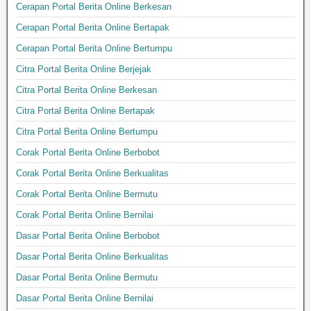
Cerapan Portal Berita Online Berkesan
Cerapan Portal Berita Online Bertapak
Cerapan Portal Berita Online Bertumpu
Citra Portal Berita Online Berjejak
Citra Portal Berita Online Berkesan
Citra Portal Berita Online Bertapak
Citra Portal Berita Online Bertumpu
Corak Portal Berita Online Berbobot
Corak Portal Berita Online Berkualitas
Corak Portal Berita Online Bermutu
Corak Portal Berita Online Bernilai
Dasar Portal Berita Online Berbobot
Dasar Portal Berita Online Berkualitas
Dasar Portal Berita Online Bermutu
Dasar Portal Berita Online Bernilai