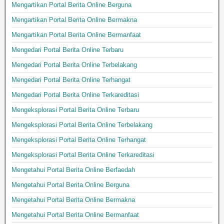
Mengartikan Portal Berita Online Berguna
Mengartikan Portal Berita Online Bermakna
Mengartikan Portal Berita Online Bermanfaat
Mengedari Portal Berita Online Terbaru
Mengedari Portal Berita Online Terbelakang
Mengedari Portal Berita Online Terhangat
Mengedari Portal Berita Online Terkareditasi
Mengeksplorasi Portal Berita Online Terbaru
Mengeksplorasi Portal Berita Online Terbelakang
Mengeksplorasi Portal Berita Online Terhangat
Mengeksplorasi Portal Berita Online Terkareditasi
Mengetahui Portal Berita Online Berfaedah
Mengetahui Portal Berita Online Berguna
Mengetahui Portal Berita Online Bermakna
Mengetahui Portal Berita Online Bermanfaat