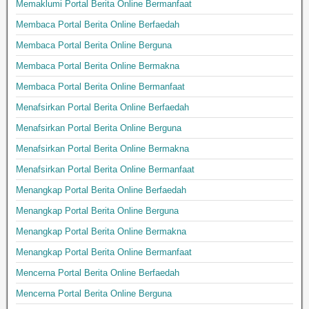
Memaklumi Portal Berita Online Bermanfaat
Membaca Portal Berita Online Berfaedah
Membaca Portal Berita Online Berguna
Membaca Portal Berita Online Bermakna
Membaca Portal Berita Online Bermanfaat
Menafsirkan Portal Berita Online Berfaedah
Menafsirkan Portal Berita Online Berguna
Menafsirkan Portal Berita Online Bermakna
Menafsirkan Portal Berita Online Bermanfaat
Menangkap Portal Berita Online Berfaedah
Menangkap Portal Berita Online Berguna
Menangkap Portal Berita Online Bermakna
Menangkap Portal Berita Online Bermanfaat
Mencerna Portal Berita Online Berfaedah
Mencerna Portal Berita Online Berguna