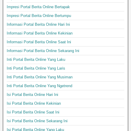
Impresi Portal Berita Online Bertapak
Impresi Portal Berita Online Bertumpu
Informasi Portal Berita Online Hari Ini
Informasi Portal Berita Online Kekinian
Informasi Portal Berita Online Saat Ini
Informasi Portal Berita Online Sekarang Ini
Inti Portal Berita Online Yang Laku
Inti Portal Berita Online Yang Laris
Inti Portal Berita Online Yang Musiman
Inti Portal Berita Online Yang Ngetrend
Isi Portal Berita Online Hari Ini
Isi Portal Berita Online Kekinian
Isi Portal Berita Online Saat Ini
Isi Portal Berita Online Sekarang Ini
Isi Portal Berita Online Yang Laku