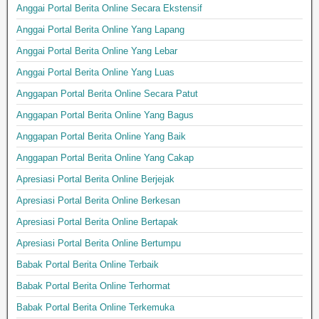
Anggai Portal Berita Online Secara Ekstensif
Anggai Portal Berita Online Yang Lapang
Anggai Portal Berita Online Yang Lebar
Anggai Portal Berita Online Yang Luas
Anggapan Portal Berita Online Secara Patut
Anggapan Portal Berita Online Yang Bagus
Anggapan Portal Berita Online Yang Baik
Anggapan Portal Berita Online Yang Cakap
Apresiasi Portal Berita Online Berjejak
Apresiasi Portal Berita Online Berkesan
Apresiasi Portal Berita Online Bertapak
Apresiasi Portal Berita Online Bertumpu
Babak Portal Berita Online Terbaik
Babak Portal Berita Online Terhormat
Babak Portal Berita Online Terkemuka