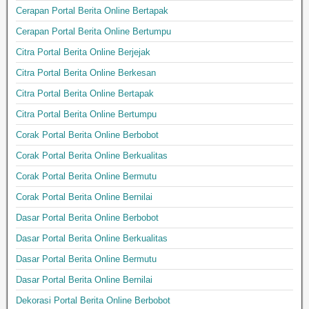
Cerapan Portal Berita Online Bertapak
Cerapan Portal Berita Online Bertumpu
Citra Portal Berita Online Berjejak
Citra Portal Berita Online Berkesan
Citra Portal Berita Online Bertapak
Citra Portal Berita Online Bertumpu
Corak Portal Berita Online Berbobot
Corak Portal Berita Online Berkualitas
Corak Portal Berita Online Bermutu
Corak Portal Berita Online Bernilai
Dasar Portal Berita Online Berbobot
Dasar Portal Berita Online Berkualitas
Dasar Portal Berita Online Bermutu
Dasar Portal Berita Online Bernilai
Dekorasi Portal Berita Online Berbobot