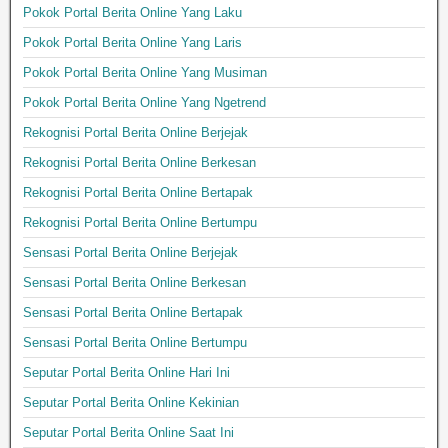
Pokok Portal Berita Online Yang Laku
Pokok Portal Berita Online Yang Laris
Pokok Portal Berita Online Yang Musiman
Pokok Portal Berita Online Yang Ngetrend
Rekognisi Portal Berita Online Berjejak
Rekognisi Portal Berita Online Berkesan
Rekognisi Portal Berita Online Bertapak
Rekognisi Portal Berita Online Bertumpu
Sensasi Portal Berita Online Berjejak
Sensasi Portal Berita Online Berkesan
Sensasi Portal Berita Online Bertapak
Sensasi Portal Berita Online Bertumpu
Seputar Portal Berita Online Hari Ini
Seputar Portal Berita Online Kekinian
Seputar Portal Berita Online Saat Ini