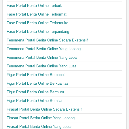
Fase Portal Berita Online Terbaik
Fase Portal Berita Online Terhormat
Fase Portal Berita Online Terkemuka
Fase Portal Berita Online Terpandang
Fenomena Portal Berita Online Secara Ekstensif
Fenomena Portal Berita Online Yang Lapang
Fenomena Portal Berita Online Yang Lebar
Fenomena Portal Berita Online Yang Luas
Figur Portal Berita Online Berbobot
Figur Portal Berita Online Berkualitas
Figur Portal Berita Online Bermutu
Figur Portal Berita Online Bernilai
Firasat Portal Berita Online Secara Ekstensif
Firasat Portal Berita Online Yang Lapang
Firasat Portal Berita Online Yang Lebar