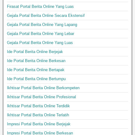
Firasat Portal Berita Online Yang Luas
Gejala Portal Berita Online Secara Ekstensif
Gejala Portal Berita Online Yang Lapang
Gejala Portal Berita Online Yang Lebar
Gejala Portal Berita Online Yang Luas
Ide Portal Berita Online Berjejak
Ide Portal Berita Online Berkesan
Ide Portal Berita Online Bertapak
Ide Portal Berita Online Bertumpu
Ikhtisar Portal Berita Online Berkompeten
Ikhtisar Portal Berita Online Profesional
Ikhtisar Portal Berita Online Terdidik
Ikhtisar Portal Berita Online Terlatih
Impresi Portal Berita Online Berjejak
Impresi Portal Berita Online Berkesan