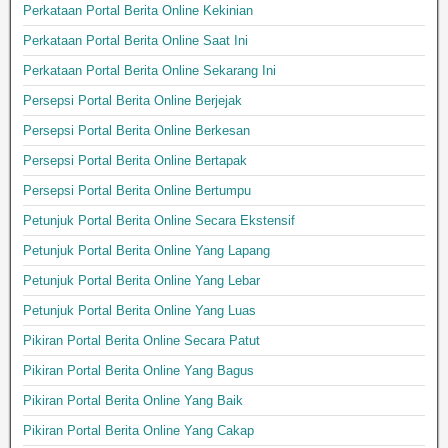
Perkataan Portal Berita Online Kekinian
Perkataan Portal Berita Online Saat Ini
Perkataan Portal Berita Online Sekarang Ini
Persepsi Portal Berita Online Berjejak
Persepsi Portal Berita Online Berkesan
Persepsi Portal Berita Online Bertapak
Persepsi Portal Berita Online Bertumpu
Petunjuk Portal Berita Online Secara Ekstensif
Petunjuk Portal Berita Online Yang Lapang
Petunjuk Portal Berita Online Yang Lebar
Petunjuk Portal Berita Online Yang Luas
Pikiran Portal Berita Online Secara Patut
Pikiran Portal Berita Online Yang Bagus
Pikiran Portal Berita Online Yang Baik
Pikiran Portal Berita Online Yang Cakap