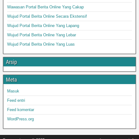
Wawasan Portal Berita Online Yang Cakap
Wujud Portal Berita Online Secara Ekstensif
Wujud Portal Berita Online Yang Lapang
Wujud Portal Berita Online Yang Lebar
Wujud Portal Berita Online Yang Luas
Arsip
Meta
Masuk
Feed entri
Feed komentar
WordPress.org