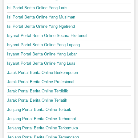
Isi Portal Berita Online Yang Laris
Isi Portal Berita Online Yang Musiman
Isi Portal Berita Online Yang Ngetrend
Isyarat Portal Berita Online Secara Ekstensif
Isyarat Portal Berita Online Yang Lapang
Isyarat Portal Berita Online Yang Lebar
Isyarat Portal Berita Online Yang Luas
Jarak Portal Berita Online Berkompeten
Jarak Portal Berita Online Profesional
Jarak Portal Berita Online Terdidik
Jarak Portal Berita Online Terlatih
Jenjang Portal Berita Online Terbaik
Jenjang Portal Berita Online Terhormat
Jenjang Portal Berita Online Terkemuka
Jenjang Portal Berita Online Terpandang