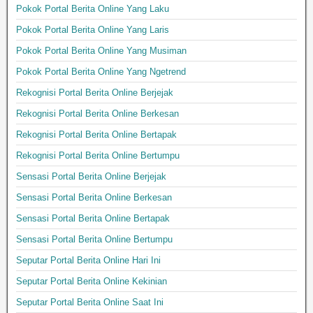
Pokok Portal Berita Online Yang Laku
Pokok Portal Berita Online Yang Laris
Pokok Portal Berita Online Yang Musiman
Pokok Portal Berita Online Yang Ngetrend
Rekognisi Portal Berita Online Berjejak
Rekognisi Portal Berita Online Berkesan
Rekognisi Portal Berita Online Bertapak
Rekognisi Portal Berita Online Bertumpu
Sensasi Portal Berita Online Berjejak
Sensasi Portal Berita Online Berkesan
Sensasi Portal Berita Online Bertapak
Sensasi Portal Berita Online Bertumpu
Seputar Portal Berita Online Hari Ini
Seputar Portal Berita Online Kekinian
Seputar Portal Berita Online Saat Ini