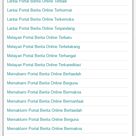
Lantai Portal Berita Online Terbaik
Lantai Portal Berita Online Terhormat
Lantai Portal Berita Online Terkemuka
Lantai Portal Berita Online Terpandang
Melayari Portal Berita Online Terbaru
Melayari Portal Berita Online Terbelakang
Melayari Portal Berita Online Terhangat
Melayari Portal Berita Online Terkareditasi
Memahami Portal Berita Online Berfaedah
Memahami Portal Berita Online Berguna
Memahami Portal Berita Online Bermakna
Memahami Portal Berita Online Bermanfaat
Memaklumi Portal Berita Online Berfaedah
Memaklumi Portal Berita Online Berguna
Memaklumi Portal Berita Online Bermakna