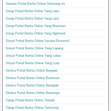
Seputar Portal Berita Online Sekarang Ini
Serap Portal Berita Online Yang Laku
Serap Portal Berita Online Yang Laris
Serap Portal Berita Online Yang Musiman
Serap Portal Berita Online Yang Ngetrend
Sinyal Portal Berita Online Secara Ekstensif
Sinyal Portal Berita Online Yang Lapang
Sinyal Portal Berita Online Yang Lebar
Sinyal Portal Berita Online Yang Luas
Sketsa Portal Berita Online Berjejak
Sketsa Portal Berita Online Berkesan
Sketsa Portal Berita Online Bertapak
Sketsa Portal Berita Online Bertumpu
Tahap Portal Berita Online Terbaik
Tahap Portal Berita Online Terhormat