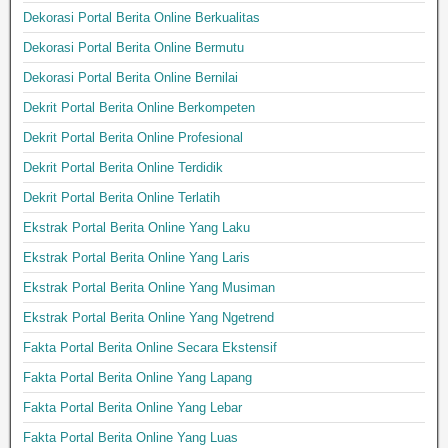
Dekorasi Portal Berita Online Berkualitas
Dekorasi Portal Berita Online Bermutu
Dekorasi Portal Berita Online Bernilai
Dekrit Portal Berita Online Berkompeten
Dekrit Portal Berita Online Profesional
Dekrit Portal Berita Online Terdidik
Dekrit Portal Berita Online Terlatih
Ekstrak Portal Berita Online Yang Laku
Ekstrak Portal Berita Online Yang Laris
Ekstrak Portal Berita Online Yang Musiman
Ekstrak Portal Berita Online Yang Ngetrend
Fakta Portal Berita Online Secara Ekstensif
Fakta Portal Berita Online Yang Lapang
Fakta Portal Berita Online Yang Lebar
Fakta Portal Berita Online Yang Luas