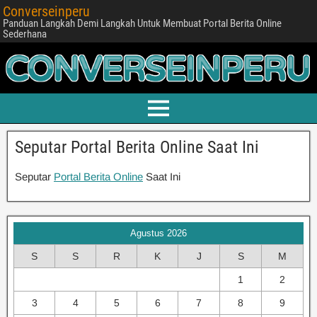
Converseinperu
Panduan Langkah Demi Langkah Untuk Membuat Portal Berita Online
Sederhana
Seputar Portal Berita Online Saat Ini
Seputar
Portal Berita Online
Saat Ini
Agustus 2026
S
S
R
K
J
S
M
1
2
3
4
5
6
7
8
9