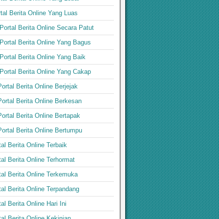
tal Berita Online Yang Luas
ortal Berita Online Secara Patut
ortal Berita Online Yang Bagus
ortal Berita Online Yang Baik
ortal Berita Online Yang Cakap
ortal Berita Online Berjejak
Portal Berita Online Berkesan
Portal Berita Online Bertapak
Portal Berita Online Bertumpu
al Berita Online Terbaik
al Berita Online Terhormat
al Berita Online Terkemuka
al Berita Online Terpandang
al Berita Online Hari Ini
tal Berita Online Kekinian