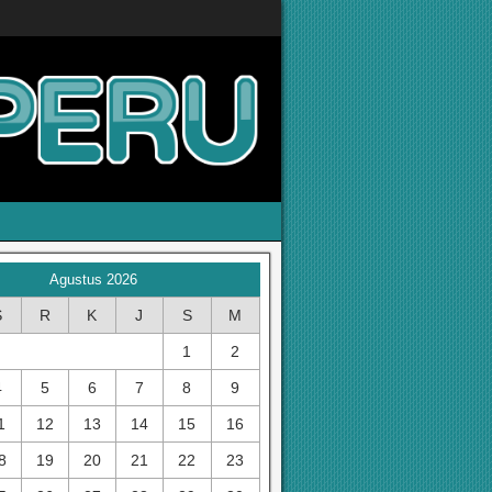
Agustus 2026
S
R
K
J
S
M
1
2
4
5
6
7
8
9
1
12
13
14
15
16
8
19
20
21
22
23