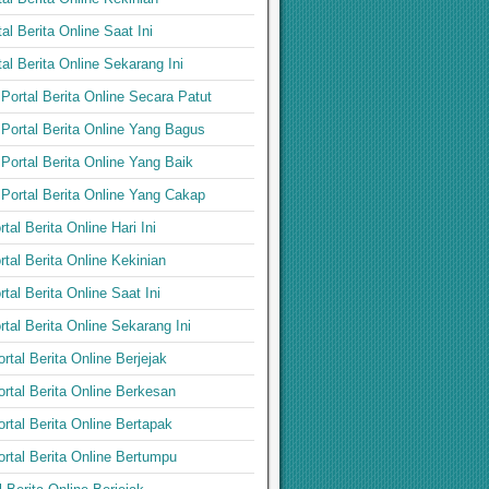
al Berita Online Saat Ini
tal Berita Online Sekarang Ini
Portal Berita Online Secara Patut
Portal Berita Online Yang Bagus
Portal Berita Online Yang Baik
Portal Berita Online Yang Cakap
tal Berita Online Hari Ini
rtal Berita Online Kekinian
tal Berita Online Saat Ini
rtal Berita Online Sekarang Ini
rtal Berita Online Berjejak
rtal Berita Online Berkesan
rtal Berita Online Bertapak
rtal Berita Online Bertumpu