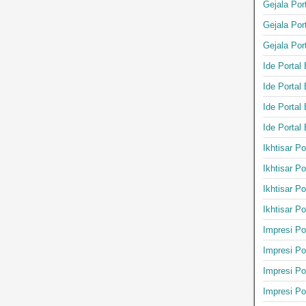
Gejala Por
Gejala Por
Gejala Por
Ide Portal 
Ide Portal
Ide Portal
Ide Portal
Ikhtisar P
Ikhtisar Po
Ikhtisar Po
Ikhtisar Po
Impresi Por
Impresi Po
Impresi Po
Impresi Po