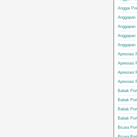
Anggai Por
Anggapan P
Anggapan P
Anggapan P
Anggapan P
Apresiasi P
Apresiasi 
Apresiasi 
Apresiasi 
Babak Port
Babak Port
Babak Port
Babak Port
Bicara Port
Bicara Por