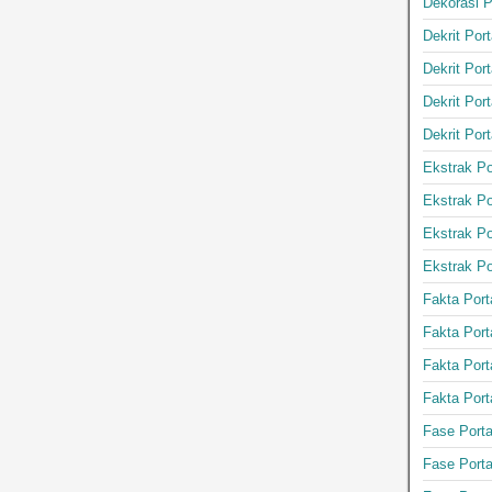
Dekorasi Po
Dekrit Por
Dekrit Port
Dekrit Port
Dekrit Port
Ekstrak Po
Ekstrak Po
Ekstrak Po
Ekstrak Po
Fakta Port
Fakta Port
Fakta Port
Fakta Port
Fase Porta
Fase Porta