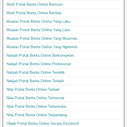
Motif Portal Berita Online Bermutu
Motif Portal Berita Online Bernilai
Muatan Portal Berita Online Yang Laku
Muatan Portal Berita Online Yang Laris
Muatan Portal Berita Online Yang Musiman
Muatan Portal Berita Online Yang Ngetrend
Natijah Portal Berita Online Berkompeten
Natijah Portal Berita Online Profesional
Natijah Portal Berita Online Terdidik
Natijah Portal Berita Online Terlatih
Nilai Portal Berita Online Terbaik
Nilai Portal Berita Online Terhormat
Nilai Portal Berita Online Terkemuka
Nilai Portal Berita Online Terpandang
Objek Portal Berita Online Secara Ekstensif