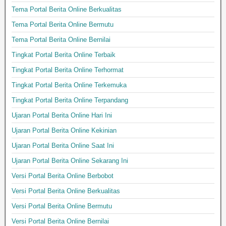
Tema Portal Berita Online Berkualitas
Tema Portal Berita Online Bermutu
Tema Portal Berita Online Bernilai
Tingkat Portal Berita Online Terbaik
Tingkat Portal Berita Online Terhormat
Tingkat Portal Berita Online Terkemuka
Tingkat Portal Berita Online Terpandang
Ujaran Portal Berita Online Hari Ini
Ujaran Portal Berita Online Kekinian
Ujaran Portal Berita Online Saat Ini
Ujaran Portal Berita Online Sekarang Ini
Versi Portal Berita Online Berbobot
Versi Portal Berita Online Berkualitas
Versi Portal Berita Online Bermutu
Versi Portal Berita Online Bernilai