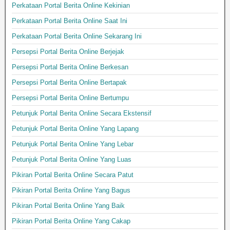
Perkataan Portal Berita Online Kekinian
Perkataan Portal Berita Online Saat Ini
Perkataan Portal Berita Online Sekarang Ini
Persepsi Portal Berita Online Berjejak
Persepsi Portal Berita Online Berkesan
Persepsi Portal Berita Online Bertapak
Persepsi Portal Berita Online Bertumpu
Petunjuk Portal Berita Online Secara Ekstensif
Petunjuk Portal Berita Online Yang Lapang
Petunjuk Portal Berita Online Yang Lebar
Petunjuk Portal Berita Online Yang Luas
Pikiran Portal Berita Online Secara Patut
Pikiran Portal Berita Online Yang Bagus
Pikiran Portal Berita Online Yang Baik
Pikiran Portal Berita Online Yang Cakap