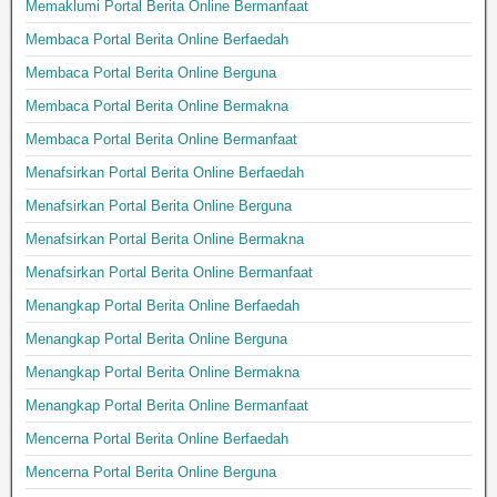
Memaklumi Portal Berita Online Bermanfaat
Membaca Portal Berita Online Berfaedah
Membaca Portal Berita Online Berguna
Membaca Portal Berita Online Bermakna
Membaca Portal Berita Online Bermanfaat
Menafsirkan Portal Berita Online Berfaedah
Menafsirkan Portal Berita Online Berguna
Menafsirkan Portal Berita Online Bermakna
Menafsirkan Portal Berita Online Bermanfaat
Menangkap Portal Berita Online Berfaedah
Menangkap Portal Berita Online Berguna
Menangkap Portal Berita Online Bermakna
Menangkap Portal Berita Online Bermanfaat
Mencerna Portal Berita Online Berfaedah
Mencerna Portal Berita Online Berguna