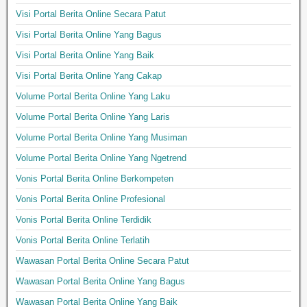
Visi Portal Berita Online Secara Patut
Visi Portal Berita Online Yang Bagus
Visi Portal Berita Online Yang Baik
Visi Portal Berita Online Yang Cakap
Volume Portal Berita Online Yang Laku
Volume Portal Berita Online Yang Laris
Volume Portal Berita Online Yang Musiman
Volume Portal Berita Online Yang Ngetrend
Vonis Portal Berita Online Berkompeten
Vonis Portal Berita Online Profesional
Vonis Portal Berita Online Terdidik
Vonis Portal Berita Online Terlatih
Wawasan Portal Berita Online Secara Patut
Wawasan Portal Berita Online Yang Bagus
Wawasan Portal Berita Online Yang Baik