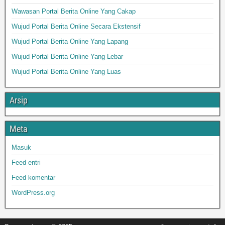
Wawasan Portal Berita Online Yang Cakap
Wujud Portal Berita Online Secara Ekstensif
Wujud Portal Berita Online Yang Lapang
Wujud Portal Berita Online Yang Lebar
Wujud Portal Berita Online Yang Luas
Arsip
Meta
Masuk
Feed entri
Feed komentar
WordPress.org