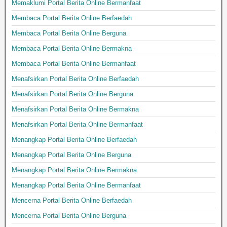
Memaklumi Portal Berita Online Bermanfaat
Membaca Portal Berita Online Berfaedah
Membaca Portal Berita Online Berguna
Membaca Portal Berita Online Bermakna
Membaca Portal Berita Online Bermanfaat
Menafsirkan Portal Berita Online Berfaedah
Menafsirkan Portal Berita Online Berguna
Menafsirkan Portal Berita Online Bermakna
Menafsirkan Portal Berita Online Bermanfaat
Menangkap Portal Berita Online Berfaedah
Menangkap Portal Berita Online Berguna
Menangkap Portal Berita Online Bermakna
Menangkap Portal Berita Online Bermanfaat
Mencerna Portal Berita Online Berfaedah
Mencerna Portal Berita Online Berguna