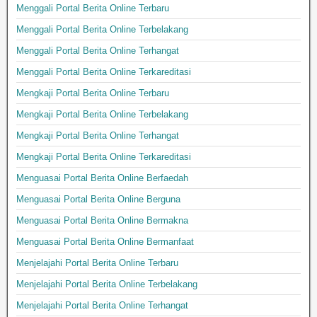
Menggali Portal Berita Online Terbaru
Menggali Portal Berita Online Terbelakang
Menggali Portal Berita Online Terhangat
Menggali Portal Berita Online Terkareditasi
Mengkaji Portal Berita Online Terbaru
Mengkaji Portal Berita Online Terbelakang
Mengkaji Portal Berita Online Terhangat
Mengkaji Portal Berita Online Terkareditasi
Menguasai Portal Berita Online Berfaedah
Menguasai Portal Berita Online Berguna
Menguasai Portal Berita Online Bermakna
Menguasai Portal Berita Online Bermanfaat
Menjelajahi Portal Berita Online Terbaru
Menjelajahi Portal Berita Online Terbelakang
Menjelajahi Portal Berita Online Terhangat