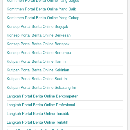
Komitmen Portal Berita Online Yang Bagus
Komitmen Portal Berita Online Yang Baik
Komitmen Portal Berita Online Yang Cakap
Konsep Portal Berita Online Berjejak
Konsep Portal Berita Online Berkesan
Konsep Portal Berita Online Bertapak
Konsep Portal Berita Online Bertumpu
Kutipan Portal Berita Online Hari Ini
Kutipan Portal Berita Online Kekinian
Kutipan Portal Berita Online Saat Ini
Kutipan Portal Berita Online Sekarang Ini
Langkah Portal Berita Online Berkompeten
Langkah Portal Berita Online Profesional
Langkah Portal Berita Online Terdidik
Langkah Portal Berita Online Terlatih