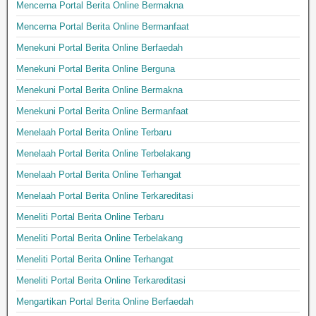
Mencerna Portal Berita Online Bermakna
Mencerna Portal Berita Online Bermanfaat
Menekuni Portal Berita Online Berfaedah
Menekuni Portal Berita Online Berguna
Menekuni Portal Berita Online Bermakna
Menekuni Portal Berita Online Bermanfaat
Menelaah Portal Berita Online Terbaru
Menelaah Portal Berita Online Terbelakang
Menelaah Portal Berita Online Terhangat
Menelaah Portal Berita Online Terkareditasi
Meneliti Portal Berita Online Terbaru
Meneliti Portal Berita Online Terbelakang
Meneliti Portal Berita Online Terhangat
Meneliti Portal Berita Online Terkareditasi
Mengartikan Portal Berita Online Berfaedah