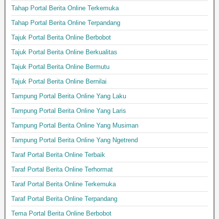
Tahap Portal Berita Online Terkemuka
Tahap Portal Berita Online Terpandang
Tajuk Portal Berita Online Berbobot
Tajuk Portal Berita Online Berkualitas
Tajuk Portal Berita Online Bermutu
Tajuk Portal Berita Online Bernilai
Tampung Portal Berita Online Yang Laku
Tampung Portal Berita Online Yang Laris
Tampung Portal Berita Online Yang Musiman
Tampung Portal Berita Online Yang Ngetrend
Taraf Portal Berita Online Terbaik
Taraf Portal Berita Online Terhormat
Taraf Portal Berita Online Terkemuka
Taraf Portal Berita Online Terpandang
Tema Portal Berita Online Berbobot