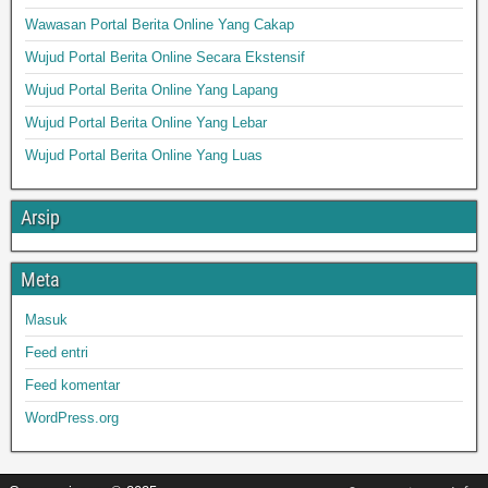
Wawasan Portal Berita Online Yang Cakap
Wujud Portal Berita Online Secara Ekstensif
Wujud Portal Berita Online Yang Lapang
Wujud Portal Berita Online Yang Lebar
Wujud Portal Berita Online Yang Luas
Arsip
Meta
Masuk
Feed entri
Feed komentar
WordPress.org