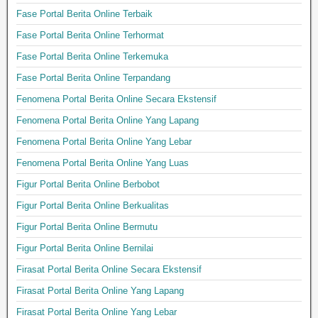
Fase Portal Berita Online Terbaik
Fase Portal Berita Online Terhormat
Fase Portal Berita Online Terkemuka
Fase Portal Berita Online Terpandang
Fenomena Portal Berita Online Secara Ekstensif
Fenomena Portal Berita Online Yang Lapang
Fenomena Portal Berita Online Yang Lebar
Fenomena Portal Berita Online Yang Luas
Figur Portal Berita Online Berbobot
Figur Portal Berita Online Berkualitas
Figur Portal Berita Online Bermutu
Figur Portal Berita Online Bernilai
Firasat Portal Berita Online Secara Ekstensif
Firasat Portal Berita Online Yang Lapang
Firasat Portal Berita Online Yang Lebar