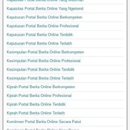
Kapasitas Portal Berita Online Yang Ngetrend
Keputusan Portal Berita Online Berkompeten
Keputusan Portal Berita Online Profesional
Keputusan Portal Berita Online Terdidik
Keputusan Portal Berita Online Terlatih
Kesimpulan Portal Berita Online Berkompeten
Kesimpulan Portal Berita Online Profesional
Kesimpulan Portal Berita Online Terdidik
Kesimpulan Portal Berita Online Terlatih
Kiprah Portal Berita Online Berkompeten
Kiprah Portal Berita Online Profesional
Kiprah Portal Berita Online Terdidik
Kiprah Portal Berita Online Terlatih
Komitmen Portal Berita Online Secara Patut