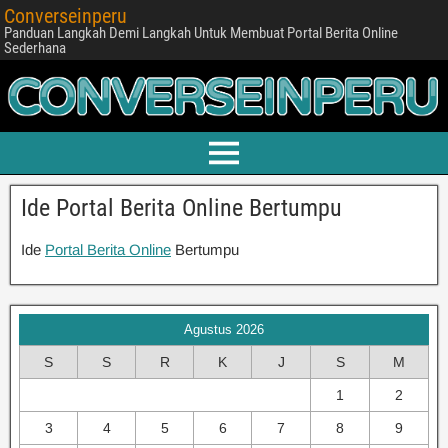
Converseinperu
Panduan Langkah Demi Langkah Untuk Membuat Portal Berita Online
Sederhana
Ide Portal Berita Online Bertumpu
Ide
Portal Berita Online
Bertumpu
Agustus 2026
S
S
R
K
J
S
M
1
2
3
4
5
6
7
8
9