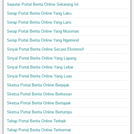
Seputar Portal Berita Online Sekarang Ini
Serap Portal Berita Online Yang Laku
Serap Portal Berita Online Yang Laris
Serap Portal Berita Online Yang Musiman
Serap Portal Berita Online Yang Ngetrend
Sinyal Portal Berita Online Secara Ekstensif
Sinyal Portal Berita Online Yang Lapang
Sinyal Portal Berita Online Yang Lebar
Sinyal Portal Berita Online Yang Luas
Sketsa Portal Berita Online Berjejak
Sketsa Portal Berita Online Berkesan
Sketsa Portal Berita Online Bertapak
Sketsa Portal Berita Online Bertumpu
Tahap Portal Berita Online Terbaik
Tahap Portal Berita Online Terhormat