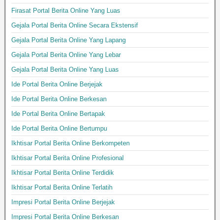
Firasat Portal Berita Online Yang Luas
Gejala Portal Berita Online Secara Ekstensif
Gejala Portal Berita Online Yang Lapang
Gejala Portal Berita Online Yang Lebar
Gejala Portal Berita Online Yang Luas
Ide Portal Berita Online Berjejak
Ide Portal Berita Online Berkesan
Ide Portal Berita Online Bertapak
Ide Portal Berita Online Bertumpu
Ikhtisar Portal Berita Online Berkompeten
Ikhtisar Portal Berita Online Profesional
Ikhtisar Portal Berita Online Terdidik
Ikhtisar Portal Berita Online Terlatih
Impresi Portal Berita Online Berjejak
Impresi Portal Berita Online Berkesan