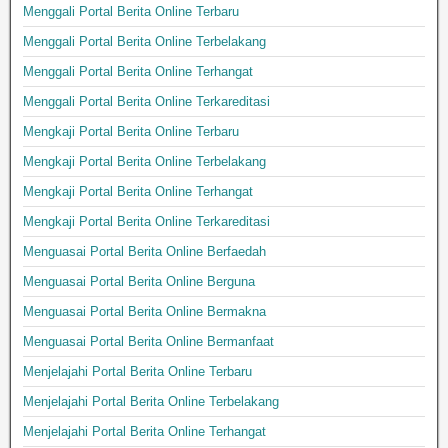
Menggali Portal Berita Online Terbaru
Menggali Portal Berita Online Terbelakang
Menggali Portal Berita Online Terhangat
Menggali Portal Berita Online Terkareditasi
Mengkaji Portal Berita Online Terbaru
Mengkaji Portal Berita Online Terbelakang
Mengkaji Portal Berita Online Terhangat
Mengkaji Portal Berita Online Terkareditasi
Menguasai Portal Berita Online Berfaedah
Menguasai Portal Berita Online Berguna
Menguasai Portal Berita Online Bermakna
Menguasai Portal Berita Online Bermanfaat
Menjelajahi Portal Berita Online Terbaru
Menjelajahi Portal Berita Online Terbelakang
Menjelajahi Portal Berita Online Terhangat