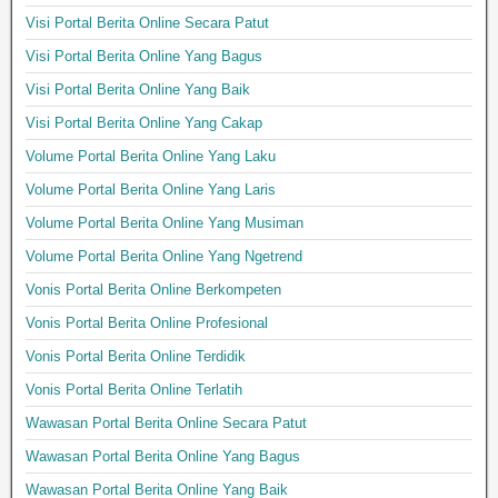
Visi Portal Berita Online Secara Patut
Visi Portal Berita Online Yang Bagus
Visi Portal Berita Online Yang Baik
Visi Portal Berita Online Yang Cakap
Volume Portal Berita Online Yang Laku
Volume Portal Berita Online Yang Laris
Volume Portal Berita Online Yang Musiman
Volume Portal Berita Online Yang Ngetrend
Vonis Portal Berita Online Berkompeten
Vonis Portal Berita Online Profesional
Vonis Portal Berita Online Terdidik
Vonis Portal Berita Online Terlatih
Wawasan Portal Berita Online Secara Patut
Wawasan Portal Berita Online Yang Bagus
Wawasan Portal Berita Online Yang Baik