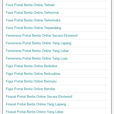
Fase Portal Berita Online Terbaik
Fase Portal Berita Online Terhormat
Fase Portal Berita Online Terkemuka
Fase Portal Berita Online Terpandang
Fenomena Portal Berita Online Secara Ekstensif
Fenomena Portal Berita Online Yang Lapang
Fenomena Portal Berita Online Yang Lebar
Fenomena Portal Berita Online Yang Luas
Figur Portal Berita Online Berbobot
Figur Portal Berita Online Berkualitas
Figur Portal Berita Online Bermutu
Figur Portal Berita Online Bernilai
Firasat Portal Berita Online Secara Ekstensif
Firasat Portal Berita Online Yang Lapang
Firasat Portal Berita Online Yang Lebar