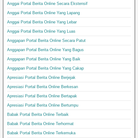
Anggai Portal Berita Online Secara Ekstensif
Anggai Portal Berita Online Yang Lapang
Anggai Portal Berita Online Yang Lebar
Anggai Portal Berita Online Yang Luas
Anggapan Portal Berita Online Secara Patut
Anggapan Portal Berita Online Yang Bagus
Anggapan Portal Berita Online Yang Baik
Anggapan Portal Berita Online Yang Cakap
Apresiasi Portal Berita Online Berjejak
Apresiasi Portal Berita Online Berkesan
Apresiasi Portal Berita Online Bertapak
Apresiasi Portal Berita Online Bertumpu
Babak Portal Berita Online Terbaik
Babak Portal Berita Online Terhormat
Babak Portal Berita Online Terkemuka