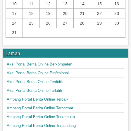
10
11
12
13
14
15
16
17
18
19
20
21
22
23
24
25
26
27
28
29
30
31
Laman
Aksi Portal Berita Online Berkompeten
Aksi Portal Berita Online Profesional
Aksi Portal Berita Online Terdidik
Aksi Portal Berita Online Terlatih
Ambang Portal Berita Online Terbaik
Ambang Portal Berita Online Terhormat
Ambang Portal Berita Online Terkemuka
Ambang Portal Berita Online Terpandang