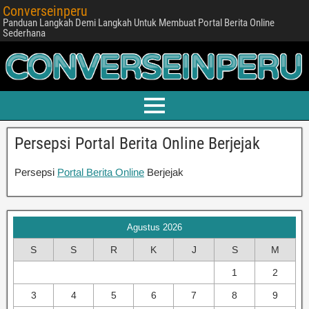
Converseinperu
Panduan Langkah Demi Langkah Untuk Membuat Portal Berita Online
Sederhana
Persepsi Portal Berita Online Berjejak
Persepsi
Portal Berita Online
Berjejak
Agustus 2026
S
S
R
K
J
S
M
1
2
3
4
5
6
7
8
9