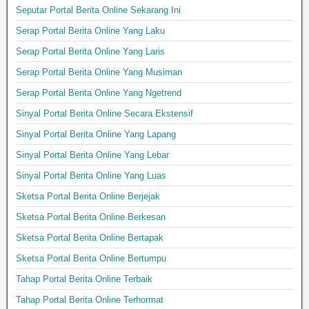
Seputar Portal Berita Online Sekarang Ini
Serap Portal Berita Online Yang Laku
Serap Portal Berita Online Yang Laris
Serap Portal Berita Online Yang Musiman
Serap Portal Berita Online Yang Ngetrend
Sinyal Portal Berita Online Secara Ekstensif
Sinyal Portal Berita Online Yang Lapang
Sinyal Portal Berita Online Yang Lebar
Sinyal Portal Berita Online Yang Luas
Sketsa Portal Berita Online Berjejak
Sketsa Portal Berita Online Berkesan
Sketsa Portal Berita Online Bertapak
Sketsa Portal Berita Online Bertumpu
Tahap Portal Berita Online Terbaik
Tahap Portal Berita Online Terhormat