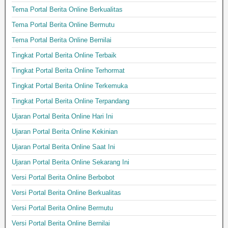
Tema Portal Berita Online Berkualitas
Tema Portal Berita Online Bermutu
Tema Portal Berita Online Bernilai
Tingkat Portal Berita Online Terbaik
Tingkat Portal Berita Online Terhormat
Tingkat Portal Berita Online Terkemuka
Tingkat Portal Berita Online Terpandang
Ujaran Portal Berita Online Hari Ini
Ujaran Portal Berita Online Kekinian
Ujaran Portal Berita Online Saat Ini
Ujaran Portal Berita Online Sekarang Ini
Versi Portal Berita Online Berbobot
Versi Portal Berita Online Berkualitas
Versi Portal Berita Online Bermutu
Versi Portal Berita Online Bernilai