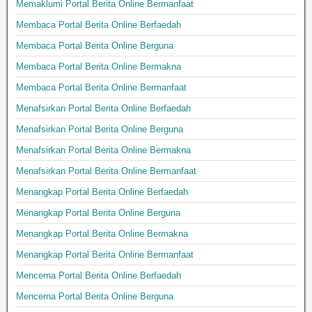
Memaklumi Portal Berita Online Bermanfaat
Membaca Portal Berita Online Berfaedah
Membaca Portal Berita Online Berguna
Membaca Portal Berita Online Bermakna
Membaca Portal Berita Online Bermanfaat
Menafsirkan Portal Berita Online Berfaedah
Menafsirkan Portal Berita Online Berguna
Menafsirkan Portal Berita Online Bermakna
Menafsirkan Portal Berita Online Bermanfaat
Menangkap Portal Berita Online Berfaedah
Menangkap Portal Berita Online Berguna
Menangkap Portal Berita Online Bermakna
Menangkap Portal Berita Online Bermanfaat
Mencerna Portal Berita Online Berfaedah
Mencerna Portal Berita Online Berguna