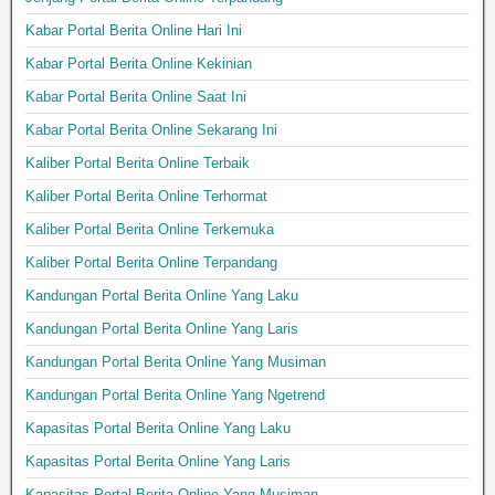
Kabar Portal Berita Online Hari Ini
Kabar Portal Berita Online Kekinian
Kabar Portal Berita Online Saat Ini
Kabar Portal Berita Online Sekarang Ini
Kaliber Portal Berita Online Terbaik
Kaliber Portal Berita Online Terhormat
Kaliber Portal Berita Online Terkemuka
Kaliber Portal Berita Online Terpandang
Kandungan Portal Berita Online Yang Laku
Kandungan Portal Berita Online Yang Laris
Kandungan Portal Berita Online Yang Musiman
Kandungan Portal Berita Online Yang Ngetrend
Kapasitas Portal Berita Online Yang Laku
Kapasitas Portal Berita Online Yang Laris
Kapasitas Portal Berita Online Yang Musiman