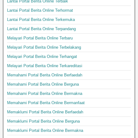
Lantai Portal Berita Online Terbaik
Lantai Portal Berita Online Terhormat
Lantai Portal Berita Online Terkemuka
Lantai Portal Berita Online Terpandang
Melayari Portal Berita Online Terbaru
Melayari Portal Berita Online Terbelakang
Melayari Portal Berita Online Terhangat
Melayari Portal Berita Online Terkareditasi
Memahami Portal Berita Online Berfaedah
Memahami Portal Berita Online Berguna
Memahami Portal Berita Online Bermakna
Memahami Portal Berita Online Bermanfaat
Memaklumi Portal Berita Online Berfaedah
Memaklumi Portal Berita Online Berguna
Memaklumi Portal Berita Online Bermakna