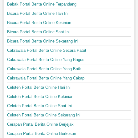
Babak Portal Berita Online Terpandang
Bicara Portal Berita Online Hari Ini
Bicara Portal Berita Online Kekinian
Bicara Portal Berita Online Saat Ini
Bicara Portal Berita Online Sekarang Ini
Cakrawala Portal Berita Online Secara Patut
Cakrawala Portal Berita Online Yang Bagus
Cakrawala Portal Berita Online Yang Baik
Cakrawala Portal Berita Online Yang Cakap
Celoteh Portal Berita Online Hari Ini
Celoteh Portal Berita Online Kekinian
Celoteh Portal Berita Online Saat Ini
Celoteh Portal Berita Online Sekarang Ini
Cerapan Portal Berita Online Berjejak
Cerapan Portal Berita Online Berkesan