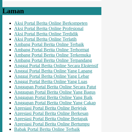
Laman
Aksi Portal Berita Online Berkompeten
Aksi Portal Berita Online Profesional
Aksi Portal Berita Online Terdidik
Aksi Portal Berita Online Terlatih
Ambang Portal Berita Online Terbaik
Ambang Portal Berita Online Terhormat
Ambang Portal Berita Online Terkemuka
Ambang Portal Berita Online Terpandang
Anggai Portal Berita Online Secara Ekstensif
Anggai Portal Berita Online Yang Lapang
Anggai Portal Berita Online Yang Lebar
Anggai Portal Berita Online Yang Luas
Anggapan Portal Berita Online Secara Patut
Anggapan Portal Berita Online Yang Bagus
Anggapan Portal Berita Online Yang Baik
Anggapan Portal Berita Online Yang Cakap
Apresiasi Portal Berita Online Berjejak
Apresiasi Portal Berita Online Berkesan
Apresiasi Portal Berita Online Bertapak
Apresiasi Portal Berita Online Bertumpu
Babak Portal Berita Online Terbaik