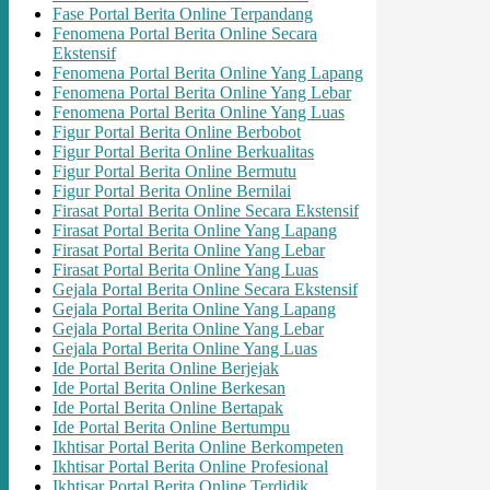
Fase Portal Berita Online Terpandang
Fenomena Portal Berita Online Secara
Ekstensif
Fenomena Portal Berita Online Yang Lapang
Fenomena Portal Berita Online Yang Lebar
Fenomena Portal Berita Online Yang Luas
Figur Portal Berita Online Berbobot
Figur Portal Berita Online Berkualitas
Figur Portal Berita Online Bermutu
Figur Portal Berita Online Bernilai
Firasat Portal Berita Online Secara Ekstensif
Firasat Portal Berita Online Yang Lapang
Firasat Portal Berita Online Yang Lebar
Firasat Portal Berita Online Yang Luas
Gejala Portal Berita Online Secara Ekstensif
Gejala Portal Berita Online Yang Lapang
Gejala Portal Berita Online Yang Lebar
Gejala Portal Berita Online Yang Luas
Ide Portal Berita Online Berjejak
Ide Portal Berita Online Berkesan
Ide Portal Berita Online Bertapak
Ide Portal Berita Online Bertumpu
Ikhtisar Portal Berita Online Berkompeten
Ikhtisar Portal Berita Online Profesional
Ikhtisar Portal Berita Online Terdidik