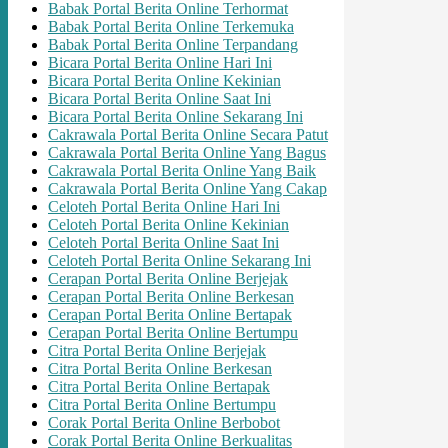
Babak Portal Berita Online Terhormat
Babak Portal Berita Online Terkemuka
Babak Portal Berita Online Terpandang
Bicara Portal Berita Online Hari Ini
Bicara Portal Berita Online Kekinian
Bicara Portal Berita Online Saat Ini
Bicara Portal Berita Online Sekarang Ini
Cakrawala Portal Berita Online Secara Patut
Cakrawala Portal Berita Online Yang Bagus
Cakrawala Portal Berita Online Yang Baik
Cakrawala Portal Berita Online Yang Cakap
Celoteh Portal Berita Online Hari Ini
Celoteh Portal Berita Online Kekinian
Celoteh Portal Berita Online Saat Ini
Celoteh Portal Berita Online Sekarang Ini
Cerapan Portal Berita Online Berjejak
Cerapan Portal Berita Online Berkesan
Cerapan Portal Berita Online Bertapak
Cerapan Portal Berita Online Bertumpu
Citra Portal Berita Online Berjejak
Citra Portal Berita Online Berkesan
Citra Portal Berita Online Bertapak
Citra Portal Berita Online Bertumpu
Corak Portal Berita Online Berbobot
Corak Portal Berita Online Berkualitas