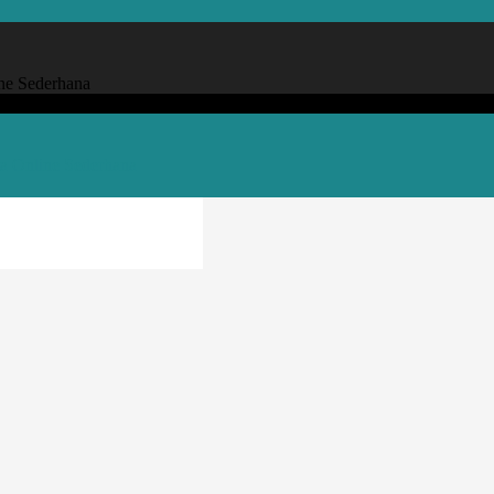
ne Sederhana
a Online Sederhana