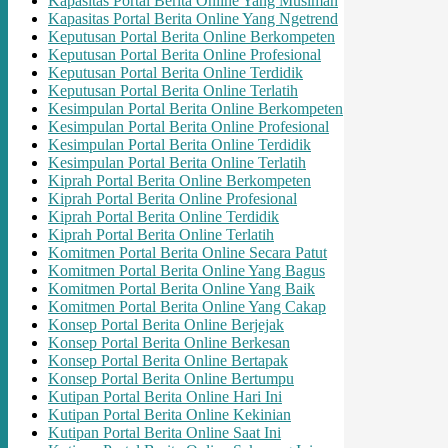
Kapasitas Portal Berita Online Yang Musiman
Kapasitas Portal Berita Online Yang Ngetrend
Keputusan Portal Berita Online Berkompeten
Keputusan Portal Berita Online Profesional
Keputusan Portal Berita Online Terdidik
Keputusan Portal Berita Online Terlatih
Kesimpulan Portal Berita Online Berkompeten
Kesimpulan Portal Berita Online Profesional
Kesimpulan Portal Berita Online Terdidik
Kesimpulan Portal Berita Online Terlatih
Kiprah Portal Berita Online Berkompeten
Kiprah Portal Berita Online Profesional
Kiprah Portal Berita Online Terdidik
Kiprah Portal Berita Online Terlatih
Komitmen Portal Berita Online Secara Patut
Komitmen Portal Berita Online Yang Bagus
Komitmen Portal Berita Online Yang Baik
Komitmen Portal Berita Online Yang Cakap
Konsep Portal Berita Online Berjejak
Konsep Portal Berita Online Berkesan
Konsep Portal Berita Online Bertapak
Konsep Portal Berita Online Bertumpu
Kutipan Portal Berita Online Hari Ini
Kutipan Portal Berita Online Kekinian
Kutipan Portal Berita Online Saat Ini