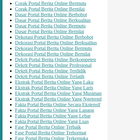
Corak Portal Berita Online Bermutu
Corak Portal Berita Online Bernilai
Dasar Portal Berita Online Berbobot
Dasar Portal Berita Online Berkualitas
Dasar Portal Berita Online Bermutu
Dasar Portal Berita Online Bernilai
Dekorasi Portal Berita Online Berbobot
Dekorasi Portal Berita Online Berkualitas
Dekorasi Portal Berita Online Bermutu
Dekorasi Portal Berita Online Bernilai
Dekrit Portal Berita Online Berkompeten
Dekrit Portal Berita Online Profesional
Dekrit Portal Berita Online Terdidik
Dekrit Portal Berita Online Terlatih
Ekstrak Portal Berita Online Yang Laku
Ekstrak Portal Berita Online Yang Laris
Ekstrak Portal Berita Online Yang Musiman
Ekstrak Portal Berita Online Yang Ngetrend
Fakta Portal Berita Online Secara Ekstensif
Fakta Portal Berita Online Yang Lapang
Fakta Portal Berita Online Yang Lebar
Fakta Portal Berita Online Yang Luas
Fase Portal Berita Online Terbaik
Fase Portal Berita Online Terhormat
Fase Portal Berita Online Terkemuka