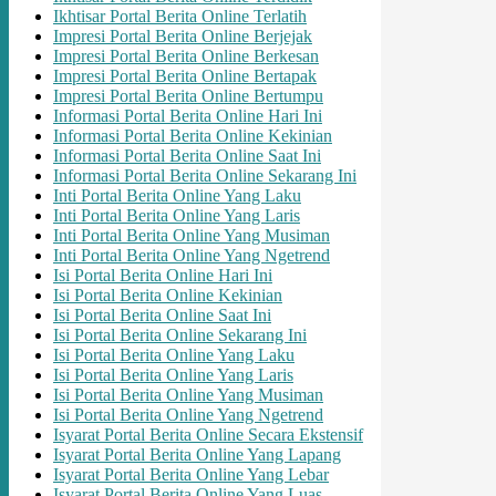
Ikhtisar Portal Berita Online Terlatih
Impresi Portal Berita Online Berjejak
Impresi Portal Berita Online Berkesan
Impresi Portal Berita Online Bertapak
Impresi Portal Berita Online Bertumpu
Informasi Portal Berita Online Hari Ini
Informasi Portal Berita Online Kekinian
Informasi Portal Berita Online Saat Ini
Informasi Portal Berita Online Sekarang Ini
Inti Portal Berita Online Yang Laku
Inti Portal Berita Online Yang Laris
Inti Portal Berita Online Yang Musiman
Inti Portal Berita Online Yang Ngetrend
Isi Portal Berita Online Hari Ini
Isi Portal Berita Online Kekinian
Isi Portal Berita Online Saat Ini
Isi Portal Berita Online Sekarang Ini
Isi Portal Berita Online Yang Laku
Isi Portal Berita Online Yang Laris
Isi Portal Berita Online Yang Musiman
Isi Portal Berita Online Yang Ngetrend
Isyarat Portal Berita Online Secara Ekstensif
Isyarat Portal Berita Online Yang Lapang
Isyarat Portal Berita Online Yang Lebar
Isyarat Portal Berita Online Yang Luas