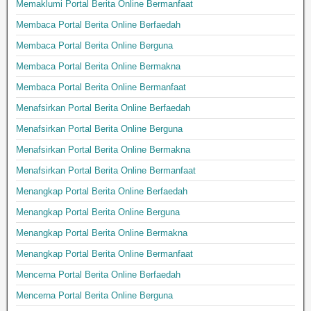
Memaklumi Portal Berita Online Bermanfaat
Membaca Portal Berita Online Berfaedah
Membaca Portal Berita Online Berguna
Membaca Portal Berita Online Bermakna
Membaca Portal Berita Online Bermanfaat
Menafsirkan Portal Berita Online Berfaedah
Menafsirkan Portal Berita Online Berguna
Menafsirkan Portal Berita Online Bermakna
Menafsirkan Portal Berita Online Bermanfaat
Menangkap Portal Berita Online Berfaedah
Menangkap Portal Berita Online Berguna
Menangkap Portal Berita Online Bermakna
Menangkap Portal Berita Online Bermanfaat
Mencerna Portal Berita Online Berfaedah
Mencerna Portal Berita Online Berguna