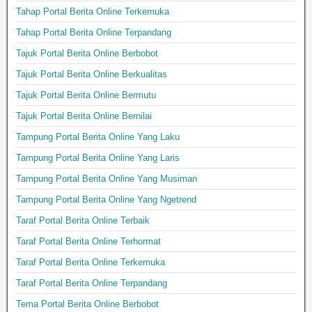
Tahap Portal Berita Online Terkemuka
Tahap Portal Berita Online Terpandang
Tajuk Portal Berita Online Berbobot
Tajuk Portal Berita Online Berkualitas
Tajuk Portal Berita Online Bermutu
Tajuk Portal Berita Online Bernilai
Tampung Portal Berita Online Yang Laku
Tampung Portal Berita Online Yang Laris
Tampung Portal Berita Online Yang Musiman
Tampung Portal Berita Online Yang Ngetrend
Taraf Portal Berita Online Terbaik
Taraf Portal Berita Online Terhormat
Taraf Portal Berita Online Terkemuka
Taraf Portal Berita Online Terpandang
Tema Portal Berita Online Berbobot