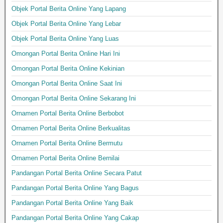
Objek Portal Berita Online Yang Lapang
Objek Portal Berita Online Yang Lebar
Objek Portal Berita Online Yang Luas
Omongan Portal Berita Online Hari Ini
Omongan Portal Berita Online Kekinian
Omongan Portal Berita Online Saat Ini
Omongan Portal Berita Online Sekarang Ini
Ornamen Portal Berita Online Berbobot
Ornamen Portal Berita Online Berkualitas
Ornamen Portal Berita Online Bermutu
Ornamen Portal Berita Online Bernilai
Pandangan Portal Berita Online Secara Patut
Pandangan Portal Berita Online Yang Bagus
Pandangan Portal Berita Online Yang Baik
Pandangan Portal Berita Online Yang Cakap