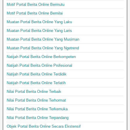
Motif Portal Berita Online Bermutu
Motif Portal Berita Online Bernilai
Muatan Portal Berita Online Yang Laku
Muatan Portal Berita Online Yang Laris
Muatan Portal Berita Online Yang Musiman
Muatan Portal Berita Online Yang Ngetrend
Natijah Portal Berita Online Berkompeten
Natijah Portal Berita Online Profesional
Natijah Portal Berita Online Terdidik
Natijah Portal Berita Online Terlatih
Nilai Portal Berita Online Terbaik
Nilai Portal Berita Online Terhormat
Nilai Portal Berita Online Terkemuka
Nilai Portal Berita Online Terpandang
Objek Portal Berita Online Secara Ekstensif