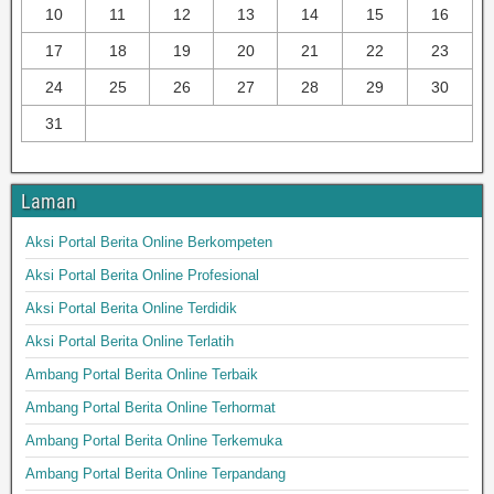
10
11
12
13
14
15
16
17
18
19
20
21
22
23
24
25
26
27
28
29
30
31
Laman
Aksi Portal Berita Online Berkompeten
Aksi Portal Berita Online Profesional
Aksi Portal Berita Online Terdidik
Aksi Portal Berita Online Terlatih
Ambang Portal Berita Online Terbaik
Ambang Portal Berita Online Terhormat
Ambang Portal Berita Online Terkemuka
Ambang Portal Berita Online Terpandang