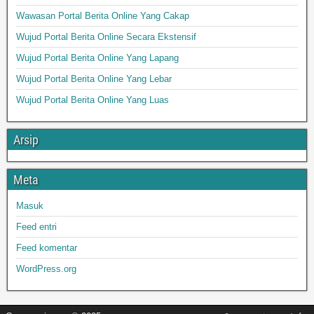
Wawasan Portal Berita Online Yang Cakap
Wujud Portal Berita Online Secara Ekstensif
Wujud Portal Berita Online Yang Lapang
Wujud Portal Berita Online Yang Lebar
Wujud Portal Berita Online Yang Luas
Arsip
Meta
Masuk
Feed entri
Feed komentar
WordPress.org