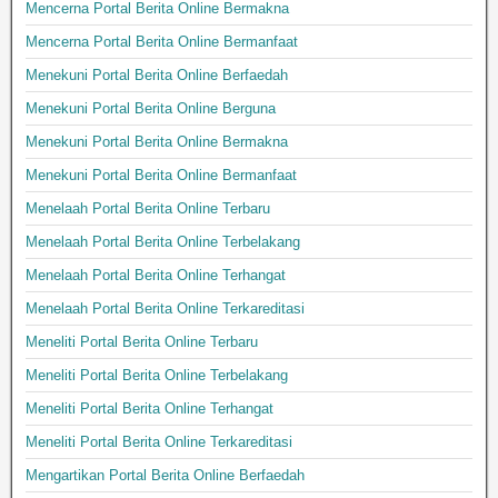
Mencerna Portal Berita Online Bermakna
Mencerna Portal Berita Online Bermanfaat
Menekuni Portal Berita Online Berfaedah
Menekuni Portal Berita Online Berguna
Menekuni Portal Berita Online Bermakna
Menekuni Portal Berita Online Bermanfaat
Menelaah Portal Berita Online Terbaru
Menelaah Portal Berita Online Terbelakang
Menelaah Portal Berita Online Terhangat
Menelaah Portal Berita Online Terkareditasi
Meneliti Portal Berita Online Terbaru
Meneliti Portal Berita Online Terbelakang
Meneliti Portal Berita Online Terhangat
Meneliti Portal Berita Online Terkareditasi
Mengartikan Portal Berita Online Berfaedah