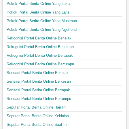
Pokok Portal Berita Online Yang Laku
Pokok Portal Berita Online Yang Laris
Pokok Portal Berita Online Yang Musiman
Pokok Portal Berita Online Yang Ngetrend
Rekognisi Portal Berita Online Berjejak
Rekognisi Portal Berita Online Berkesan
Rekognisi Portal Berita Online Bertapak
Rekognisi Portal Berita Online Bertumpu
Sensasi Portal Berita Online Berjejak
Sensasi Portal Berita Online Berkesan
Sensasi Portal Berita Online Bertapak
Sensasi Portal Berita Online Bertumpu
Seputar Portal Berita Online Hari Ini
Seputar Portal Berita Online Kekinian
Seputar Portal Berita Online Saat Ini