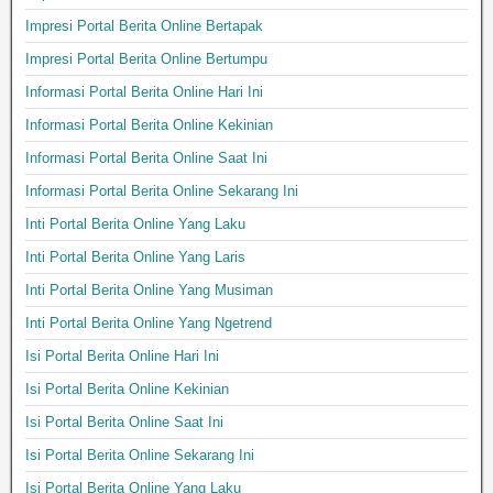
Impresi Portal Berita Online Bertapak
Impresi Portal Berita Online Bertumpu
Informasi Portal Berita Online Hari Ini
Informasi Portal Berita Online Kekinian
Informasi Portal Berita Online Saat Ini
Informasi Portal Berita Online Sekarang Ini
Inti Portal Berita Online Yang Laku
Inti Portal Berita Online Yang Laris
Inti Portal Berita Online Yang Musiman
Inti Portal Berita Online Yang Ngetrend
Isi Portal Berita Online Hari Ini
Isi Portal Berita Online Kekinian
Isi Portal Berita Online Saat Ini
Isi Portal Berita Online Sekarang Ini
Isi Portal Berita Online Yang Laku