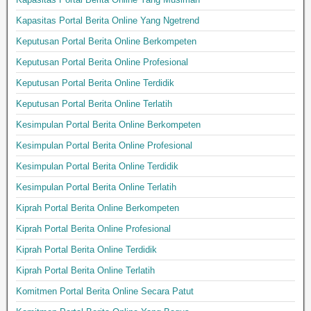
Kapasitas Portal Berita Online Yang Ngetrend
Keputusan Portal Berita Online Berkompeten
Keputusan Portal Berita Online Profesional
Keputusan Portal Berita Online Terdidik
Keputusan Portal Berita Online Terlatih
Kesimpulan Portal Berita Online Berkompeten
Kesimpulan Portal Berita Online Profesional
Kesimpulan Portal Berita Online Terdidik
Kesimpulan Portal Berita Online Terlatih
Kiprah Portal Berita Online Berkompeten
Kiprah Portal Berita Online Profesional
Kiprah Portal Berita Online Terdidik
Kiprah Portal Berita Online Terlatih
Komitmen Portal Berita Online Secara Patut