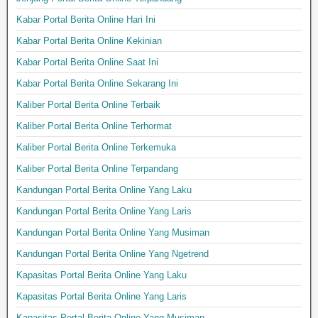
Kabar Portal Berita Online Hari Ini
Kabar Portal Berita Online Kekinian
Kabar Portal Berita Online Saat Ini
Kabar Portal Berita Online Sekarang Ini
Kaliber Portal Berita Online Terbaik
Kaliber Portal Berita Online Terhormat
Kaliber Portal Berita Online Terkemuka
Kaliber Portal Berita Online Terpandang
Kandungan Portal Berita Online Yang Laku
Kandungan Portal Berita Online Yang Laris
Kandungan Portal Berita Online Yang Musiman
Kandungan Portal Berita Online Yang Ngetrend
Kapasitas Portal Berita Online Yang Laku
Kapasitas Portal Berita Online Yang Laris
Kapasitas Portal Berita Online Yang Musiman