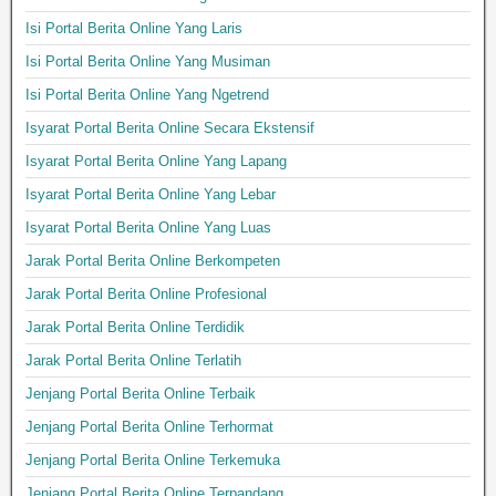
Isi Portal Berita Online Yang Laris
Isi Portal Berita Online Yang Musiman
Isi Portal Berita Online Yang Ngetrend
Isyarat Portal Berita Online Secara Ekstensif
Isyarat Portal Berita Online Yang Lapang
Isyarat Portal Berita Online Yang Lebar
Isyarat Portal Berita Online Yang Luas
Jarak Portal Berita Online Berkompeten
Jarak Portal Berita Online Profesional
Jarak Portal Berita Online Terdidik
Jarak Portal Berita Online Terlatih
Jenjang Portal Berita Online Terbaik
Jenjang Portal Berita Online Terhormat
Jenjang Portal Berita Online Terkemuka
Jenjang Portal Berita Online Terpandang