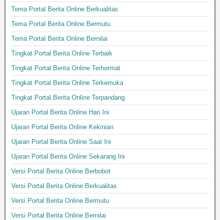
Tema Portal Berita Online Berkualitas
Tema Portal Berita Online Bermutu
Tema Portal Berita Online Bernilai
Tingkat Portal Berita Online Terbaik
Tingkat Portal Berita Online Terhormat
Tingkat Portal Berita Online Terkemuka
Tingkat Portal Berita Online Terpandang
Ujaran Portal Berita Online Hari Ini
Ujaran Portal Berita Online Kekinian
Ujaran Portal Berita Online Saat Ini
Ujaran Portal Berita Online Sekarang Ini
Versi Portal Berita Online Berbobot
Versi Portal Berita Online Berkualitas
Versi Portal Berita Online Bermutu
Versi Portal Berita Online Bernilai