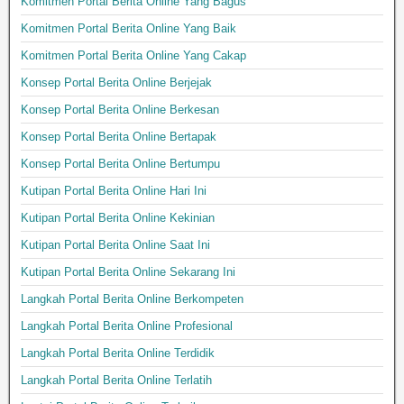
Komitmen Portal Berita Online Yang Bagus
Komitmen Portal Berita Online Yang Baik
Komitmen Portal Berita Online Yang Cakap
Konsep Portal Berita Online Berjejak
Konsep Portal Berita Online Berkesan
Konsep Portal Berita Online Bertapak
Konsep Portal Berita Online Bertumpu
Kutipan Portal Berita Online Hari Ini
Kutipan Portal Berita Online Kekinian
Kutipan Portal Berita Online Saat Ini
Kutipan Portal Berita Online Sekarang Ini
Langkah Portal Berita Online Berkompeten
Langkah Portal Berita Online Profesional
Langkah Portal Berita Online Terdidik
Langkah Portal Berita Online Terlatih