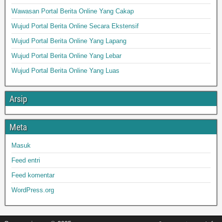
Wawasan Portal Berita Online Yang Cakap
Wujud Portal Berita Online Secara Ekstensif
Wujud Portal Berita Online Yang Lapang
Wujud Portal Berita Online Yang Lebar
Wujud Portal Berita Online Yang Luas
Arsip
Meta
Masuk
Feed entri
Feed komentar
WordPress.org