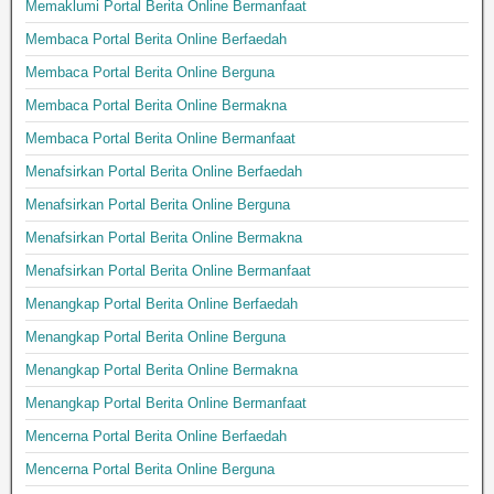
Memaklumi Portal Berita Online Bermanfaat
Membaca Portal Berita Online Berfaedah
Membaca Portal Berita Online Berguna
Membaca Portal Berita Online Bermakna
Membaca Portal Berita Online Bermanfaat
Menafsirkan Portal Berita Online Berfaedah
Menafsirkan Portal Berita Online Berguna
Menafsirkan Portal Berita Online Bermakna
Menafsirkan Portal Berita Online Bermanfaat
Menangkap Portal Berita Online Berfaedah
Menangkap Portal Berita Online Berguna
Menangkap Portal Berita Online Bermakna
Menangkap Portal Berita Online Bermanfaat
Mencerna Portal Berita Online Berfaedah
Mencerna Portal Berita Online Berguna