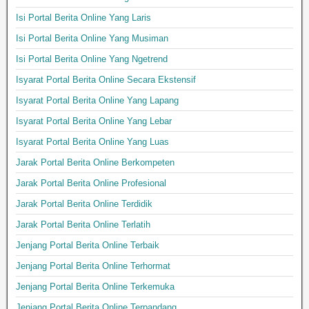
Isi Portal Berita Online Yang Laris
Isi Portal Berita Online Yang Musiman
Isi Portal Berita Online Yang Ngetrend
Isyarat Portal Berita Online Secara Ekstensif
Isyarat Portal Berita Online Yang Lapang
Isyarat Portal Berita Online Yang Lebar
Isyarat Portal Berita Online Yang Luas
Jarak Portal Berita Online Berkompeten
Jarak Portal Berita Online Profesional
Jarak Portal Berita Online Terdidik
Jarak Portal Berita Online Terlatih
Jenjang Portal Berita Online Terbaik
Jenjang Portal Berita Online Terhormat
Jenjang Portal Berita Online Terkemuka
Jenjang Portal Berita Online Terpandang