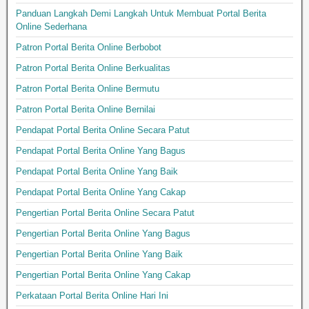
Panduan Langkah Demi Langkah Untuk Membuat Portal Berita
Online Sederhana
Patron Portal Berita Online Berbobot
Patron Portal Berita Online Berkualitas
Patron Portal Berita Online Bermutu
Patron Portal Berita Online Bernilai
Pendapat Portal Berita Online Secara Patut
Pendapat Portal Berita Online Yang Bagus
Pendapat Portal Berita Online Yang Baik
Pendapat Portal Berita Online Yang Cakap
Pengertian Portal Berita Online Secara Patut
Pengertian Portal Berita Online Yang Bagus
Pengertian Portal Berita Online Yang Baik
Pengertian Portal Berita Online Yang Cakap
Perkataan Portal Berita Online Hari Ini