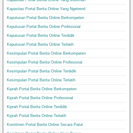
Kapasitas Portal Berita Online Yang Ngetrend
Keputusan Portal Berita Online Berkompeten
Keputusan Portal Berita Online Profesional
Keputusan Portal Berita Online Terdidik
Keputusan Portal Berita Online Terlatih
Kesimpulan Portal Berita Online Berkompeten
Kesimpulan Portal Berita Online Profesional
Kesimpulan Portal Berita Online Terdidik
Kesimpulan Portal Berita Online Terlatih
Kiprah Portal Berita Online Berkompeten
Kiprah Portal Berita Online Profesional
Kiprah Portal Berita Online Terdidik
Kiprah Portal Berita Online Terlatih
Komitmen Portal Berita Online Secara Patut