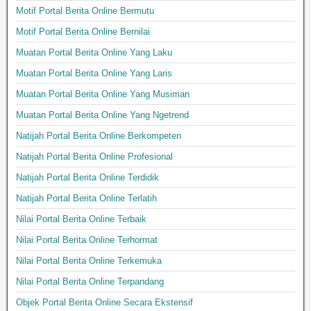
Motif Portal Berita Online Bermutu
Motif Portal Berita Online Bernilai
Muatan Portal Berita Online Yang Laku
Muatan Portal Berita Online Yang Laris
Muatan Portal Berita Online Yang Musiman
Muatan Portal Berita Online Yang Ngetrend
Natijah Portal Berita Online Berkompeten
Natijah Portal Berita Online Profesional
Natijah Portal Berita Online Terdidik
Natijah Portal Berita Online Terlatih
Nilai Portal Berita Online Terbaik
Nilai Portal Berita Online Terhormat
Nilai Portal Berita Online Terkemuka
Nilai Portal Berita Online Terpandang
Objek Portal Berita Online Secara Ekstensif