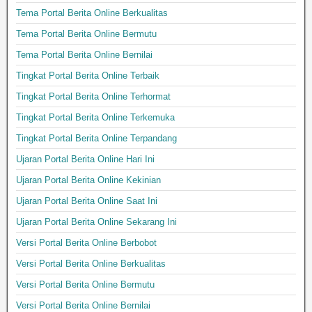
Tema Portal Berita Online Berkualitas
Tema Portal Berita Online Bermutu
Tema Portal Berita Online Bernilai
Tingkat Portal Berita Online Terbaik
Tingkat Portal Berita Online Terhormat
Tingkat Portal Berita Online Terkemuka
Tingkat Portal Berita Online Terpandang
Ujaran Portal Berita Online Hari Ini
Ujaran Portal Berita Online Kekinian
Ujaran Portal Berita Online Saat Ini
Ujaran Portal Berita Online Sekarang Ini
Versi Portal Berita Online Berbobot
Versi Portal Berita Online Berkualitas
Versi Portal Berita Online Bermutu
Versi Portal Berita Online Bernilai