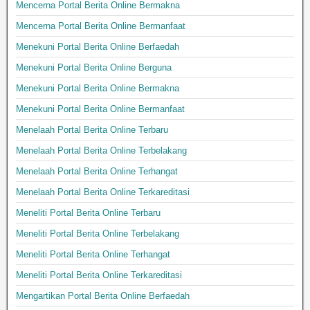
Mencerna Portal Berita Online Bermakna
Mencerna Portal Berita Online Bermanfaat
Menekuni Portal Berita Online Berfaedah
Menekuni Portal Berita Online Berguna
Menekuni Portal Berita Online Bermakna
Menekuni Portal Berita Online Bermanfaat
Menelaah Portal Berita Online Terbaru
Menelaah Portal Berita Online Terbelakang
Menelaah Portal Berita Online Terhangat
Menelaah Portal Berita Online Terkareditasi
Meneliti Portal Berita Online Terbaru
Meneliti Portal Berita Online Terbelakang
Meneliti Portal Berita Online Terhangat
Meneliti Portal Berita Online Terkareditasi
Mengartikan Portal Berita Online Berfaedah