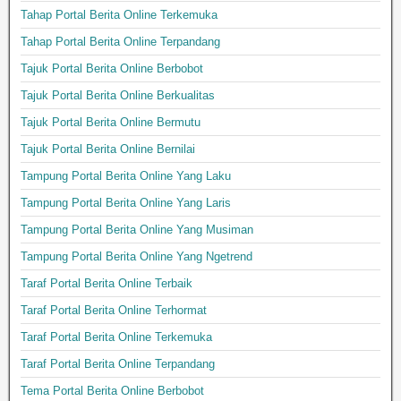
Tahap Portal Berita Online Terkemuka
Tahap Portal Berita Online Terpandang
Tajuk Portal Berita Online Berbobot
Tajuk Portal Berita Online Berkualitas
Tajuk Portal Berita Online Bermutu
Tajuk Portal Berita Online Bernilai
Tampung Portal Berita Online Yang Laku
Tampung Portal Berita Online Yang Laris
Tampung Portal Berita Online Yang Musiman
Tampung Portal Berita Online Yang Ngetrend
Taraf Portal Berita Online Terbaik
Taraf Portal Berita Online Terhormat
Taraf Portal Berita Online Terkemuka
Taraf Portal Berita Online Terpandang
Tema Portal Berita Online Berbobot