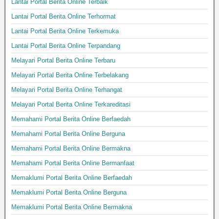
Lantai Portal Berita Online Terbaik
Lantai Portal Berita Online Terhormat
Lantai Portal Berita Online Terkemuka
Lantai Portal Berita Online Terpandang
Melayari Portal Berita Online Terbaru
Melayari Portal Berita Online Terbelakang
Melayari Portal Berita Online Terhangat
Melayari Portal Berita Online Terkareditasi
Memahami Portal Berita Online Berfaedah
Memahami Portal Berita Online Berguna
Memahami Portal Berita Online Bermakna
Memahami Portal Berita Online Bermanfaat
Memaklumi Portal Berita Online Berfaedah
Memaklumi Portal Berita Online Berguna
Memaklumi Portal Berita Online Bermakna