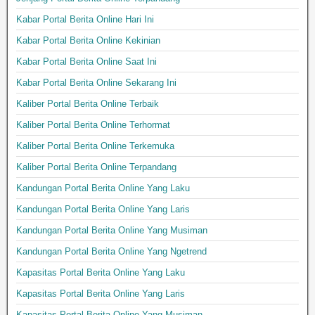
Kabar Portal Berita Online Hari Ini
Kabar Portal Berita Online Kekinian
Kabar Portal Berita Online Saat Ini
Kabar Portal Berita Online Sekarang Ini
Kaliber Portal Berita Online Terbaik
Kaliber Portal Berita Online Terhormat
Kaliber Portal Berita Online Terkemuka
Kaliber Portal Berita Online Terpandang
Kandungan Portal Berita Online Yang Laku
Kandungan Portal Berita Online Yang Laris
Kandungan Portal Berita Online Yang Musiman
Kandungan Portal Berita Online Yang Ngetrend
Kapasitas Portal Berita Online Yang Laku
Kapasitas Portal Berita Online Yang Laris
Kapasitas Portal Berita Online Yang Musiman