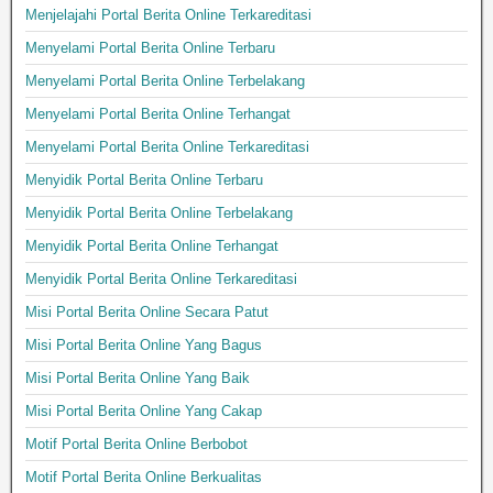
Menjelajahi Portal Berita Online Terkareditasi
Menyelami Portal Berita Online Terbaru
Menyelami Portal Berita Online Terbelakang
Menyelami Portal Berita Online Terhangat
Menyelami Portal Berita Online Terkareditasi
Menyidik Portal Berita Online Terbaru
Menyidik Portal Berita Online Terbelakang
Menyidik Portal Berita Online Terhangat
Menyidik Portal Berita Online Terkareditasi
Misi Portal Berita Online Secara Patut
Misi Portal Berita Online Yang Bagus
Misi Portal Berita Online Yang Baik
Misi Portal Berita Online Yang Cakap
Motif Portal Berita Online Berbobot
Motif Portal Berita Online Berkualitas