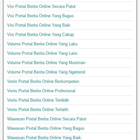
Visi Portal Berita Online Secara Patut
Visi Portal Berita Online Yang Bagus
Visi Portal Berita Online Yang Baik
Visi Portal Berita Online Yang Cakap
Volume Portal Berita Online Yang Laku
Volume Portal Berita Online Yang Laris
Volume Portal Berita Online Yang Musiman
Volume Portal Berita Online Yang Ngetrend
Vonis Portal Berita Online Berkompeten
Vonis Portal Berita Online Profesional
Vonis Portal Berita Online Terdidik
Vonis Portal Berita Online Terlatih
Wawasan Portal Berita Online Secara Patut
Wawasan Portal Berita Online Yang Bagus
Wawasan Portal Berita Online Yang Baik