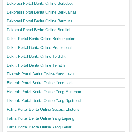
Dekorasi Portal Berita Online Berbobot
Dekorasi Portal Berita Online Berkualitas
Dekorasi Portal Berita Online Bermutu
Dekorasi Portal Berita Online Bernilai
Dekrit Portal Berita Online Berkompeten
Dekrit Portal Berita Online Profesional
Dekrit Portal Berita Online Terdidik
Dekrit Portal Berita Online Terlatih
Ekstrak Portal Berita Online Yang Laku
Ekstrak Portal Berita Online Yang Laris
Ekstrak Portal Berita Online Yang Musiman
Ekstrak Portal Berita Online Yang Ngetrend
Fakta Portal Berita Online Secara Ekstensif
Fakta Portal Berita Online Yang Lapang
Fakta Portal Berita Online Yang Lebar