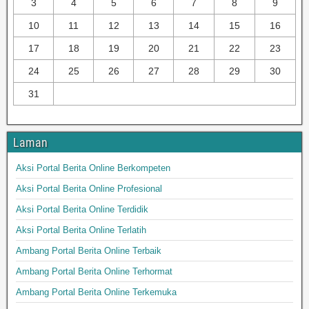
3
4
5
6
7
8
9
10
11
12
13
14
15
16
17
18
19
20
21
22
23
24
25
26
27
28
29
30
31
Laman
Aksi Portal Berita Online Berkompeten
Aksi Portal Berita Online Profesional
Aksi Portal Berita Online Terdidik
Aksi Portal Berita Online Terlatih
Ambang Portal Berita Online Terbaik
Ambang Portal Berita Online Terhormat
Ambang Portal Berita Online Terkemuka