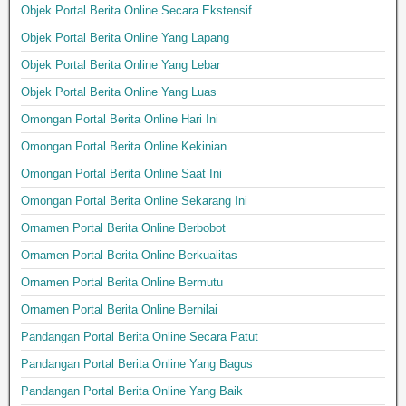
Objek Portal Berita Online Secara Ekstensif
Objek Portal Berita Online Yang Lapang
Objek Portal Berita Online Yang Lebar
Objek Portal Berita Online Yang Luas
Omongan Portal Berita Online Hari Ini
Omongan Portal Berita Online Kekinian
Omongan Portal Berita Online Saat Ini
Omongan Portal Berita Online Sekarang Ini
Ornamen Portal Berita Online Berbobot
Ornamen Portal Berita Online Berkualitas
Ornamen Portal Berita Online Bermutu
Ornamen Portal Berita Online Bernilai
Pandangan Portal Berita Online Secara Patut
Pandangan Portal Berita Online Yang Bagus
Pandangan Portal Berita Online Yang Baik