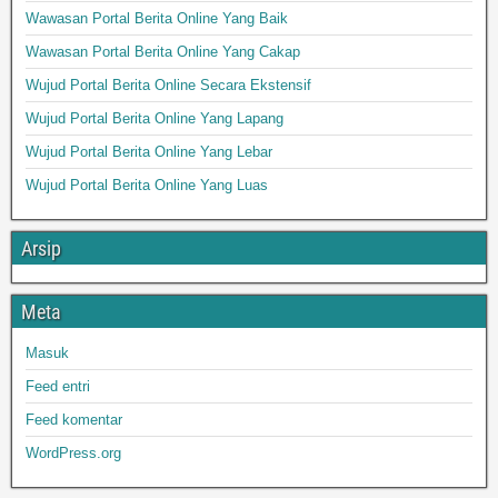
Wawasan Portal Berita Online Yang Baik
Wawasan Portal Berita Online Yang Cakap
Wujud Portal Berita Online Secara Ekstensif
Wujud Portal Berita Online Yang Lapang
Wujud Portal Berita Online Yang Lebar
Wujud Portal Berita Online Yang Luas
Arsip
Meta
Masuk
Feed entri
Feed komentar
WordPress.org