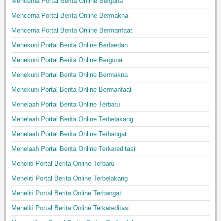
Mencerna Portal Berita Online Berguna
Mencerna Portal Berita Online Bermakna
Mencerna Portal Berita Online Bermanfaat
Menekuni Portal Berita Online Berfaedah
Menekuni Portal Berita Online Berguna
Menekuni Portal Berita Online Bermakna
Menekuni Portal Berita Online Bermanfaat
Menelaah Portal Berita Online Terbaru
Menelaah Portal Berita Online Terbelakang
Menelaah Portal Berita Online Terhangat
Menelaah Portal Berita Online Terkareditasi
Meneliti Portal Berita Online Terbaru
Meneliti Portal Berita Online Terbelakang
Meneliti Portal Berita Online Terhangat
Meneliti Portal Berita Online Terkareditasi