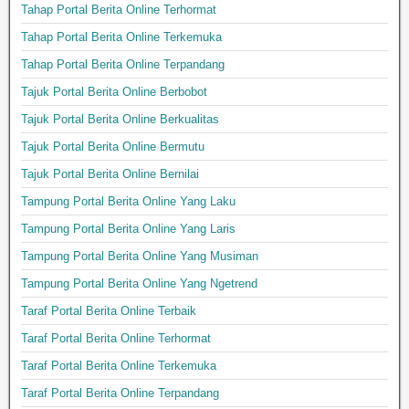
Tahap Portal Berita Online Terhormat
Tahap Portal Berita Online Terkemuka
Tahap Portal Berita Online Terpandang
Tajuk Portal Berita Online Berbobot
Tajuk Portal Berita Online Berkualitas
Tajuk Portal Berita Online Bermutu
Tajuk Portal Berita Online Bernilai
Tampung Portal Berita Online Yang Laku
Tampung Portal Berita Online Yang Laris
Tampung Portal Berita Online Yang Musiman
Tampung Portal Berita Online Yang Ngetrend
Taraf Portal Berita Online Terbaik
Taraf Portal Berita Online Terhormat
Taraf Portal Berita Online Terkemuka
Taraf Portal Berita Online Terpandang