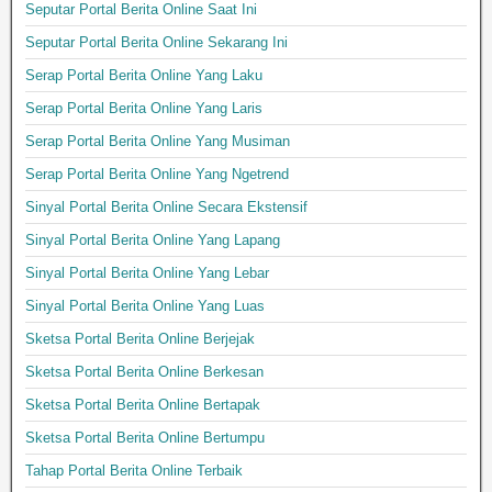
Seputar Portal Berita Online Saat Ini
Seputar Portal Berita Online Sekarang Ini
Serap Portal Berita Online Yang Laku
Serap Portal Berita Online Yang Laris
Serap Portal Berita Online Yang Musiman
Serap Portal Berita Online Yang Ngetrend
Sinyal Portal Berita Online Secara Ekstensif
Sinyal Portal Berita Online Yang Lapang
Sinyal Portal Berita Online Yang Lebar
Sinyal Portal Berita Online Yang Luas
Sketsa Portal Berita Online Berjejak
Sketsa Portal Berita Online Berkesan
Sketsa Portal Berita Online Bertapak
Sketsa Portal Berita Online Bertumpu
Tahap Portal Berita Online Terbaik