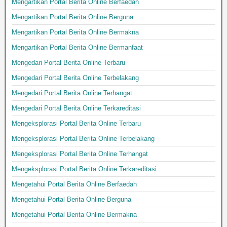
Mengartikan Portal Berita Online Berfaedah
Mengartikan Portal Berita Online Berguna
Mengartikan Portal Berita Online Bermakna
Mengartikan Portal Berita Online Bermanfaat
Mengedari Portal Berita Online Terbaru
Mengedari Portal Berita Online Terbelakang
Mengedari Portal Berita Online Terhangat
Mengedari Portal Berita Online Terkareditasi
Mengeksplorasi Portal Berita Online Terbaru
Mengeksplorasi Portal Berita Online Terbelakang
Mengeksplorasi Portal Berita Online Terhangat
Mengeksplorasi Portal Berita Online Terkareditasi
Mengetahui Portal Berita Online Berfaedah
Mengetahui Portal Berita Online Berguna
Mengetahui Portal Berita Online Bermakna