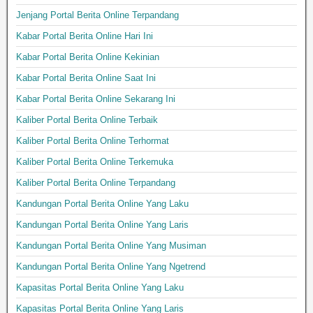
Jenjang Portal Berita Online Terpandang
Kabar Portal Berita Online Hari Ini
Kabar Portal Berita Online Kekinian
Kabar Portal Berita Online Saat Ini
Kabar Portal Berita Online Sekarang Ini
Kaliber Portal Berita Online Terbaik
Kaliber Portal Berita Online Terhormat
Kaliber Portal Berita Online Terkemuka
Kaliber Portal Berita Online Terpandang
Kandungan Portal Berita Online Yang Laku
Kandungan Portal Berita Online Yang Laris
Kandungan Portal Berita Online Yang Musiman
Kandungan Portal Berita Online Yang Ngetrend
Kapasitas Portal Berita Online Yang Laku
Kapasitas Portal Berita Online Yang Laris