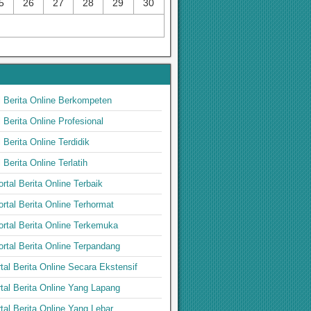
5
26
27
28
29
30
l Berita Online Berkompeten
 Berita Online Profesional
 Berita Online Terdidik
 Berita Online Terlatih
tal Berita Online Terbaik
tal Berita Online Terhormat
tal Berita Online Terkemuka
tal Berita Online Terpandang
tal Berita Online Secara Ekstensif
tal Berita Online Yang Lapang
tal Berita Online Yang Lebar