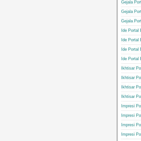
Gejala Por
Gejala Por
Gejala Por
Ide Portal 
Ide Portal
Ide Portal
Ide Portal
Ikhtisar P
Ikhtisar Po
Ikhtisar Po
Ikhtisar Po
Impresi Por
Impresi Po
Impresi Po
Impresi Po