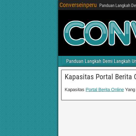
Converseinperu
Panduan Langkah Dem
Panduan Langkah Demi Langkah Unt
Kapasitas Portal Berita
Kapasitas
Portal Berita Online
Yang