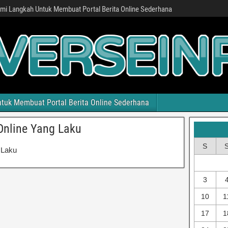
i Langkah Untuk Membuat Portal Berita Online Sederhana
uk Membuat Portal Berita Online Sederhana
 Online Yang Laku
S
 Laku
3
10
1
17
1