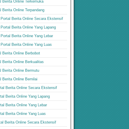
l Berita Online Terkemuka
l Berita Online Terpandang
ortal Berita Online Secara Ekstensif
ortal Berita Online Yang Lapang
ortal Berita Online Yang Lebar
ortal Berita Online Yang Luas
l Berita Online Berbobot
l Berita Online Berkualitas
al Berita Online Bermutu
l Berita Online Bernilai
rtal Berita Online Secara Ekstensif
rtal Berita Online Yang Lapang
rtal Berita Online Yang Lebar
rtal Berita Online Yang Luas
tal Berita Online Secara Ekstensif