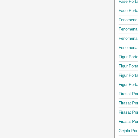
Fase Porta
Fase Porta
Fenomena P
Fenomena P
Fenomena P
Fenomena P
Figur Porta
Figur Porta
Figur Port
Figur Porta
Firasat Po
Firasat Po
Firasat Po
Firasat Po
Gejala Por