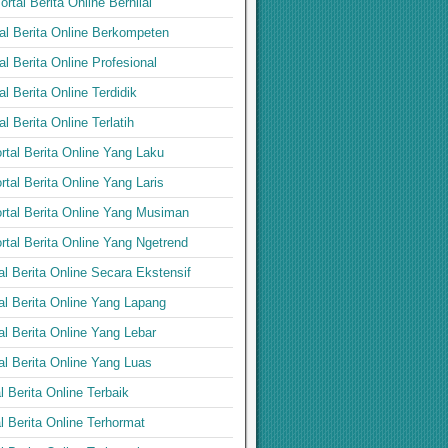
rtal Berita Online Bernilai
tal Berita Online Berkompeten
al Berita Online Profesional
al Berita Online Terdidik
al Berita Online Terlatih
rtal Berita Online Yang Laku
rtal Berita Online Yang Laris
rtal Berita Online Yang Musiman
rtal Berita Online Yang Ngetrend
al Berita Online Secara Ekstensif
al Berita Online Yang Lapang
al Berita Online Yang Lebar
al Berita Online Yang Luas
l Berita Online Terbaik
l Berita Online Terhormat