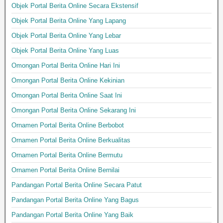
Objek Portal Berita Online Secara Ekstensif
Objek Portal Berita Online Yang Lapang
Objek Portal Berita Online Yang Lebar
Objek Portal Berita Online Yang Luas
Omongan Portal Berita Online Hari Ini
Omongan Portal Berita Online Kekinian
Omongan Portal Berita Online Saat Ini
Omongan Portal Berita Online Sekarang Ini
Ornamen Portal Berita Online Berbobot
Ornamen Portal Berita Online Berkualitas
Ornamen Portal Berita Online Bermutu
Ornamen Portal Berita Online Bernilai
Pandangan Portal Berita Online Secara Patut
Pandangan Portal Berita Online Yang Bagus
Pandangan Portal Berita Online Yang Baik