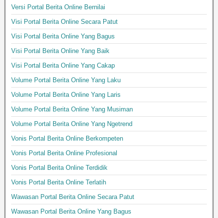
Versi Portal Berita Online Bernilai
Visi Portal Berita Online Secara Patut
Visi Portal Berita Online Yang Bagus
Visi Portal Berita Online Yang Baik
Visi Portal Berita Online Yang Cakap
Volume Portal Berita Online Yang Laku
Volume Portal Berita Online Yang Laris
Volume Portal Berita Online Yang Musiman
Volume Portal Berita Online Yang Ngetrend
Vonis Portal Berita Online Berkompeten
Vonis Portal Berita Online Profesional
Vonis Portal Berita Online Terdidik
Vonis Portal Berita Online Terlatih
Wawasan Portal Berita Online Secara Patut
Wawasan Portal Berita Online Yang Bagus