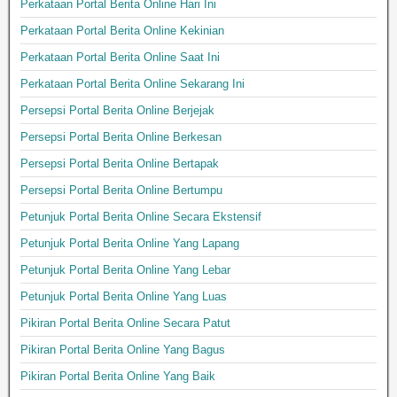
Perkataan Portal Berita Online Hari Ini
Perkataan Portal Berita Online Kekinian
Perkataan Portal Berita Online Saat Ini
Perkataan Portal Berita Online Sekarang Ini
Persepsi Portal Berita Online Berjejak
Persepsi Portal Berita Online Berkesan
Persepsi Portal Berita Online Bertapak
Persepsi Portal Berita Online Bertumpu
Petunjuk Portal Berita Online Secara Ekstensif
Petunjuk Portal Berita Online Yang Lapang
Petunjuk Portal Berita Online Yang Lebar
Petunjuk Portal Berita Online Yang Luas
Pikiran Portal Berita Online Secara Patut
Pikiran Portal Berita Online Yang Bagus
Pikiran Portal Berita Online Yang Baik