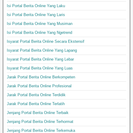
Isi Portal Berita Online Yang Laku
Isi Portal Berita Online Yang Laris
Isi Portal Berita Online Yang Musiman
Isi Portal Berita Online Yang Ngetrend
Isyarat Portal Berita Online Secara Ekstensif
Isyarat Portal Berita Online Yang Lapang
Isyarat Portal Berita Online Yang Lebar
Isyarat Portal Berita Online Yang Luas
Jarak Portal Berita Online Berkompeten
Jarak Portal Berita Online Profesional
Jarak Portal Berita Online Terdidik
Jarak Portal Berita Online Terlatih
Jenjang Portal Berita Online Terbaik
Jenjang Portal Berita Online Terhormat
Jenjang Portal Berita Online Terkemuka