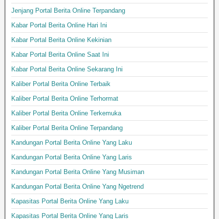
Jenjang Portal Berita Online Terpandang
Kabar Portal Berita Online Hari Ini
Kabar Portal Berita Online Kekinian
Kabar Portal Berita Online Saat Ini
Kabar Portal Berita Online Sekarang Ini
Kaliber Portal Berita Online Terbaik
Kaliber Portal Berita Online Terhormat
Kaliber Portal Berita Online Terkemuka
Kaliber Portal Berita Online Terpandang
Kandungan Portal Berita Online Yang Laku
Kandungan Portal Berita Online Yang Laris
Kandungan Portal Berita Online Yang Musiman
Kandungan Portal Berita Online Yang Ngetrend
Kapasitas Portal Berita Online Yang Laku
Kapasitas Portal Berita Online Yang Laris