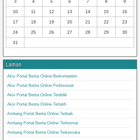
3
4
5
6
7
8
9
10
11
12
13
14
15
16
17
18
19
20
21
22
23
24
25
26
27
28
29
30
31
Laman
Aksi Portal Berita Online Berkompeten
Aksi Portal Berita Online Profesional
Aksi Portal Berita Online Terdidik
Aksi Portal Berita Online Terlatih
Ambang Portal Berita Online Terbaik
Ambang Portal Berita Online Terhormat
Ambang Portal Berita Online Terkemuka