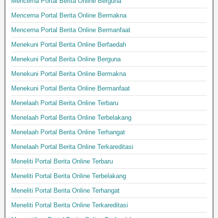
Mencerna Portal Berita Online Berguna
Mencerna Portal Berita Online Bermakna
Mencerna Portal Berita Online Bermanfaat
Menekuni Portal Berita Online Berfaedah
Menekuni Portal Berita Online Berguna
Menekuni Portal Berita Online Bermakna
Menekuni Portal Berita Online Bermanfaat
Menelaah Portal Berita Online Terbaru
Menelaah Portal Berita Online Terbelakang
Menelaah Portal Berita Online Terhangat
Menelaah Portal Berita Online Terkareditasi
Meneliti Portal Berita Online Terbaru
Meneliti Portal Berita Online Terbelakang
Meneliti Portal Berita Online Terhangat
Meneliti Portal Berita Online Terkareditasi