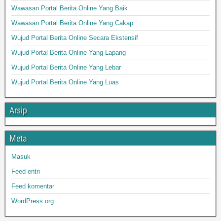
Wawasan Portal Berita Online Yang Baik
Wawasan Portal Berita Online Yang Cakap
Wujud Portal Berita Online Secara Ekstensif
Wujud Portal Berita Online Yang Lapang
Wujud Portal Berita Online Yang Lebar
Wujud Portal Berita Online Yang Luas
Arsip
Meta
Masuk
Feed entri
Feed komentar
WordPress.org