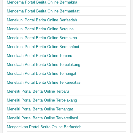
Mencerna Portal Berita Online Bermakna
Mencerna Portal Berita Online Bermanfaat
Menekuni Portal Berita Online Berfaedah
Menekuni Portal Berita Online Berguna
Menekuni Portal Berita Online Bermakna
Menekuni Portal Berita Online Bermanfaat
Menelaah Portal Berita Online Terbaru
Menelaah Portal Berita Online Terbelakang
Menelaah Portal Berita Online Terhangat
Menelaah Portal Berita Online Terkareditasi
Meneliti Portal Berita Online Terbaru
Meneliti Portal Berita Online Terbelakang
Meneliti Portal Berita Online Terhangat
Meneliti Portal Berita Online Terkareditasi
Mengartikan Portal Berita Online Berfaedah