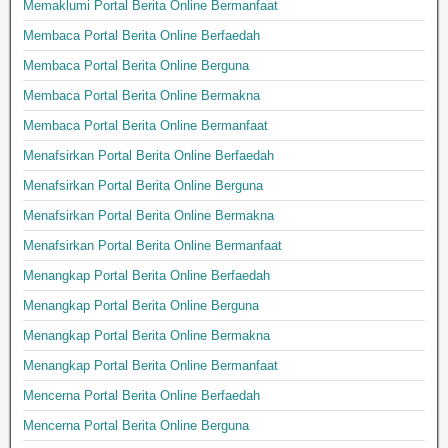
Memaklumi Portal Berita Online Bermanfaat
Membaca Portal Berita Online Berfaedah
Membaca Portal Berita Online Berguna
Membaca Portal Berita Online Bermakna
Membaca Portal Berita Online Bermanfaat
Menafsirkan Portal Berita Online Berfaedah
Menafsirkan Portal Berita Online Berguna
Menafsirkan Portal Berita Online Bermakna
Menafsirkan Portal Berita Online Bermanfaat
Menangkap Portal Berita Online Berfaedah
Menangkap Portal Berita Online Berguna
Menangkap Portal Berita Online Bermakna
Menangkap Portal Berita Online Bermanfaat
Mencerna Portal Berita Online Berfaedah
Mencerna Portal Berita Online Berguna