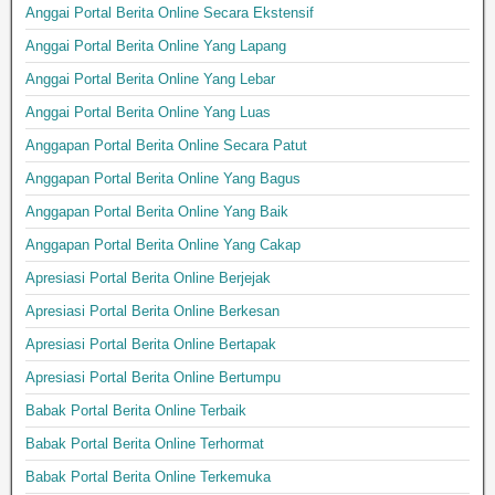
Anggai Portal Berita Online Secara Ekstensif
Anggai Portal Berita Online Yang Lapang
Anggai Portal Berita Online Yang Lebar
Anggai Portal Berita Online Yang Luas
Anggapan Portal Berita Online Secara Patut
Anggapan Portal Berita Online Yang Bagus
Anggapan Portal Berita Online Yang Baik
Anggapan Portal Berita Online Yang Cakap
Apresiasi Portal Berita Online Berjejak
Apresiasi Portal Berita Online Berkesan
Apresiasi Portal Berita Online Bertapak
Apresiasi Portal Berita Online Bertumpu
Babak Portal Berita Online Terbaik
Babak Portal Berita Online Terhormat
Babak Portal Berita Online Terkemuka