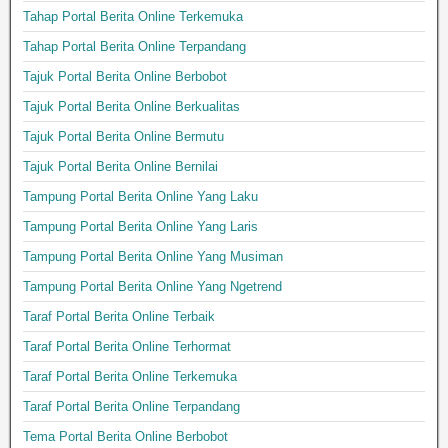
Tahap Portal Berita Online Terkemuka
Tahap Portal Berita Online Terpandang
Tajuk Portal Berita Online Berbobot
Tajuk Portal Berita Online Berkualitas
Tajuk Portal Berita Online Bermutu
Tajuk Portal Berita Online Bernilai
Tampung Portal Berita Online Yang Laku
Tampung Portal Berita Online Yang Laris
Tampung Portal Berita Online Yang Musiman
Tampung Portal Berita Online Yang Ngetrend
Taraf Portal Berita Online Terbaik
Taraf Portal Berita Online Terhormat
Taraf Portal Berita Online Terkemuka
Taraf Portal Berita Online Terpandang
Tema Portal Berita Online Berbobot