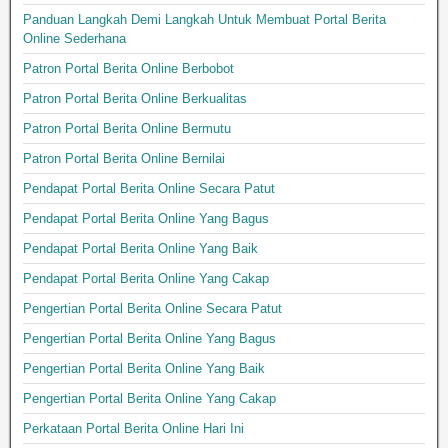
Panduan Langkah Demi Langkah Untuk Membuat Portal Berita
Online Sederhana
Patron Portal Berita Online Berbobot
Patron Portal Berita Online Berkualitas
Patron Portal Berita Online Bermutu
Patron Portal Berita Online Bernilai
Pendapat Portal Berita Online Secara Patut
Pendapat Portal Berita Online Yang Bagus
Pendapat Portal Berita Online Yang Baik
Pendapat Portal Berita Online Yang Cakap
Pengertian Portal Berita Online Secara Patut
Pengertian Portal Berita Online Yang Bagus
Pengertian Portal Berita Online Yang Baik
Pengertian Portal Berita Online Yang Cakap
Perkataan Portal Berita Online Hari Ini