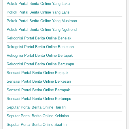
Pokok Portal Berita Online Yang Laku
Pokok Portal Berita Online Yang Laris
Pokok Portal Berita Online Yang Musiman
Pokok Portal Berita Online Yang Ngetrend
Rekognisi Portal Berita Online Berjejak
Rekognisi Portal Berita Online Berkesan
Rekognisi Portal Berita Online Bertapak
Rekognisi Portal Berita Online Bertumpu
Sensasi Portal Berita Online Berjejak
Sensasi Portal Berita Online Berkesan
Sensasi Portal Berita Online Bertapak
Sensasi Portal Berita Online Bertumpu
Seputar Portal Berita Online Hari Ini
Seputar Portal Berita Online Kekinian
Seputar Portal Berita Online Saat Ini