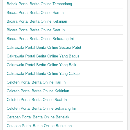
Babak Portal Berita Online Terpandang
Bicara Portal Berita Online Hari Ini
Bicara Portal Berita Online Kekinian
Bicara Portal Berita Online Saat Ini
Bicara Portal Berita Online Sekarang Ini
Cakrawala Portal Berita Online Secara Patut
Cakrawala Portal Berita Online Yang Bagus
Cakrawala Portal Berita Online Yang Baik
Cakrawala Portal Berita Online Yang Cakap
Celoteh Portal Berita Online Hari Ini
Celoteh Portal Berita Online Kekinian
Celoteh Portal Berita Online Saat Ini
Celoteh Portal Berita Online Sekarang Ini
Cerapan Portal Berita Online Berjejak
Cerapan Portal Berita Online Berkesan