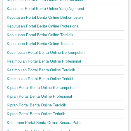
Kapasitas Portal Berita Online Yang Ngetrend
Keputusan Portal Berita Online Berkompeten
Keputusan Portal Berita Online Profesional
Keputusan Portal Berita Online Terdidik
Keputusan Portal Berita Online Terlatih
Kesimpulan Portal Berita Online Berkompeten
Kesimpulan Portal Berita Online Profesional
Kesimpulan Portal Berita Online Terdidik
Kesimpulan Portal Berita Online Terlatih
Kiprah Portal Berita Online Berkompeten
Kiprah Portal Berita Online Profesional
Kiprah Portal Berita Online Terdidik
Kiprah Portal Berita Online Terlatih
Komitmen Portal Berita Online Secara Patut