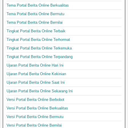
Tema Portal Berita Online Berkualitas
Tema Portal Berita Online Bermutu
Tema Portal Berita Online Bernilai
Tingkat Portal Berita Online Terbaik
Tingkat Portal Berita Online Terhormat
Tingkat Portal Berita Online Terkemuka
Tingkat Portal Berita Online Terpandang
Ujaran Portal Berita Online Hari Ini
Ujaran Portal Berita Online Kekinian
Ujaran Portal Berita Online Saat Ini
Ujaran Portal Berita Online Sekarang Ini
Versi Portal Berita Online Berbobot
Versi Portal Berita Online Berkualitas
Versi Portal Berita Online Bermutu
Versi Portal Berita Online Bernilai