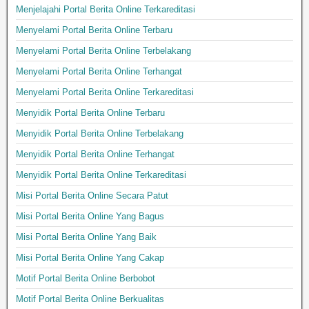
Menjelajahi Portal Berita Online Terkareditasi
Menyelami Portal Berita Online Terbaru
Menyelami Portal Berita Online Terbelakang
Menyelami Portal Berita Online Terhangat
Menyelami Portal Berita Online Terkareditasi
Menyidik Portal Berita Online Terbaru
Menyidik Portal Berita Online Terbelakang
Menyidik Portal Berita Online Terhangat
Menyidik Portal Berita Online Terkareditasi
Misi Portal Berita Online Secara Patut
Misi Portal Berita Online Yang Bagus
Misi Portal Berita Online Yang Baik
Misi Portal Berita Online Yang Cakap
Motif Portal Berita Online Berbobot
Motif Portal Berita Online Berkualitas