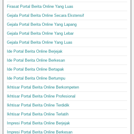
Firasat Portal Berita Online Yang Luas
Gejala Portal Berita Online Secara Ekstensif
Gejala Portal Berita Online Yang Lapang
Gejala Portal Berita Online Yang Lebar
Gejala Portal Berita Online Yang Luas
Ide Portal Berita Online Berjejak
Ide Portal Berita Online Berkesan
Ide Portal Berita Online Bertapak
Ide Portal Berita Online Bertumpu
Ikhtisar Portal Berita Online Berkompeten
Ikhtisar Portal Berita Online Profesional
Ikhtisar Portal Berita Online Terdidik
Ikhtisar Portal Berita Online Terlatih
Impresi Portal Berita Online Berjejak
Impresi Portal Berita Online Berkesan