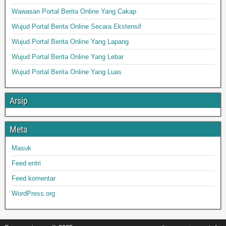
Wawasan Portal Berita Online Yang Cakap
Wujud Portal Berita Online Secara Ekstensif
Wujud Portal Berita Online Yang Lapang
Wujud Portal Berita Online Yang Lebar
Wujud Portal Berita Online Yang Luas
Arsip
Meta
Masuk
Feed entri
Feed komentar
WordPress.org