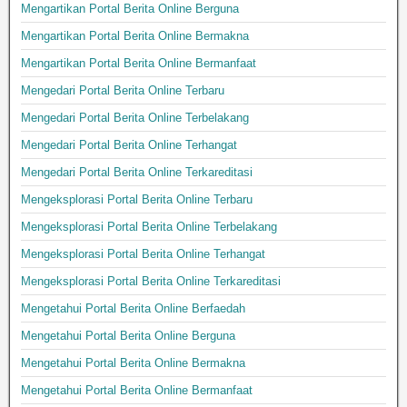
Mengartikan Portal Berita Online Berguna
Mengartikan Portal Berita Online Bermakna
Mengartikan Portal Berita Online Bermanfaat
Mengedari Portal Berita Online Terbaru
Mengedari Portal Berita Online Terbelakang
Mengedari Portal Berita Online Terhangat
Mengedari Portal Berita Online Terkareditasi
Mengeksplorasi Portal Berita Online Terbaru
Mengeksplorasi Portal Berita Online Terbelakang
Mengeksplorasi Portal Berita Online Terhangat
Mengeksplorasi Portal Berita Online Terkareditasi
Mengetahui Portal Berita Online Berfaedah
Mengetahui Portal Berita Online Berguna
Mengetahui Portal Berita Online Bermakna
Mengetahui Portal Berita Online Bermanfaat