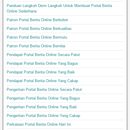
Panduan Langkah Demi Langkah Untuk Membuat Portal Berita
Online Sederhana
Patron Portal Berita Online Berbobot
Patron Portal Berita Online Berkualitas
Patron Portal Berita Online Bermutu
Patron Portal Berita Online Bernilai
Pendapat Portal Berita Online Secara Patut
Pendapat Portal Berita Online Yang Bagus
Pendapat Portal Berita Online Yang Baik
Pendapat Portal Berita Online Yang Cakap
Pengertian Portal Berita Online Secara Patut
Pengertian Portal Berita Online Yang Bagus
Pengertian Portal Berita Online Yang Baik
Pengertian Portal Berita Online Yang Cakap
Perkataan Portal Berita Online Hari Ini