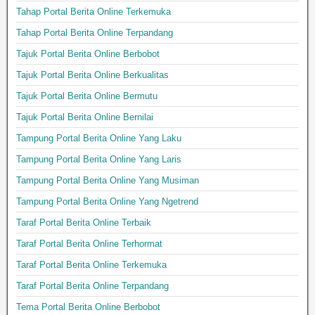
Tahap Portal Berita Online Terkemuka
Tahap Portal Berita Online Terpandang
Tajuk Portal Berita Online Berbobot
Tajuk Portal Berita Online Berkualitas
Tajuk Portal Berita Online Bermutu
Tajuk Portal Berita Online Bernilai
Tampung Portal Berita Online Yang Laku
Tampung Portal Berita Online Yang Laris
Tampung Portal Berita Online Yang Musiman
Tampung Portal Berita Online Yang Ngetrend
Taraf Portal Berita Online Terbaik
Taraf Portal Berita Online Terhormat
Taraf Portal Berita Online Terkemuka
Taraf Portal Berita Online Terpandang
Tema Portal Berita Online Berbobot