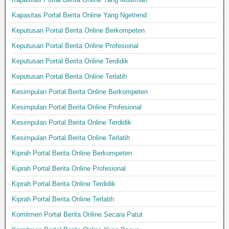
Kapasitas Portal Berita Online Yang Ngetrend
Keputusan Portal Berita Online Berkompeten
Keputusan Portal Berita Online Profesional
Keputusan Portal Berita Online Terdidik
Keputusan Portal Berita Online Terlatih
Kesimpulan Portal Berita Online Berkompeten
Kesimpulan Portal Berita Online Profesional
Kesimpulan Portal Berita Online Terdidik
Kesimpulan Portal Berita Online Terlatih
Kiprah Portal Berita Online Berkompeten
Kiprah Portal Berita Online Profesional
Kiprah Portal Berita Online Terdidik
Kiprah Portal Berita Online Terlatih
Komitmen Portal Berita Online Secara Patut