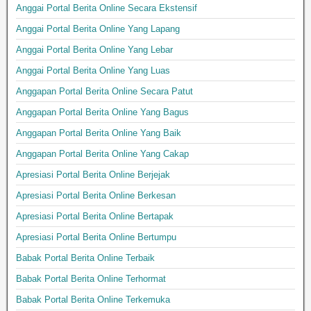
Anggai Portal Berita Online Secara Ekstensif
Anggai Portal Berita Online Yang Lapang
Anggai Portal Berita Online Yang Lebar
Anggai Portal Berita Online Yang Luas
Anggapan Portal Berita Online Secara Patut
Anggapan Portal Berita Online Yang Bagus
Anggapan Portal Berita Online Yang Baik
Anggapan Portal Berita Online Yang Cakap
Apresiasi Portal Berita Online Berjejak
Apresiasi Portal Berita Online Berkesan
Apresiasi Portal Berita Online Bertapak
Apresiasi Portal Berita Online Bertumpu
Babak Portal Berita Online Terbaik
Babak Portal Berita Online Terhormat
Babak Portal Berita Online Terkemuka