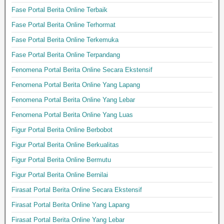
Fase Portal Berita Online Terbaik
Fase Portal Berita Online Terhormat
Fase Portal Berita Online Terkemuka
Fase Portal Berita Online Terpandang
Fenomena Portal Berita Online Secara Ekstensif
Fenomena Portal Berita Online Yang Lapang
Fenomena Portal Berita Online Yang Lebar
Fenomena Portal Berita Online Yang Luas
Figur Portal Berita Online Berbobot
Figur Portal Berita Online Berkualitas
Figur Portal Berita Online Bermutu
Figur Portal Berita Online Bernilai
Firasat Portal Berita Online Secara Ekstensif
Firasat Portal Berita Online Yang Lapang
Firasat Portal Berita Online Yang Lebar