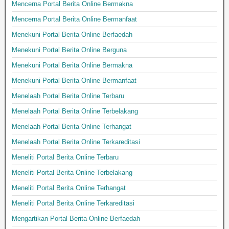
Mencerna Portal Berita Online Bermakna
Mencerna Portal Berita Online Bermanfaat
Menekuni Portal Berita Online Berfaedah
Menekuni Portal Berita Online Berguna
Menekuni Portal Berita Online Bermakna
Menekuni Portal Berita Online Bermanfaat
Menelaah Portal Berita Online Terbaru
Menelaah Portal Berita Online Terbelakang
Menelaah Portal Berita Online Terhangat
Menelaah Portal Berita Online Terkareditasi
Meneliti Portal Berita Online Terbaru
Meneliti Portal Berita Online Terbelakang
Meneliti Portal Berita Online Terhangat
Meneliti Portal Berita Online Terkareditasi
Mengartikan Portal Berita Online Berfaedah