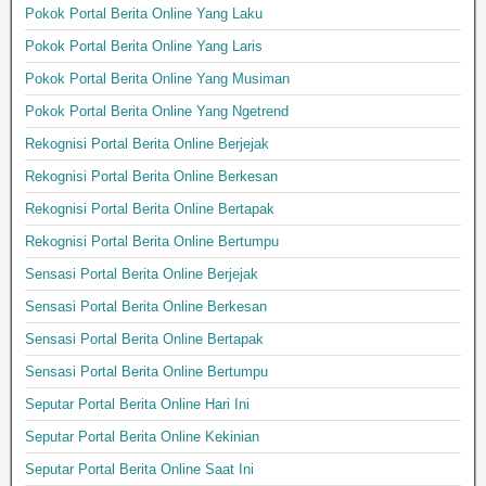
Pokok Portal Berita Online Yang Laku
Pokok Portal Berita Online Yang Laris
Pokok Portal Berita Online Yang Musiman
Pokok Portal Berita Online Yang Ngetrend
Rekognisi Portal Berita Online Berjejak
Rekognisi Portal Berita Online Berkesan
Rekognisi Portal Berita Online Bertapak
Rekognisi Portal Berita Online Bertumpu
Sensasi Portal Berita Online Berjejak
Sensasi Portal Berita Online Berkesan
Sensasi Portal Berita Online Bertapak
Sensasi Portal Berita Online Bertumpu
Seputar Portal Berita Online Hari Ini
Seputar Portal Berita Online Kekinian
Seputar Portal Berita Online Saat Ini