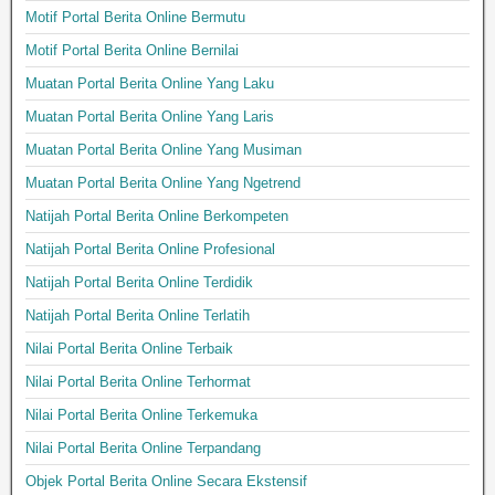
Motif Portal Berita Online Bermutu
Motif Portal Berita Online Bernilai
Muatan Portal Berita Online Yang Laku
Muatan Portal Berita Online Yang Laris
Muatan Portal Berita Online Yang Musiman
Muatan Portal Berita Online Yang Ngetrend
Natijah Portal Berita Online Berkompeten
Natijah Portal Berita Online Profesional
Natijah Portal Berita Online Terdidik
Natijah Portal Berita Online Terlatih
Nilai Portal Berita Online Terbaik
Nilai Portal Berita Online Terhormat
Nilai Portal Berita Online Terkemuka
Nilai Portal Berita Online Terpandang
Objek Portal Berita Online Secara Ekstensif