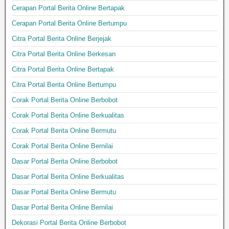
Cerapan Portal Berita Online Bertapak
Cerapan Portal Berita Online Bertumpu
Citra Portal Berita Online Berjejak
Citra Portal Berita Online Berkesan
Citra Portal Berita Online Bertapak
Citra Portal Berita Online Bertumpu
Corak Portal Berita Online Berbobot
Corak Portal Berita Online Berkualitas
Corak Portal Berita Online Bermutu
Corak Portal Berita Online Bernilai
Dasar Portal Berita Online Berbobot
Dasar Portal Berita Online Berkualitas
Dasar Portal Berita Online Bermutu
Dasar Portal Berita Online Bernilai
Dekorasi Portal Berita Online Berbobot