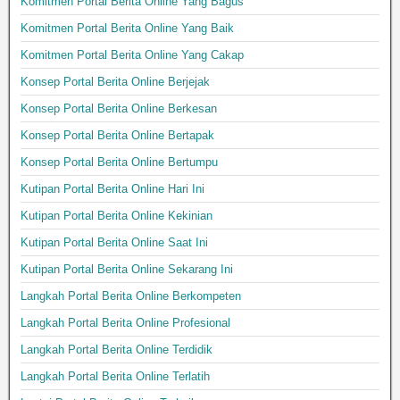
Komitmen Portal Berita Online Yang Bagus
Komitmen Portal Berita Online Yang Baik
Komitmen Portal Berita Online Yang Cakap
Konsep Portal Berita Online Berjejak
Konsep Portal Berita Online Berkesan
Konsep Portal Berita Online Bertapak
Konsep Portal Berita Online Bertumpu
Kutipan Portal Berita Online Hari Ini
Kutipan Portal Berita Online Kekinian
Kutipan Portal Berita Online Saat Ini
Kutipan Portal Berita Online Sekarang Ini
Langkah Portal Berita Online Berkompeten
Langkah Portal Berita Online Profesional
Langkah Portal Berita Online Terdidik
Langkah Portal Berita Online Terlatih