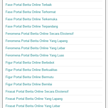
Fase Portal Berita Online Terbaik
Fase Portal Berita Online Terhormat
Fase Portal Berita Online Terkemuka
Fase Portal Berita Online Terpandang
Fenomena Portal Berita Online Secara Ekstensif
Fenomena Portal Berita Online Yang Lapang
Fenomena Portal Berita Online Yang Lebar
Fenomena Portal Berita Online Yang Luas
Figur Portal Berita Online Berbobot
Figur Portal Berita Online Berkualitas
Figur Portal Berita Online Bermutu
Figur Portal Berita Online Bernilai
Firasat Portal Berita Online Secara Ekstensif
Firasat Portal Berita Online Yang Lapang
Firasat Portal Berita Online Yang Lebar