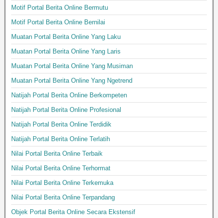
Motif Portal Berita Online Bermutu
Motif Portal Berita Online Bernilai
Muatan Portal Berita Online Yang Laku
Muatan Portal Berita Online Yang Laris
Muatan Portal Berita Online Yang Musiman
Muatan Portal Berita Online Yang Ngetrend
Natijah Portal Berita Online Berkompeten
Natijah Portal Berita Online Profesional
Natijah Portal Berita Online Terdidik
Natijah Portal Berita Online Terlatih
Nilai Portal Berita Online Terbaik
Nilai Portal Berita Online Terhormat
Nilai Portal Berita Online Terkemuka
Nilai Portal Berita Online Terpandang
Objek Portal Berita Online Secara Ekstensif