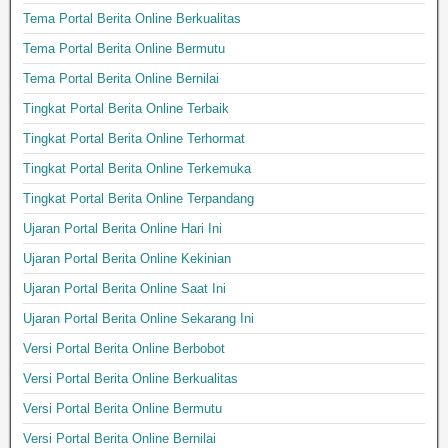
Tema Portal Berita Online Berkualitas
Tema Portal Berita Online Bermutu
Tema Portal Berita Online Bernilai
Tingkat Portal Berita Online Terbaik
Tingkat Portal Berita Online Terhormat
Tingkat Portal Berita Online Terkemuka
Tingkat Portal Berita Online Terpandang
Ujaran Portal Berita Online Hari Ini
Ujaran Portal Berita Online Kekinian
Ujaran Portal Berita Online Saat Ini
Ujaran Portal Berita Online Sekarang Ini
Versi Portal Berita Online Berbobot
Versi Portal Berita Online Berkualitas
Versi Portal Berita Online Bermutu
Versi Portal Berita Online Bernilai