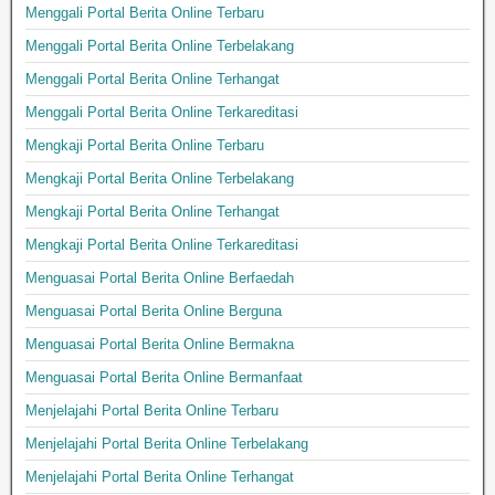
Menggali Portal Berita Online Terbaru
Menggali Portal Berita Online Terbelakang
Menggali Portal Berita Online Terhangat
Menggali Portal Berita Online Terkareditasi
Mengkaji Portal Berita Online Terbaru
Mengkaji Portal Berita Online Terbelakang
Mengkaji Portal Berita Online Terhangat
Mengkaji Portal Berita Online Terkareditasi
Menguasai Portal Berita Online Berfaedah
Menguasai Portal Berita Online Berguna
Menguasai Portal Berita Online Bermakna
Menguasai Portal Berita Online Bermanfaat
Menjelajahi Portal Berita Online Terbaru
Menjelajahi Portal Berita Online Terbelakang
Menjelajahi Portal Berita Online Terhangat