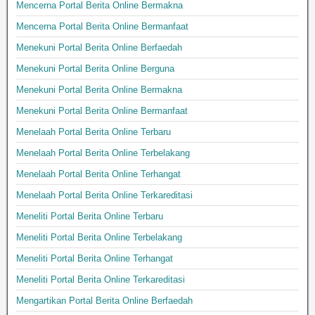
Mencerna Portal Berita Online Bermakna
Mencerna Portal Berita Online Bermanfaat
Menekuni Portal Berita Online Berfaedah
Menekuni Portal Berita Online Berguna
Menekuni Portal Berita Online Bermakna
Menekuni Portal Berita Online Bermanfaat
Menelaah Portal Berita Online Terbaru
Menelaah Portal Berita Online Terbelakang
Menelaah Portal Berita Online Terhangat
Menelaah Portal Berita Online Terkareditasi
Meneliti Portal Berita Online Terbaru
Meneliti Portal Berita Online Terbelakang
Meneliti Portal Berita Online Terhangat
Meneliti Portal Berita Online Terkareditasi
Mengartikan Portal Berita Online Berfaedah