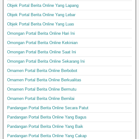
Objek Portal Berita Online Yang Lapang
Objek Portal Berita Online Yang Lebar
Objek Portal Berita Online Yang Luas
Omongan Portal Berita Online Hari Ini
Omongan Portal Berita Online Kekinian
Omongan Portal Berita Online Saat Ini
Omongan Portal Berita Online Sekarang Ini
Ornamen Portal Berita Online Berbobot
Ornamen Portal Berita Online Berkualitas
Ornamen Portal Berita Online Bermutu
Ornamen Portal Berita Online Bernilai
Pandangan Portal Berita Online Secara Patut
Pandangan Portal Berita Online Yang Bagus
Pandangan Portal Berita Online Yang Baik
Pandangan Portal Berita Online Yang Cakap