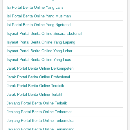
Isi Portal Berita Online Yang Laris
Isi Portal Berita Online Yang Musiman
Isi Portal Berita Online Yang Ngetrend
Isyarat Portal Berita Online Secara Ekstensif
Isyarat Portal Berita Online Yang Lapang
Isyarat Portal Berita Online Yang Lebar
Isyarat Portal Berita Online Yang Luas
Jarak Portal Berita Online Berkompeten
Jarak Portal Berita Online Profesional
Jarak Portal Berita Online Terdidik
Jarak Portal Berita Online Terlatih
Jenjang Portal Berita Online Terbaik
Jenjang Portal Berita Online Terhormat
Jenjang Portal Berita Online Terkemuka
Jenjang Portal Berita Online Terpandang