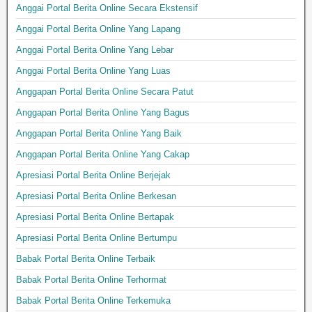
Anggai Portal Berita Online Secara Ekstensif
Anggai Portal Berita Online Yang Lapang
Anggai Portal Berita Online Yang Lebar
Anggai Portal Berita Online Yang Luas
Anggapan Portal Berita Online Secara Patut
Anggapan Portal Berita Online Yang Bagus
Anggapan Portal Berita Online Yang Baik
Anggapan Portal Berita Online Yang Cakap
Apresiasi Portal Berita Online Berjejak
Apresiasi Portal Berita Online Berkesan
Apresiasi Portal Berita Online Bertapak
Apresiasi Portal Berita Online Bertumpu
Babak Portal Berita Online Terbaik
Babak Portal Berita Online Terhormat
Babak Portal Berita Online Terkemuka