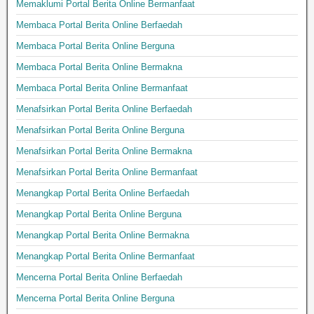
Memaklumi Portal Berita Online Bermanfaat
Membaca Portal Berita Online Berfaedah
Membaca Portal Berita Online Berguna
Membaca Portal Berita Online Bermakna
Membaca Portal Berita Online Bermanfaat
Menafsirkan Portal Berita Online Berfaedah
Menafsirkan Portal Berita Online Berguna
Menafsirkan Portal Berita Online Bermakna
Menafsirkan Portal Berita Online Bermanfaat
Menangkap Portal Berita Online Berfaedah
Menangkap Portal Berita Online Berguna
Menangkap Portal Berita Online Bermakna
Menangkap Portal Berita Online Bermanfaat
Mencerna Portal Berita Online Berfaedah
Mencerna Portal Berita Online Berguna