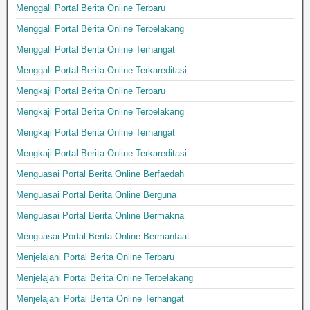
Menggali Portal Berita Online Terbaru
Menggali Portal Berita Online Terbelakang
Menggali Portal Berita Online Terhangat
Menggali Portal Berita Online Terkareditasi
Mengkaji Portal Berita Online Terbaru
Mengkaji Portal Berita Online Terbelakang
Mengkaji Portal Berita Online Terhangat
Mengkaji Portal Berita Online Terkareditasi
Menguasai Portal Berita Online Berfaedah
Menguasai Portal Berita Online Berguna
Menguasai Portal Berita Online Bermakna
Menguasai Portal Berita Online Bermanfaat
Menjelajahi Portal Berita Online Terbaru
Menjelajahi Portal Berita Online Terbelakang
Menjelajahi Portal Berita Online Terhangat