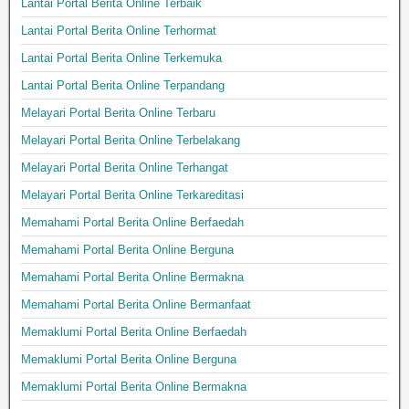
Lantai Portal Berita Online Terbaik
Lantai Portal Berita Online Terhormat
Lantai Portal Berita Online Terkemuka
Lantai Portal Berita Online Terpandang
Melayari Portal Berita Online Terbaru
Melayari Portal Berita Online Terbelakang
Melayari Portal Berita Online Terhangat
Melayari Portal Berita Online Terkareditasi
Memahami Portal Berita Online Berfaedah
Memahami Portal Berita Online Berguna
Memahami Portal Berita Online Bermakna
Memahami Portal Berita Online Bermanfaat
Memaklumi Portal Berita Online Berfaedah
Memaklumi Portal Berita Online Berguna
Memaklumi Portal Berita Online Bermakna