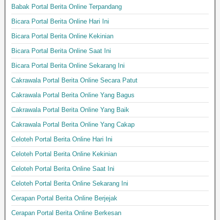
Babak Portal Berita Online Terpandang
Bicara Portal Berita Online Hari Ini
Bicara Portal Berita Online Kekinian
Bicara Portal Berita Online Saat Ini
Bicara Portal Berita Online Sekarang Ini
Cakrawala Portal Berita Online Secara Patut
Cakrawala Portal Berita Online Yang Bagus
Cakrawala Portal Berita Online Yang Baik
Cakrawala Portal Berita Online Yang Cakap
Celoteh Portal Berita Online Hari Ini
Celoteh Portal Berita Online Kekinian
Celoteh Portal Berita Online Saat Ini
Celoteh Portal Berita Online Sekarang Ini
Cerapan Portal Berita Online Berjejak
Cerapan Portal Berita Online Berkesan