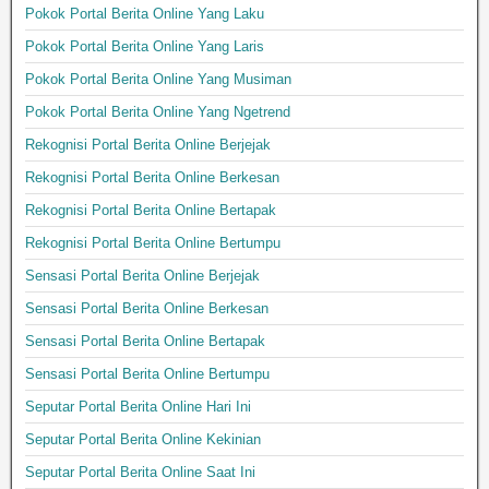
Pokok Portal Berita Online Yang Laku
Pokok Portal Berita Online Yang Laris
Pokok Portal Berita Online Yang Musiman
Pokok Portal Berita Online Yang Ngetrend
Rekognisi Portal Berita Online Berjejak
Rekognisi Portal Berita Online Berkesan
Rekognisi Portal Berita Online Bertapak
Rekognisi Portal Berita Online Bertumpu
Sensasi Portal Berita Online Berjejak
Sensasi Portal Berita Online Berkesan
Sensasi Portal Berita Online Bertapak
Sensasi Portal Berita Online Bertumpu
Seputar Portal Berita Online Hari Ini
Seputar Portal Berita Online Kekinian
Seputar Portal Berita Online Saat Ini