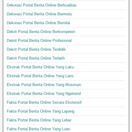
Dekorasi Portal Berita Online Berkualitas
Dekorasi Portal Berita Online Bermutu
Dekorasi Portal Berita Online Bernilai
Dekrit Portal Berita Online Berkompeten
Dekrit Portal Berita Online Profesional
Dekrit Portal Berita Online Terdidik
Dekrit Portal Berita Online Terlatih
Ekstrak Portal Berita Online Yang Laku
Ekstrak Portal Berita Online Yang Laris
Ekstrak Portal Berita Online Yang Musiman
Ekstrak Portal Berita Online Yang Ngetrend
Fakta Portal Berita Online Secara Ekstensif
Fakta Portal Berita Online Yang Lapang
Fakta Portal Berita Online Yang Lebar
Fakta Portal Berita Online Yang Luas