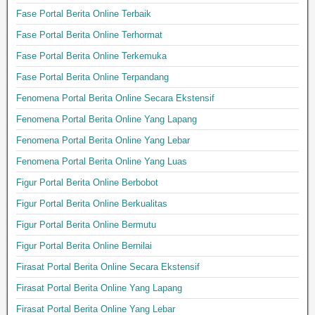
Fase Portal Berita Online Terbaik
Fase Portal Berita Online Terhormat
Fase Portal Berita Online Terkemuka
Fase Portal Berita Online Terpandang
Fenomena Portal Berita Online Secara Ekstensif
Fenomena Portal Berita Online Yang Lapang
Fenomena Portal Berita Online Yang Lebar
Fenomena Portal Berita Online Yang Luas
Figur Portal Berita Online Berbobot
Figur Portal Berita Online Berkualitas
Figur Portal Berita Online Bermutu
Figur Portal Berita Online Bernilai
Firasat Portal Berita Online Secara Ekstensif
Firasat Portal Berita Online Yang Lapang
Firasat Portal Berita Online Yang Lebar