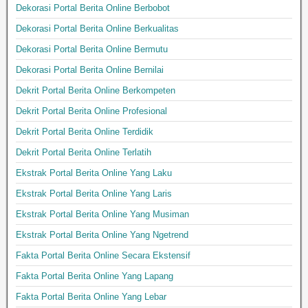
Dekorasi Portal Berita Online Berbobot
Dekorasi Portal Berita Online Berkualitas
Dekorasi Portal Berita Online Bermutu
Dekorasi Portal Berita Online Bernilai
Dekrit Portal Berita Online Berkompeten
Dekrit Portal Berita Online Profesional
Dekrit Portal Berita Online Terdidik
Dekrit Portal Berita Online Terlatih
Ekstrak Portal Berita Online Yang Laku
Ekstrak Portal Berita Online Yang Laris
Ekstrak Portal Berita Online Yang Musiman
Ekstrak Portal Berita Online Yang Ngetrend
Fakta Portal Berita Online Secara Ekstensif
Fakta Portal Berita Online Yang Lapang
Fakta Portal Berita Online Yang Lebar