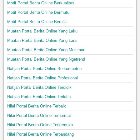
Motif Portal Berita Online Berkualitas
Motif Portal Berita Online Bermutu
Motif Portal Berita Online Bernilai
Muatan Portal Berita Online Yang Laku
Muatan Portal Berita Online Yang Laris
Muatan Portal Berita Online Yang Musiman
Muatan Portal Berita Online Yang Ngetrend
Natijah Portal Berita Online Berkompeten
Natijah Portal Berita Online Profesional
Natijah Portal Berita Online Terdidik
Natijah Portal Berita Online Terlatih
Nilai Portal Berita Online Terbaik
Nilai Portal Berita Online Terhormat
Nilai Portal Berita Online Terkemuka
Nilai Portal Berita Online Terpandang