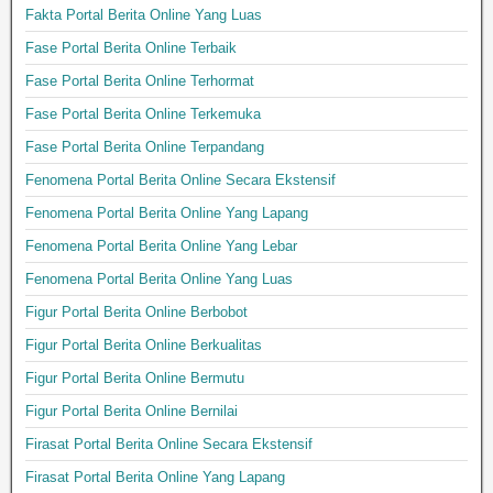
Fakta Portal Berita Online Yang Luas
Fase Portal Berita Online Terbaik
Fase Portal Berita Online Terhormat
Fase Portal Berita Online Terkemuka
Fase Portal Berita Online Terpandang
Fenomena Portal Berita Online Secara Ekstensif
Fenomena Portal Berita Online Yang Lapang
Fenomena Portal Berita Online Yang Lebar
Fenomena Portal Berita Online Yang Luas
Figur Portal Berita Online Berbobot
Figur Portal Berita Online Berkualitas
Figur Portal Berita Online Bermutu
Figur Portal Berita Online Bernilai
Firasat Portal Berita Online Secara Ekstensif
Firasat Portal Berita Online Yang Lapang