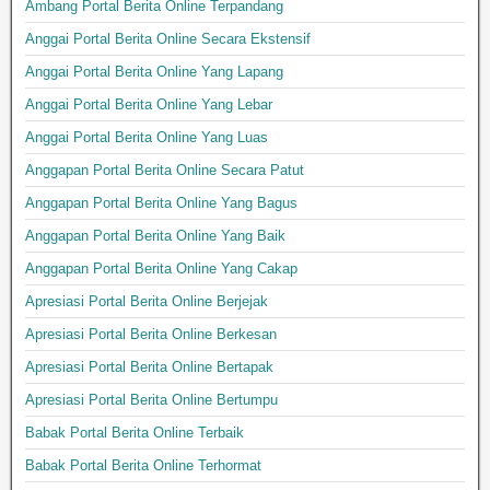
Ambang Portal Berita Online Terpandang
Anggai Portal Berita Online Secara Ekstensif
Anggai Portal Berita Online Yang Lapang
Anggai Portal Berita Online Yang Lebar
Anggai Portal Berita Online Yang Luas
Anggapan Portal Berita Online Secara Patut
Anggapan Portal Berita Online Yang Bagus
Anggapan Portal Berita Online Yang Baik
Anggapan Portal Berita Online Yang Cakap
Apresiasi Portal Berita Online Berjejak
Apresiasi Portal Berita Online Berkesan
Apresiasi Portal Berita Online Bertapak
Apresiasi Portal Berita Online Bertumpu
Babak Portal Berita Online Terbaik
Babak Portal Berita Online Terhormat