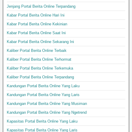
Jenjang Portal Berita Online Terpandang
Kabar Portal Berita Online Hari Ini
Kabar Portal Berita Online Kekinian
Kabar Portal Berita Online Saat Ini
Kabar Portal Berita Online Sekarang Ini
Kaliber Portal Berita Online Terbaik
Kaliber Portal Berita Online Terhormat
Kaliber Portal Berita Online Terkemuka
Kaliber Portal Berita Online Terpandang
Kandungan Portal Berita Online Yang Laku
Kandungan Portal Berita Online Yang Laris
Kandungan Portal Berita Online Yang Musiman
Kandungan Portal Berita Online Yang Ngetrend
Kapasitas Portal Berita Online Yang Laku
Kapasitas Portal Berita Online Yang Laris