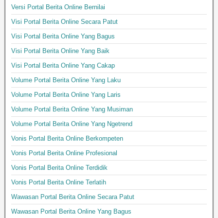
Versi Portal Berita Online Bernilai
Visi Portal Berita Online Secara Patut
Visi Portal Berita Online Yang Bagus
Visi Portal Berita Online Yang Baik
Visi Portal Berita Online Yang Cakap
Volume Portal Berita Online Yang Laku
Volume Portal Berita Online Yang Laris
Volume Portal Berita Online Yang Musiman
Volume Portal Berita Online Yang Ngetrend
Vonis Portal Berita Online Berkompeten
Vonis Portal Berita Online Profesional
Vonis Portal Berita Online Terdidik
Vonis Portal Berita Online Terlatih
Wawasan Portal Berita Online Secara Patut
Wawasan Portal Berita Online Yang Bagus