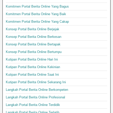
Komitmen Portal Berita Online Yang Bagus
Komitmen Portal Berita Online Yang Baik
Komitmen Portal Berita Online Yang Cakap
Konsep Portal Berita Online Berjejak
Konsep Portal Berita Online Berkesan
Konsep Portal Berita Online Bertapak
Konsep Portal Berita Online Bertumpu
Kutipan Portal Berita Online Hari Ini
Kutipan Portal Berita Online Kekinian
Kutipan Portal Berita Online Saat Ini
Kutipan Portal Berita Online Sekarang Ini
Langkah Portal Berita Online Berkompeten
Langkah Portal Berita Online Profesional
Langkah Portal Berita Online Terdidik
Langkah Portal Berita Online Terlatih