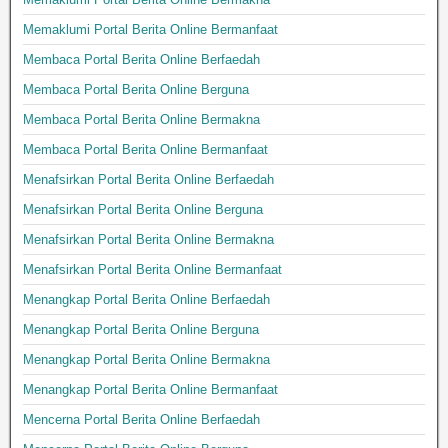
Memaklumi Portal Berita Online Bermanfaat
Membaca Portal Berita Online Berfaedah
Membaca Portal Berita Online Berguna
Membaca Portal Berita Online Bermakna
Membaca Portal Berita Online Bermanfaat
Menafsirkan Portal Berita Online Berfaedah
Menafsirkan Portal Berita Online Berguna
Menafsirkan Portal Berita Online Bermakna
Menafsirkan Portal Berita Online Bermanfaat
Menangkap Portal Berita Online Berfaedah
Menangkap Portal Berita Online Berguna
Menangkap Portal Berita Online Bermakna
Menangkap Portal Berita Online Bermanfaat
Mencerna Portal Berita Online Berfaedah