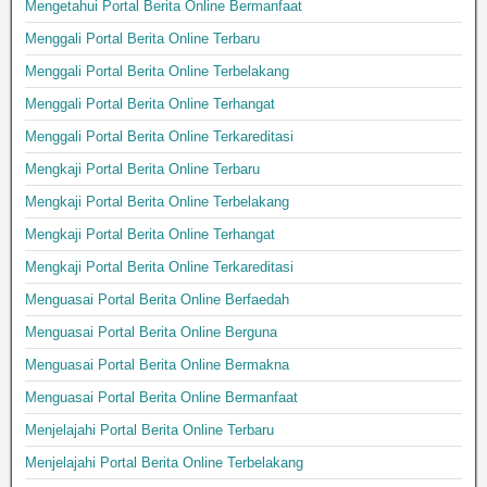
Mengetahui Portal Berita Online Bermanfaat
Menggali Portal Berita Online Terbaru
Menggali Portal Berita Online Terbelakang
Menggali Portal Berita Online Terhangat
Menggali Portal Berita Online Terkareditasi
Mengkaji Portal Berita Online Terbaru
Mengkaji Portal Berita Online Terbelakang
Mengkaji Portal Berita Online Terhangat
Mengkaji Portal Berita Online Terkareditasi
Menguasai Portal Berita Online Berfaedah
Menguasai Portal Berita Online Berguna
Menguasai Portal Berita Online Bermakna
Menguasai Portal Berita Online Bermanfaat
Menjelajahi Portal Berita Online Terbaru
Menjelajahi Portal Berita Online Terbelakang