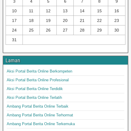
3
4
5
6
7
8
9
10
11
12
13
14
15
16
17
18
19
20
21
22
23
24
25
26
27
28
29
30
31
Laman
Aksi Portal Berita Online Berkompeten
Aksi Portal Berita Online Profesional
Aksi Portal Berita Online Terdidik
Aksi Portal Berita Online Terlatih
Ambang Portal Berita Online Terbaik
Ambang Portal Berita Online Terhormat
Ambang Portal Berita Online Terkemuka