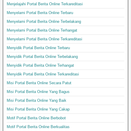
Menjelajahi Portal Berita Online Terkareditasi
Menyelami Portal Berita Online Terbaru
Menyelami Portal Berita Online Terbelakang
Menyelami Portal Berita Online Terhangat
Menyelami Portal Berita Online Terkareditasi
Menyidik Portal Berita Online Terbaru
Menyidik Portal Berita Online Terbelakang
Menyidik Portal Berita Online Terhangat
Menyidik Portal Berita Online Terkareditasi
Misi Portal Berita Online Secara Patut
Misi Portal Berita Online Yang Bagus
Misi Portal Berita Online Yang Baik
Misi Portal Berita Online Yang Cakap
Motif Portal Berita Online Berbobot
Motif Portal Berita Online Berkualitas