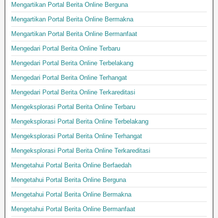
Mengartikan Portal Berita Online Berguna
Mengartikan Portal Berita Online Bermakna
Mengartikan Portal Berita Online Bermanfaat
Mengedari Portal Berita Online Terbaru
Mengedari Portal Berita Online Terbelakang
Mengedari Portal Berita Online Terhangat
Mengedari Portal Berita Online Terkareditasi
Mengeksplorasi Portal Berita Online Terbaru
Mengeksplorasi Portal Berita Online Terbelakang
Mengeksplorasi Portal Berita Online Terhangat
Mengeksplorasi Portal Berita Online Terkareditasi
Mengetahui Portal Berita Online Berfaedah
Mengetahui Portal Berita Online Berguna
Mengetahui Portal Berita Online Bermakna
Mengetahui Portal Berita Online Bermanfaat