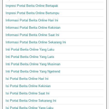
Impresi Portal Berita Online Bertapak
Impresi Portal Berita Online Bertumpu
Informasi Portal Berita Online Hari Ini
Informasi Portal Berita Online Kekinian
Informasi Portal Berita Online Saat Ini
Informasi Portal Berita Online Sekarang Ini
Inti Portal Berita Online Yang Laku
Inti Portal Berita Online Yang Laris
Inti Portal Berita Online Yang Musiman
Inti Portal Berita Online Yang Ngetrend
Isi Portal Berita Online Hari Ini
Isi Portal Berita Online Kekinian
Isi Portal Berita Online Saat Ini
Isi Portal Berita Online Sekarang Ini
Isi Portal Berita Online Yang Laku