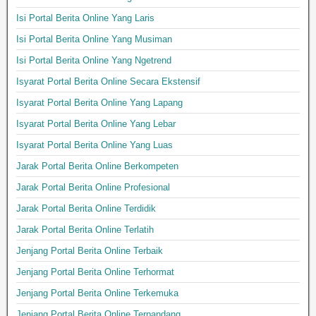
Isi Portal Berita Online Yang Laris
Isi Portal Berita Online Yang Musiman
Isi Portal Berita Online Yang Ngetrend
Isyarat Portal Berita Online Secara Ekstensif
Isyarat Portal Berita Online Yang Lapang
Isyarat Portal Berita Online Yang Lebar
Isyarat Portal Berita Online Yang Luas
Jarak Portal Berita Online Berkompeten
Jarak Portal Berita Online Profesional
Jarak Portal Berita Online Terdidik
Jarak Portal Berita Online Terlatih
Jenjang Portal Berita Online Terbaik
Jenjang Portal Berita Online Terhormat
Jenjang Portal Berita Online Terkemuka
Jenjang Portal Berita Online Terpandang