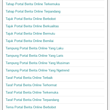
Tahap Portal Berita Online Terkemuka
Tahap Portal Berita Online Terpandang
Tajuk Portal Berita Online Berbobot
Tajuk Portal Berita Online Berkualitas
Tajuk Portal Berita Online Bermutu
Tajuk Portal Berita Online Bernilai
Tampung Portal Berita Online Yang Laku
Tampung Portal Berita Online Yang Laris
Tampung Portal Berita Online Yang Musiman
Tampung Portal Berita Online Yang Ngetrend
Taraf Portal Berita Online Terbaik
Taraf Portal Berita Online Terhormat
Taraf Portal Berita Online Terkemuka
Taraf Portal Berita Online Terpandang
Tema Portal Berita Online Berbobot