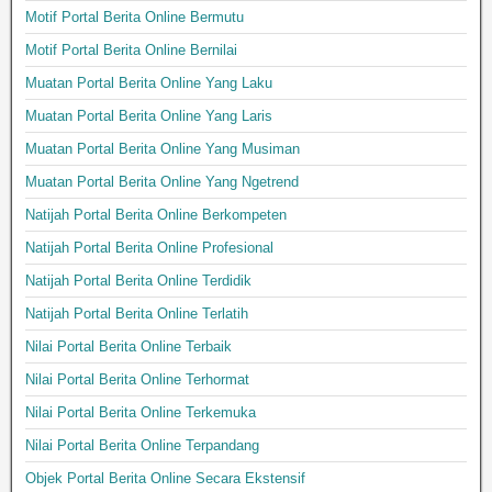
Motif Portal Berita Online Bermutu
Motif Portal Berita Online Bernilai
Muatan Portal Berita Online Yang Laku
Muatan Portal Berita Online Yang Laris
Muatan Portal Berita Online Yang Musiman
Muatan Portal Berita Online Yang Ngetrend
Natijah Portal Berita Online Berkompeten
Natijah Portal Berita Online Profesional
Natijah Portal Berita Online Terdidik
Natijah Portal Berita Online Terlatih
Nilai Portal Berita Online Terbaik
Nilai Portal Berita Online Terhormat
Nilai Portal Berita Online Terkemuka
Nilai Portal Berita Online Terpandang
Objek Portal Berita Online Secara Ekstensif