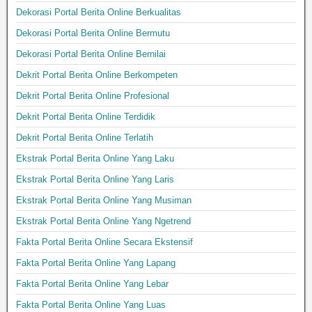
Dekorasi Portal Berita Online Berkualitas
Dekorasi Portal Berita Online Bermutu
Dekorasi Portal Berita Online Bernilai
Dekrit Portal Berita Online Berkompeten
Dekrit Portal Berita Online Profesional
Dekrit Portal Berita Online Terdidik
Dekrit Portal Berita Online Terlatih
Ekstrak Portal Berita Online Yang Laku
Ekstrak Portal Berita Online Yang Laris
Ekstrak Portal Berita Online Yang Musiman
Ekstrak Portal Berita Online Yang Ngetrend
Fakta Portal Berita Online Secara Ekstensif
Fakta Portal Berita Online Yang Lapang
Fakta Portal Berita Online Yang Lebar
Fakta Portal Berita Online Yang Luas