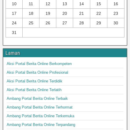
10
11
12
13
14
15
16
17
18
19
20
21
22
23
24
25
26
27
28
29
30
31
Laman
Aksi Portal Berita Online Berkompeten
Aksi Portal Berita Online Profesional
Aksi Portal Berita Online Terdidik
Aksi Portal Berita Online Terlatih
Ambang Portal Berita Online Terbaik
Ambang Portal Berita Online Terhormat
Ambang Portal Berita Online Terkemuka
Ambang Portal Berita Online Terpandang