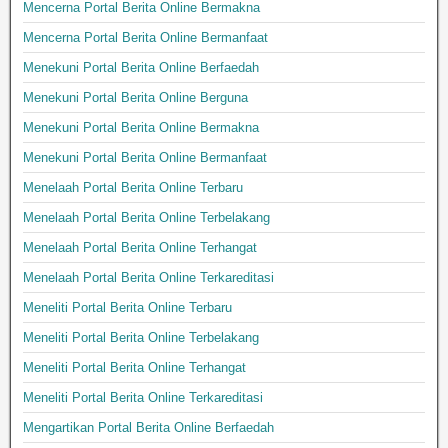
Mencerna Portal Berita Online Bermakna
Mencerna Portal Berita Online Bermanfaat
Menekuni Portal Berita Online Berfaedah
Menekuni Portal Berita Online Berguna
Menekuni Portal Berita Online Bermakna
Menekuni Portal Berita Online Bermanfaat
Menelaah Portal Berita Online Terbaru
Menelaah Portal Berita Online Terbelakang
Menelaah Portal Berita Online Terhangat
Menelaah Portal Berita Online Terkareditasi
Meneliti Portal Berita Online Terbaru
Meneliti Portal Berita Online Terbelakang
Meneliti Portal Berita Online Terhangat
Meneliti Portal Berita Online Terkareditasi
Mengartikan Portal Berita Online Berfaedah