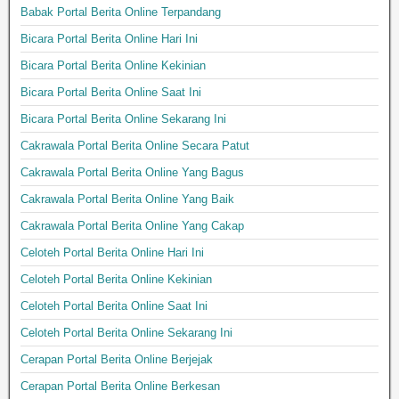
Babak Portal Berita Online Terpandang
Bicara Portal Berita Online Hari Ini
Bicara Portal Berita Online Kekinian
Bicara Portal Berita Online Saat Ini
Bicara Portal Berita Online Sekarang Ini
Cakrawala Portal Berita Online Secara Patut
Cakrawala Portal Berita Online Yang Bagus
Cakrawala Portal Berita Online Yang Baik
Cakrawala Portal Berita Online Yang Cakap
Celoteh Portal Berita Online Hari Ini
Celoteh Portal Berita Online Kekinian
Celoteh Portal Berita Online Saat Ini
Celoteh Portal Berita Online Sekarang Ini
Cerapan Portal Berita Online Berjejak
Cerapan Portal Berita Online Berkesan