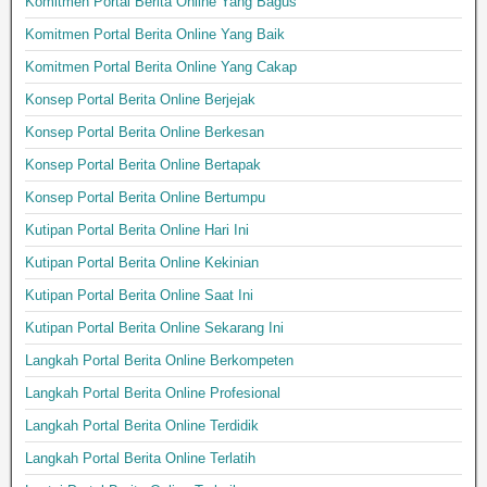
Komitmen Portal Berita Online Yang Bagus
Komitmen Portal Berita Online Yang Baik
Komitmen Portal Berita Online Yang Cakap
Konsep Portal Berita Online Berjejak
Konsep Portal Berita Online Berkesan
Konsep Portal Berita Online Bertapak
Konsep Portal Berita Online Bertumpu
Kutipan Portal Berita Online Hari Ini
Kutipan Portal Berita Online Kekinian
Kutipan Portal Berita Online Saat Ini
Kutipan Portal Berita Online Sekarang Ini
Langkah Portal Berita Online Berkompeten
Langkah Portal Berita Online Profesional
Langkah Portal Berita Online Terdidik
Langkah Portal Berita Online Terlatih