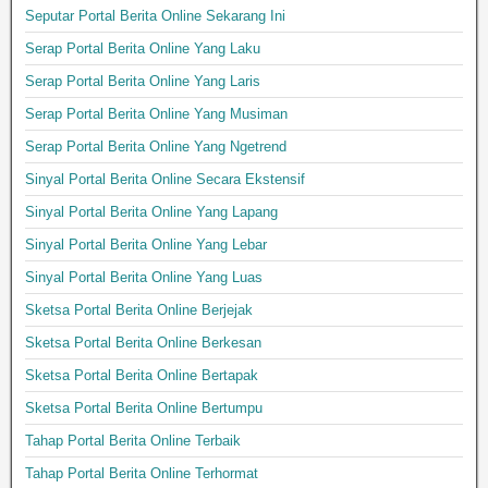
Seputar Portal Berita Online Sekarang Ini
Serap Portal Berita Online Yang Laku
Serap Portal Berita Online Yang Laris
Serap Portal Berita Online Yang Musiman
Serap Portal Berita Online Yang Ngetrend
Sinyal Portal Berita Online Secara Ekstensif
Sinyal Portal Berita Online Yang Lapang
Sinyal Portal Berita Online Yang Lebar
Sinyal Portal Berita Online Yang Luas
Sketsa Portal Berita Online Berjejak
Sketsa Portal Berita Online Berkesan
Sketsa Portal Berita Online Bertapak
Sketsa Portal Berita Online Bertumpu
Tahap Portal Berita Online Terbaik
Tahap Portal Berita Online Terhormat