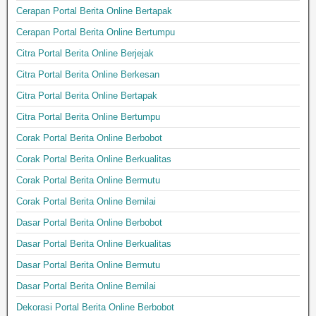
Cerapan Portal Berita Online Bertapak
Cerapan Portal Berita Online Bertumpu
Citra Portal Berita Online Berjejak
Citra Portal Berita Online Berkesan
Citra Portal Berita Online Bertapak
Citra Portal Berita Online Bertumpu
Corak Portal Berita Online Berbobot
Corak Portal Berita Online Berkualitas
Corak Portal Berita Online Bermutu
Corak Portal Berita Online Bernilai
Dasar Portal Berita Online Berbobot
Dasar Portal Berita Online Berkualitas
Dasar Portal Berita Online Bermutu
Dasar Portal Berita Online Bernilai
Dekorasi Portal Berita Online Berbobot