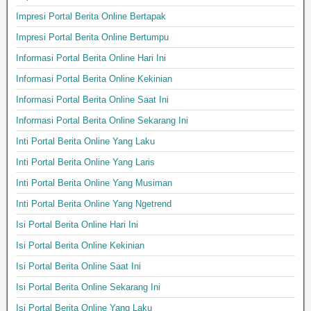
Impresi Portal Berita Online Bertapak
Impresi Portal Berita Online Bertumpu
Informasi Portal Berita Online Hari Ini
Informasi Portal Berita Online Kekinian
Informasi Portal Berita Online Saat Ini
Informasi Portal Berita Online Sekarang Ini
Inti Portal Berita Online Yang Laku
Inti Portal Berita Online Yang Laris
Inti Portal Berita Online Yang Musiman
Inti Portal Berita Online Yang Ngetrend
Isi Portal Berita Online Hari Ini
Isi Portal Berita Online Kekinian
Isi Portal Berita Online Saat Ini
Isi Portal Berita Online Sekarang Ini
Isi Portal Berita Online Yang Laku