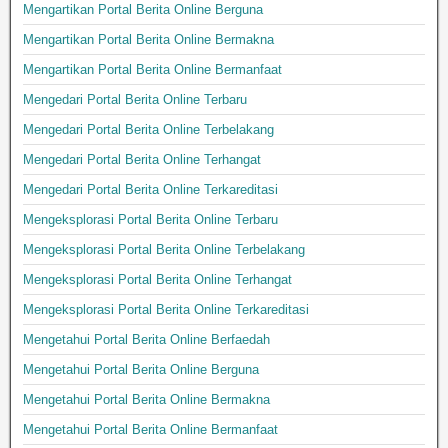
Mengartikan Portal Berita Online Berguna
Mengartikan Portal Berita Online Bermakna
Mengartikan Portal Berita Online Bermanfaat
Mengedari Portal Berita Online Terbaru
Mengedari Portal Berita Online Terbelakang
Mengedari Portal Berita Online Terhangat
Mengedari Portal Berita Online Terkareditasi
Mengeksplorasi Portal Berita Online Terbaru
Mengeksplorasi Portal Berita Online Terbelakang
Mengeksplorasi Portal Berita Online Terhangat
Mengeksplorasi Portal Berita Online Terkareditasi
Mengetahui Portal Berita Online Berfaedah
Mengetahui Portal Berita Online Berguna
Mengetahui Portal Berita Online Bermakna
Mengetahui Portal Berita Online Bermanfaat