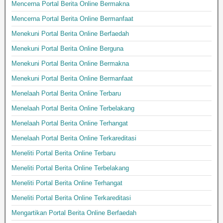
Mencerna Portal Berita Online Bermakna
Mencerna Portal Berita Online Bermanfaat
Menekuni Portal Berita Online Berfaedah
Menekuni Portal Berita Online Berguna
Menekuni Portal Berita Online Bermakna
Menekuni Portal Berita Online Bermanfaat
Menelaah Portal Berita Online Terbaru
Menelaah Portal Berita Online Terbelakang
Menelaah Portal Berita Online Terhangat
Menelaah Portal Berita Online Terkareditasi
Meneliti Portal Berita Online Terbaru
Meneliti Portal Berita Online Terbelakang
Meneliti Portal Berita Online Terhangat
Meneliti Portal Berita Online Terkareditasi
Mengartikan Portal Berita Online Berfaedah