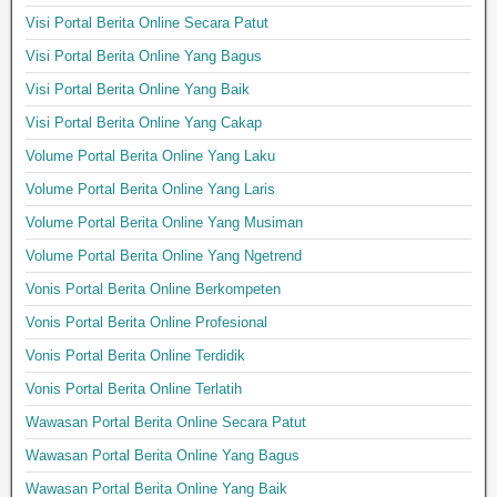
Visi Portal Berita Online Secara Patut
Visi Portal Berita Online Yang Bagus
Visi Portal Berita Online Yang Baik
Visi Portal Berita Online Yang Cakap
Volume Portal Berita Online Yang Laku
Volume Portal Berita Online Yang Laris
Volume Portal Berita Online Yang Musiman
Volume Portal Berita Online Yang Ngetrend
Vonis Portal Berita Online Berkompeten
Vonis Portal Berita Online Profesional
Vonis Portal Berita Online Terdidik
Vonis Portal Berita Online Terlatih
Wawasan Portal Berita Online Secara Patut
Wawasan Portal Berita Online Yang Bagus
Wawasan Portal Berita Online Yang Baik