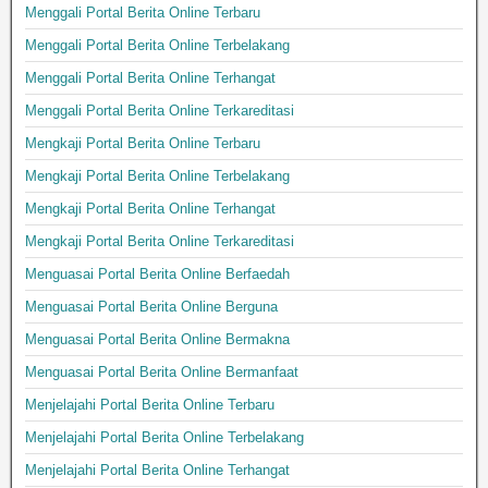
Menggali Portal Berita Online Terbaru
Menggali Portal Berita Online Terbelakang
Menggali Portal Berita Online Terhangat
Menggali Portal Berita Online Terkareditasi
Mengkaji Portal Berita Online Terbaru
Mengkaji Portal Berita Online Terbelakang
Mengkaji Portal Berita Online Terhangat
Mengkaji Portal Berita Online Terkareditasi
Menguasai Portal Berita Online Berfaedah
Menguasai Portal Berita Online Berguna
Menguasai Portal Berita Online Bermakna
Menguasai Portal Berita Online Bermanfaat
Menjelajahi Portal Berita Online Terbaru
Menjelajahi Portal Berita Online Terbelakang
Menjelajahi Portal Berita Online Terhangat