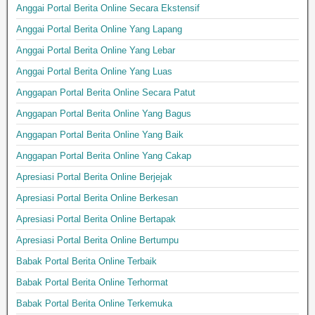
Anggai Portal Berita Online Secara Ekstensif
Anggai Portal Berita Online Yang Lapang
Anggai Portal Berita Online Yang Lebar
Anggai Portal Berita Online Yang Luas
Anggapan Portal Berita Online Secara Patut
Anggapan Portal Berita Online Yang Bagus
Anggapan Portal Berita Online Yang Baik
Anggapan Portal Berita Online Yang Cakap
Apresiasi Portal Berita Online Berjejak
Apresiasi Portal Berita Online Berkesan
Apresiasi Portal Berita Online Bertapak
Apresiasi Portal Berita Online Bertumpu
Babak Portal Berita Online Terbaik
Babak Portal Berita Online Terhormat
Babak Portal Berita Online Terkemuka