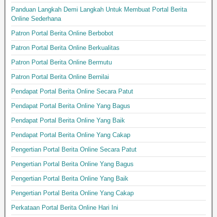
Panduan Langkah Demi Langkah Untuk Membuat Portal Berita
Online Sederhana
Patron Portal Berita Online Berbobot
Patron Portal Berita Online Berkualitas
Patron Portal Berita Online Bermutu
Patron Portal Berita Online Bernilai
Pendapat Portal Berita Online Secara Patut
Pendapat Portal Berita Online Yang Bagus
Pendapat Portal Berita Online Yang Baik
Pendapat Portal Berita Online Yang Cakap
Pengertian Portal Berita Online Secara Patut
Pengertian Portal Berita Online Yang Bagus
Pengertian Portal Berita Online Yang Baik
Pengertian Portal Berita Online Yang Cakap
Perkataan Portal Berita Online Hari Ini