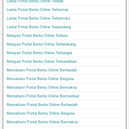
Lantai Portal Berita Online Terbaik
Lantai Portal Berita Online Terhormat
Lantai Portal Berita Online Terkemuka
Lantai Portal Berita Online Terpandang
Melayari Portal Berita Online Terbaru
Melayari Portal Berita Online Terbelakang
Melayari Portal Berita Online Terhangat
Melayari Portal Berita Online Terkareditasi
Memahami Portal Berita Online Berfaedah
Memahami Portal Berita Online Berguna
Memahami Portal Berita Online Bermakna
Memahami Portal Berita Online Bermanfaat
Memaklumi Portal Berita Online Berfaedah
Memaklumi Portal Berita Online Berguna
Memaklumi Portal Berita Online Bermakna