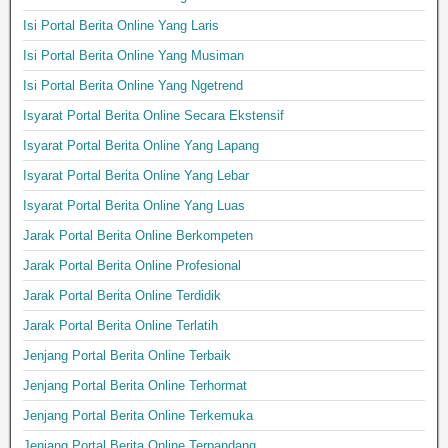
Isi Portal Berita Online Yang Laris
Isi Portal Berita Online Yang Musiman
Isi Portal Berita Online Yang Ngetrend
Isyarat Portal Berita Online Secara Ekstensif
Isyarat Portal Berita Online Yang Lapang
Isyarat Portal Berita Online Yang Lebar
Isyarat Portal Berita Online Yang Luas
Jarak Portal Berita Online Berkompeten
Jarak Portal Berita Online Profesional
Jarak Portal Berita Online Terdidik
Jarak Portal Berita Online Terlatih
Jenjang Portal Berita Online Terbaik
Jenjang Portal Berita Online Terhormat
Jenjang Portal Berita Online Terkemuka
Jenjang Portal Berita Online Terpandang