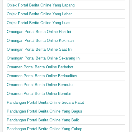
Objek Portal Berita Online Yang Lapang
Objek Portal Berita Online Yang Lebar
Objek Portal Berita Online Yang Luas
Omongan Portal Berita Online Hari Ini
Omongan Portal Berita Online Kekinian
Omongan Portal Berita Online Saat Ini
Omongan Portal Berita Online Sekarang Ini
Ornamen Portal Berita Online Berbobot
Ornamen Portal Berita Online Berkualitas
Ornamen Portal Berita Online Bermutu
Ornamen Portal Berita Online Bernilai
Pandangan Portal Berita Online Secara Patut
Pandangan Portal Berita Online Yang Bagus
Pandangan Portal Berita Online Yang Baik
Pandangan Portal Berita Online Yang Cakap