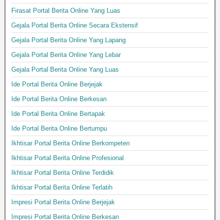
Firasat Portal Berita Online Yang Luas
Gejala Portal Berita Online Secara Ekstensif
Gejala Portal Berita Online Yang Lapang
Gejala Portal Berita Online Yang Lebar
Gejala Portal Berita Online Yang Luas
Ide Portal Berita Online Berjejak
Ide Portal Berita Online Berkesan
Ide Portal Berita Online Bertapak
Ide Portal Berita Online Bertumpu
Ikhtisar Portal Berita Online Berkompeten
Ikhtisar Portal Berita Online Profesional
Ikhtisar Portal Berita Online Terdidik
Ikhtisar Portal Berita Online Terlatih
Impresi Portal Berita Online Berjejak
Impresi Portal Berita Online Berkesan