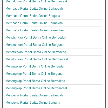
Memaklumi Portal Berita Online Bermanfaat
Membaca Portal Berita Online Berfaedah
Membaca Portal Berita Online Berguna
Membaca Portal Berita Online Bermakna
Membaca Portal Berita Online Bermanfaat
Menafsirkan Portal Berita Online Berfaedah
Menafsirkan Portal Berita Online Berguna
Menafsirkan Portal Berita Online Bermakna
Menafsirkan Portal Berita Online Bermanfaat
Menangkap Portal Berita Online Berfaedah
Menangkap Portal Berita Online Berguna
Menangkap Portal Berita Online Bermakna
Menangkap Portal Berita Online Bermanfaat
Mencerna Portal Berita Online Berfaedah
Mencerna Portal Berita Online Berguna