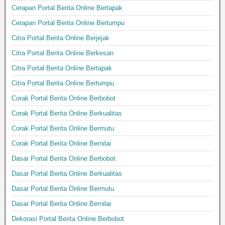
Cerapan Portal Berita Online Bertapak
Cerapan Portal Berita Online Bertumpu
Citra Portal Berita Online Berjejak
Citra Portal Berita Online Berkesan
Citra Portal Berita Online Bertapak
Citra Portal Berita Online Bertumpu
Corak Portal Berita Online Berbobot
Corak Portal Berita Online Berkualitas
Corak Portal Berita Online Bermutu
Corak Portal Berita Online Bernilai
Dasar Portal Berita Online Berbobot
Dasar Portal Berita Online Berkualitas
Dasar Portal Berita Online Bermutu
Dasar Portal Berita Online Bernilai
Dekorasi Portal Berita Online Berbobot