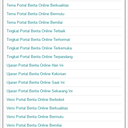
Tema Portal Berita Online Berkualitas
Tema Portal Berita Online Bermutu
Tema Portal Berita Online Bernilai
Tingkat Portal Berita Online Terbaik
Tingkat Portal Berita Online Terhormat
Tingkat Portal Berita Online Terkemuka
Tingkat Portal Berita Online Terpandang
Ujaran Portal Berita Online Hari Ini
Ujaran Portal Berita Online Kekinian
Ujaran Portal Berita Online Saat Ini
Ujaran Portal Berita Online Sekarang Ini
Versi Portal Berita Online Berbobot
Versi Portal Berita Online Berkualitas
Versi Portal Berita Online Bermutu
Versi Portal Berita Online Bernilai