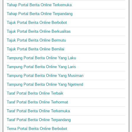
Tahap Portal Berita Online Terkemuka
Tahap Portal Berita Online Terpandang
Tajuk Portal Berita Online Berbobot
Tajuk Portal Berita Online Berkualitas
Tajuk Portal Berita Online Bermutu
Tajuk Portal Berita Online Bernilai
Tampung Portal Berita Online Yang Laku
Tampung Portal Berita Online Yang Laris
Tampung Portal Berita Online Yang Musiman
Tampung Portal Berita Online Yang Ngetrend
Taraf Portal Berita Online Terbaik
Taraf Portal Berita Online Terhormat
Taraf Portal Berita Online Terkemuka
Taraf Portal Berita Online Terpandang
Tema Portal Berita Online Berbobot