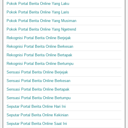
Pokok Portal Berita Online Yang Laku
Pokok Portal Berita Online Yang Laris
Pokok Portal Berita Online Yang Musiman
Pokok Portal Berita Online Yang Ngetrend
Rekognisi Portal Berita Online Berjejak
Rekognisi Portal Berita Online Berkesan
Rekognisi Portal Berita Online Bertapak
Rekognisi Portal Berita Online Bertumpu
Sensasi Portal Berita Online Berjejak
Sensasi Portal Berita Online Berkesan
Sensasi Portal Berita Online Bertapak
Sensasi Portal Berita Online Bertumpu
Seputar Portal Berita Online Hari Ini
Seputar Portal Berita Online Kekinian
Seputar Portal Berita Online Saat Ini