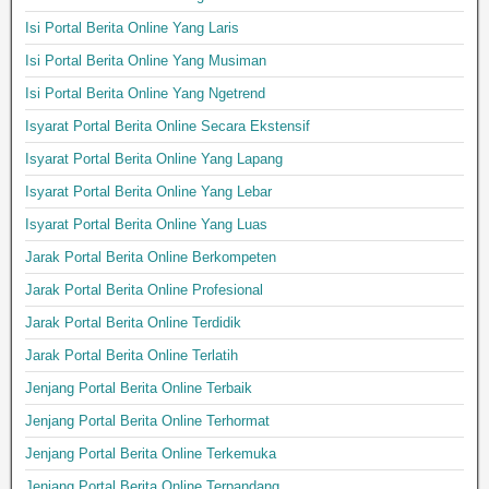
Isi Portal Berita Online Yang Laris
Isi Portal Berita Online Yang Musiman
Isi Portal Berita Online Yang Ngetrend
Isyarat Portal Berita Online Secara Ekstensif
Isyarat Portal Berita Online Yang Lapang
Isyarat Portal Berita Online Yang Lebar
Isyarat Portal Berita Online Yang Luas
Jarak Portal Berita Online Berkompeten
Jarak Portal Berita Online Profesional
Jarak Portal Berita Online Terdidik
Jarak Portal Berita Online Terlatih
Jenjang Portal Berita Online Terbaik
Jenjang Portal Berita Online Terhormat
Jenjang Portal Berita Online Terkemuka
Jenjang Portal Berita Online Terpandang