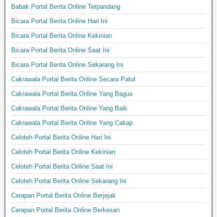
Babak Portal Berita Online Terpandang
Bicara Portal Berita Online Hari Ini
Bicara Portal Berita Online Kekinian
Bicara Portal Berita Online Saat Ini
Bicara Portal Berita Online Sekarang Ini
Cakrawala Portal Berita Online Secara Patut
Cakrawala Portal Berita Online Yang Bagus
Cakrawala Portal Berita Online Yang Baik
Cakrawala Portal Berita Online Yang Cakap
Celoteh Portal Berita Online Hari Ini
Celoteh Portal Berita Online Kekinian
Celoteh Portal Berita Online Saat Ini
Celoteh Portal Berita Online Sekarang Ini
Cerapan Portal Berita Online Berjejak
Cerapan Portal Berita Online Berkesan