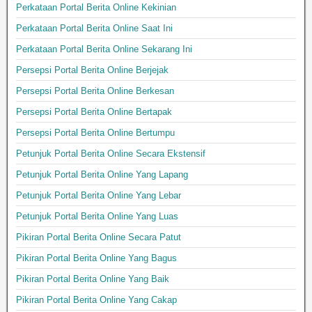
Perkataan Portal Berita Online Kekinian
Perkataan Portal Berita Online Saat Ini
Perkataan Portal Berita Online Sekarang Ini
Persepsi Portal Berita Online Berjejak
Persepsi Portal Berita Online Berkesan
Persepsi Portal Berita Online Bertapak
Persepsi Portal Berita Online Bertumpu
Petunjuk Portal Berita Online Secara Ekstensif
Petunjuk Portal Berita Online Yang Lapang
Petunjuk Portal Berita Online Yang Lebar
Petunjuk Portal Berita Online Yang Luas
Pikiran Portal Berita Online Secara Patut
Pikiran Portal Berita Online Yang Bagus
Pikiran Portal Berita Online Yang Baik
Pikiran Portal Berita Online Yang Cakap