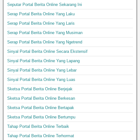
Seputar Portal Berita Online Sekarang Ini
Serap Portal Berita Online Yang Laku
Serap Portal Berita Online Yang Laris
Serap Portal Berita Online Yang Musiman
Serap Portal Berita Online Yang Ngetrend
Sinyal Portal Berita Online Secara Ekstensif
Sinyal Portal Berita Online Yang Lapang
Sinyal Portal Berita Online Yang Lebar
Sinyal Portal Berita Online Yang Luas
Sketsa Portal Berita Online Berjejak
Sketsa Portal Berita Online Berkesan
Sketsa Portal Berita Online Bertapak
Sketsa Portal Berita Online Bertumpu
Tahap Portal Berita Online Terbaik
Tahap Portal Berita Online Terhormat