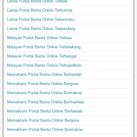
Lantai Portal Berita Online Terbaik
Lantai Portal Berita Online Terhormat
Lantai Portal Berita Online Terkemuka
Lantai Portal Berita Online Terpandang
Melayari Portal Berita Online Terbaru
Melayari Portal Berita Online Terbelakang
Melayari Portal Berita Online Terhangat
Melayari Portal Berita Online Terkareditasi
Memahami Portal Berita Online Berfaedah
Memahami Portal Berita Online Berguna
Memahami Portal Berita Online Bermakna
Memahami Portal Berita Online Bermanfaat
Memaklumi Portal Berita Online Berfaedah
Memaklumi Portal Berita Online Berguna
Memaklumi Portal Berita Online Bermakna