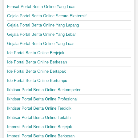
Firasat Portal Berita Online Yang Luas
Gejala Portal Berita Online Secara Ekstensif
Gejala Portal Berita Online Yang Lapang
Gejala Portal Berita Online Yang Lebar
Gejala Portal Berita Online Yang Luas
Ide Portal Berita Online Berjejak
Ide Portal Berita Online Berkesan
Ide Portal Berita Online Bertapak
Ide Portal Berita Online Bertumpu
Ikhtisar Portal Berita Online Berkompeten
Ikhtisar Portal Berita Online Profesional
Ikhtisar Portal Berita Online Terdidik
Ikhtisar Portal Berita Online Terlatih
Impresi Portal Berita Online Berjejak
Impresi Portal Berita Online Berkesan