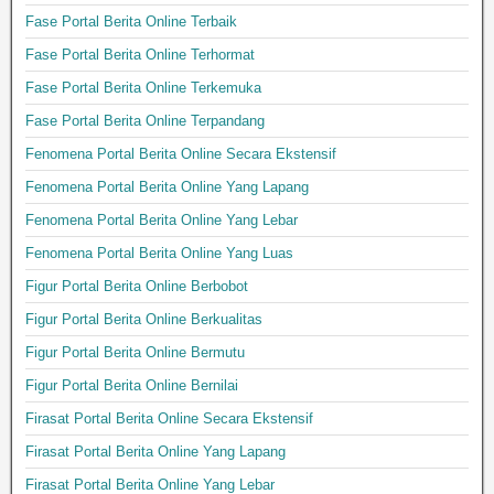
Fase Portal Berita Online Terbaik
Fase Portal Berita Online Terhormat
Fase Portal Berita Online Terkemuka
Fase Portal Berita Online Terpandang
Fenomena Portal Berita Online Secara Ekstensif
Fenomena Portal Berita Online Yang Lapang
Fenomena Portal Berita Online Yang Lebar
Fenomena Portal Berita Online Yang Luas
Figur Portal Berita Online Berbobot
Figur Portal Berita Online Berkualitas
Figur Portal Berita Online Bermutu
Figur Portal Berita Online Bernilai
Firasat Portal Berita Online Secara Ekstensif
Firasat Portal Berita Online Yang Lapang
Firasat Portal Berita Online Yang Lebar