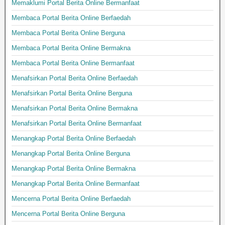
Memaklumi Portal Berita Online Bermanfaat
Membaca Portal Berita Online Berfaedah
Membaca Portal Berita Online Berguna
Membaca Portal Berita Online Bermakna
Membaca Portal Berita Online Bermanfaat
Menafsirkan Portal Berita Online Berfaedah
Menafsirkan Portal Berita Online Berguna
Menafsirkan Portal Berita Online Bermakna
Menafsirkan Portal Berita Online Bermanfaat
Menangkap Portal Berita Online Berfaedah
Menangkap Portal Berita Online Berguna
Menangkap Portal Berita Online Bermakna
Menangkap Portal Berita Online Bermanfaat
Mencerna Portal Berita Online Berfaedah
Mencerna Portal Berita Online Berguna