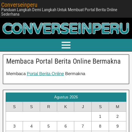
Converseinperu
Panduan Langkah Demi Langkah Untuk Membuat Portal Berita Online
Sederhana
Membaca Portal Berita Online Bermakna
Membaca
Portal Berita Online
Bermakna
Agustus 2026
S
S
R
K
J
S
M
1
2
3
4
5
6
7
8
9