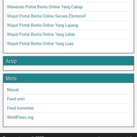
Wawasan Portal Berita Online Yang Cakap
Wujud Portal Berita Online Secara Ekstensif
Wujud Portal Berita Online Yang Lapang
Wujud Portal Berita Online Yang Lebar
Wujud Portal Berita Online Yang Luas
Arsip
Meta
Masuk
Feed entri
Feed komentar
WordPress.org