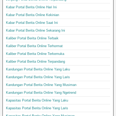
Kabar Portal Berita Online Hari Ini
Kabar Portal Berita Online Kekinian
Kabar Portal Berita Online Saat Ini
Kabar Portal Berita Online Sekarang Ini
Kaliber Portal Berita Online Terbaik
Kaliber Portal Berita Online Terhormat
Kaliber Portal Berita Online Terkemuka
Kaliber Portal Berita Online Terpandang
Kandungan Portal Berita Online Yang Laku
Kandungan Portal Berita Online Yang Laris
Kandungan Portal Berita Online Yang Musiman
Kandungan Portal Berita Online Yang Ngetrend
Kapasitas Portal Berita Online Yang Laku
Kapasitas Portal Berita Online Yang Laris
Kapasitas Portal Berita Online Yang Musiman