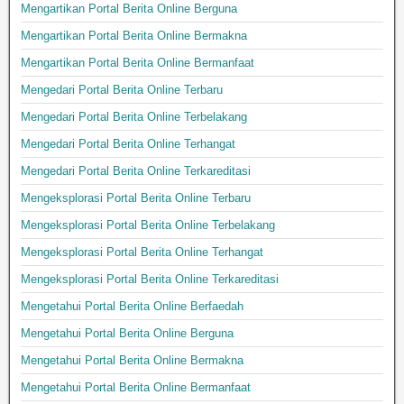
Mengartikan Portal Berita Online Berguna
Mengartikan Portal Berita Online Bermakna
Mengartikan Portal Berita Online Bermanfaat
Mengedari Portal Berita Online Terbaru
Mengedari Portal Berita Online Terbelakang
Mengedari Portal Berita Online Terhangat
Mengedari Portal Berita Online Terkareditasi
Mengeksplorasi Portal Berita Online Terbaru
Mengeksplorasi Portal Berita Online Terbelakang
Mengeksplorasi Portal Berita Online Terhangat
Mengeksplorasi Portal Berita Online Terkareditasi
Mengetahui Portal Berita Online Berfaedah
Mengetahui Portal Berita Online Berguna
Mengetahui Portal Berita Online Bermakna
Mengetahui Portal Berita Online Bermanfaat