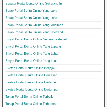
Seputar Portal Berita Online Sekarang Ini
Serap Portal Berita Online Yang Laku
Serap Portal Berita Online Yang Laris
Serap Portal Berita Online Yang Musiman
Serap Portal Berita Online Yang Ngetrend
Sinyal Portal Berita Online Secara Ekstensif
Sinyal Portal Berita Online Yang Lapang
Sinyal Portal Berita Online Yang Lebar
Sinyal Portal Berita Online Yang Luas
Sketsa Portal Berita Online Berjejak
Sketsa Portal Berita Online Berkesan
Sketsa Portal Berita Online Bertapak
Sketsa Portal Berita Online Bertumpu
Tahap Portal Berita Online Terbaik
Tahap Portal Berita Online Terhormat