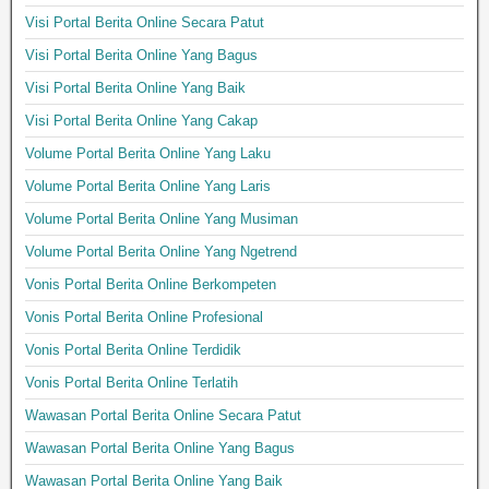
Visi Portal Berita Online Secara Patut
Visi Portal Berita Online Yang Bagus
Visi Portal Berita Online Yang Baik
Visi Portal Berita Online Yang Cakap
Volume Portal Berita Online Yang Laku
Volume Portal Berita Online Yang Laris
Volume Portal Berita Online Yang Musiman
Volume Portal Berita Online Yang Ngetrend
Vonis Portal Berita Online Berkompeten
Vonis Portal Berita Online Profesional
Vonis Portal Berita Online Terdidik
Vonis Portal Berita Online Terlatih
Wawasan Portal Berita Online Secara Patut
Wawasan Portal Berita Online Yang Bagus
Wawasan Portal Berita Online Yang Baik