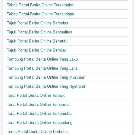
Tahap Portal Berita Online Terkemuka
Tahap Portal Berita Online Terpandang
Tajuk Portal Berita Online Berbobot
Tajuk Portal Berita Online Berkualitas
Tajuk Portal Berita Online Bermutu
Tajuk Portal Berita Online Bernilai
Tampung Portal Berita Online Yang Laku
Tampung Portal Berita Online Yang Laris
Tampung Portal Berita Online Yang Musiman
Tampung Portal Berita Online Yang Ngetrend
Taraf Portal Berita Online Terbaik
Taraf Portal Berita Online Terhormat
Taraf Portal Berita Online Terkemuka
Taraf Portal Berita Online Terpandang
Tema Portal Berita Online Berbobot