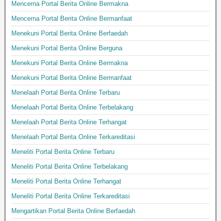
Mencerna Portal Berita Online Bermakna
Mencerna Portal Berita Online Bermanfaat
Menekuni Portal Berita Online Berfaedah
Menekuni Portal Berita Online Berguna
Menekuni Portal Berita Online Bermakna
Menekuni Portal Berita Online Bermanfaat
Menelaah Portal Berita Online Terbaru
Menelaah Portal Berita Online Terbelakang
Menelaah Portal Berita Online Terhangat
Menelaah Portal Berita Online Terkareditasi
Meneliti Portal Berita Online Terbaru
Meneliti Portal Berita Online Terbelakang
Meneliti Portal Berita Online Terhangat
Meneliti Portal Berita Online Terkareditasi
Mengartikan Portal Berita Online Berfaedah