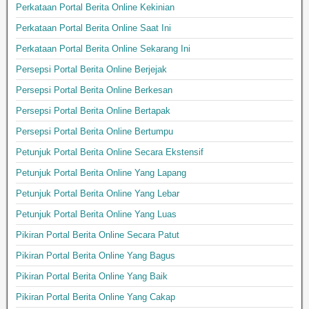
Perkataan Portal Berita Online Kekinian
Perkataan Portal Berita Online Saat Ini
Perkataan Portal Berita Online Sekarang Ini
Persepsi Portal Berita Online Berjejak
Persepsi Portal Berita Online Berkesan
Persepsi Portal Berita Online Bertapak
Persepsi Portal Berita Online Bertumpu
Petunjuk Portal Berita Online Secara Ekstensif
Petunjuk Portal Berita Online Yang Lapang
Petunjuk Portal Berita Online Yang Lebar
Petunjuk Portal Berita Online Yang Luas
Pikiran Portal Berita Online Secara Patut
Pikiran Portal Berita Online Yang Bagus
Pikiran Portal Berita Online Yang Baik
Pikiran Portal Berita Online Yang Cakap