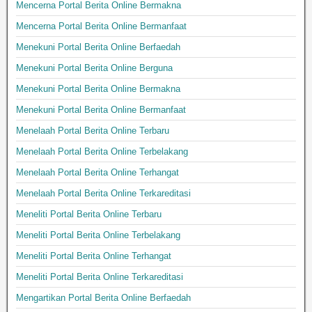
Mencerna Portal Berita Online Bermakna
Mencerna Portal Berita Online Bermanfaat
Menekuni Portal Berita Online Berfaedah
Menekuni Portal Berita Online Berguna
Menekuni Portal Berita Online Bermakna
Menekuni Portal Berita Online Bermanfaat
Menelaah Portal Berita Online Terbaru
Menelaah Portal Berita Online Terbelakang
Menelaah Portal Berita Online Terhangat
Menelaah Portal Berita Online Terkareditasi
Meneliti Portal Berita Online Terbaru
Meneliti Portal Berita Online Terbelakang
Meneliti Portal Berita Online Terhangat
Meneliti Portal Berita Online Terkareditasi
Mengartikan Portal Berita Online Berfaedah