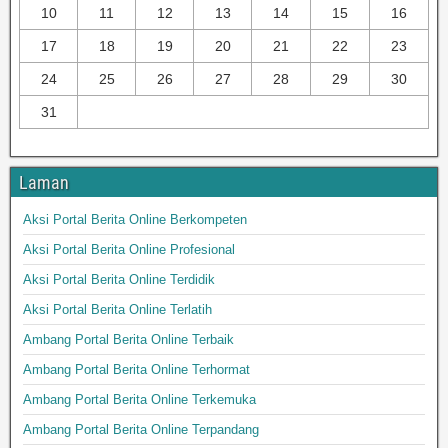
10
11
12
13
14
15
16
17
18
19
20
21
22
23
24
25
26
27
28
29
30
31
Laman
Aksi Portal Berita Online Berkompeten
Aksi Portal Berita Online Profesional
Aksi Portal Berita Online Terdidik
Aksi Portal Berita Online Terlatih
Ambang Portal Berita Online Terbaik
Ambang Portal Berita Online Terhormat
Ambang Portal Berita Online Terkemuka
Ambang Portal Berita Online Terpandang