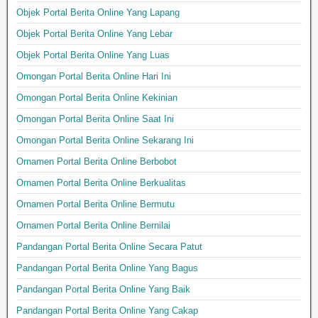
Objek Portal Berita Online Yang Lapang
Objek Portal Berita Online Yang Lebar
Objek Portal Berita Online Yang Luas
Omongan Portal Berita Online Hari Ini
Omongan Portal Berita Online Kekinian
Omongan Portal Berita Online Saat Ini
Omongan Portal Berita Online Sekarang Ini
Ornamen Portal Berita Online Berbobot
Ornamen Portal Berita Online Berkualitas
Ornamen Portal Berita Online Bermutu
Ornamen Portal Berita Online Bernilai
Pandangan Portal Berita Online Secara Patut
Pandangan Portal Berita Online Yang Bagus
Pandangan Portal Berita Online Yang Baik
Pandangan Portal Berita Online Yang Cakap