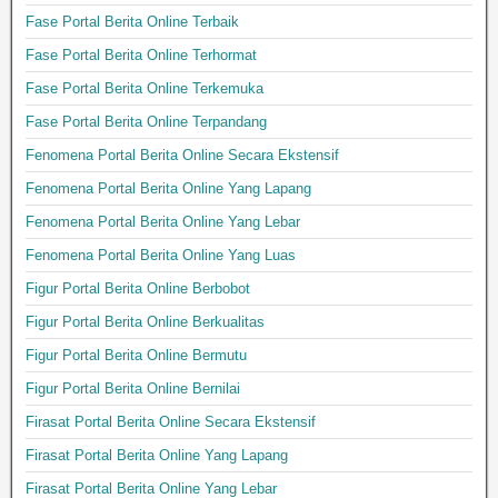
Fase Portal Berita Online Terbaik
Fase Portal Berita Online Terhormat
Fase Portal Berita Online Terkemuka
Fase Portal Berita Online Terpandang
Fenomena Portal Berita Online Secara Ekstensif
Fenomena Portal Berita Online Yang Lapang
Fenomena Portal Berita Online Yang Lebar
Fenomena Portal Berita Online Yang Luas
Figur Portal Berita Online Berbobot
Figur Portal Berita Online Berkualitas
Figur Portal Berita Online Bermutu
Figur Portal Berita Online Bernilai
Firasat Portal Berita Online Secara Ekstensif
Firasat Portal Berita Online Yang Lapang
Firasat Portal Berita Online Yang Lebar