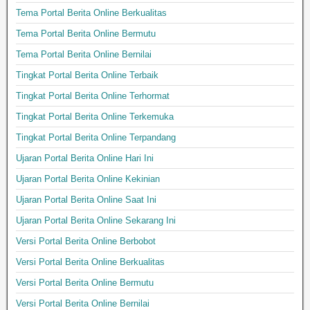
Tema Portal Berita Online Berkualitas
Tema Portal Berita Online Bermutu
Tema Portal Berita Online Bernilai
Tingkat Portal Berita Online Terbaik
Tingkat Portal Berita Online Terhormat
Tingkat Portal Berita Online Terkemuka
Tingkat Portal Berita Online Terpandang
Ujaran Portal Berita Online Hari Ini
Ujaran Portal Berita Online Kekinian
Ujaran Portal Berita Online Saat Ini
Ujaran Portal Berita Online Sekarang Ini
Versi Portal Berita Online Berbobot
Versi Portal Berita Online Berkualitas
Versi Portal Berita Online Bermutu
Versi Portal Berita Online Bernilai