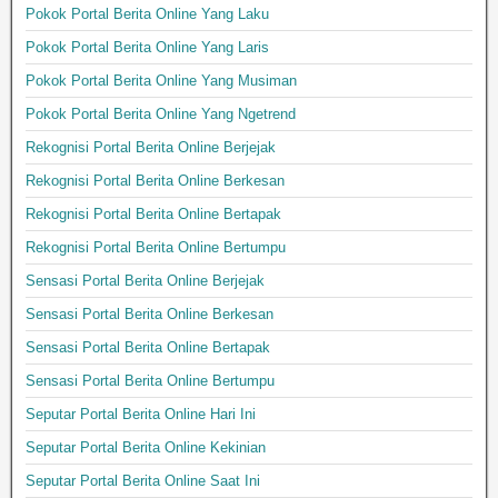
Pokok Portal Berita Online Yang Laku
Pokok Portal Berita Online Yang Laris
Pokok Portal Berita Online Yang Musiman
Pokok Portal Berita Online Yang Ngetrend
Rekognisi Portal Berita Online Berjejak
Rekognisi Portal Berita Online Berkesan
Rekognisi Portal Berita Online Bertapak
Rekognisi Portal Berita Online Bertumpu
Sensasi Portal Berita Online Berjejak
Sensasi Portal Berita Online Berkesan
Sensasi Portal Berita Online Bertapak
Sensasi Portal Berita Online Bertumpu
Seputar Portal Berita Online Hari Ini
Seputar Portal Berita Online Kekinian
Seputar Portal Berita Online Saat Ini