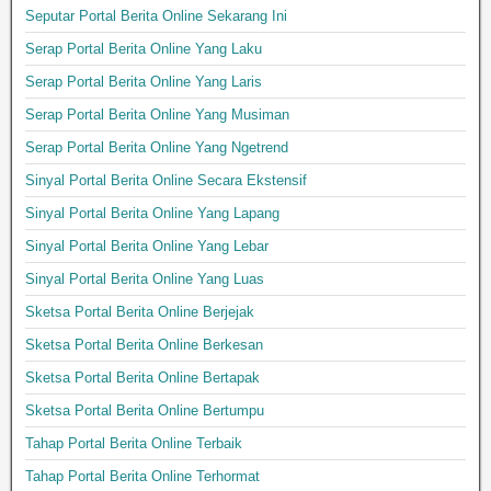
Seputar Portal Berita Online Sekarang Ini
Serap Portal Berita Online Yang Laku
Serap Portal Berita Online Yang Laris
Serap Portal Berita Online Yang Musiman
Serap Portal Berita Online Yang Ngetrend
Sinyal Portal Berita Online Secara Ekstensif
Sinyal Portal Berita Online Yang Lapang
Sinyal Portal Berita Online Yang Lebar
Sinyal Portal Berita Online Yang Luas
Sketsa Portal Berita Online Berjejak
Sketsa Portal Berita Online Berkesan
Sketsa Portal Berita Online Bertapak
Sketsa Portal Berita Online Bertumpu
Tahap Portal Berita Online Terbaik
Tahap Portal Berita Online Terhormat