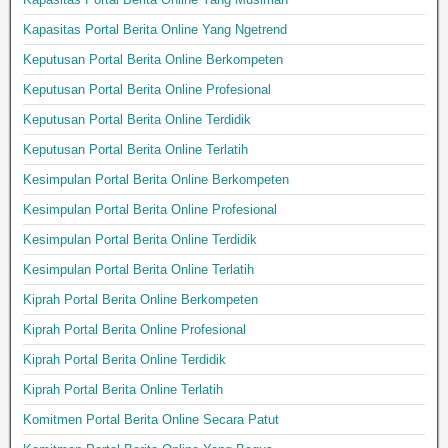
Kapasitas Portal Berita Online Yang Ngetrend
Keputusan Portal Berita Online Berkompeten
Keputusan Portal Berita Online Profesional
Keputusan Portal Berita Online Terdidik
Keputusan Portal Berita Online Terlatih
Kesimpulan Portal Berita Online Berkompeten
Kesimpulan Portal Berita Online Profesional
Kesimpulan Portal Berita Online Terdidik
Kesimpulan Portal Berita Online Terlatih
Kiprah Portal Berita Online Berkompeten
Kiprah Portal Berita Online Profesional
Kiprah Portal Berita Online Terdidik
Kiprah Portal Berita Online Terlatih
Komitmen Portal Berita Online Secara Patut