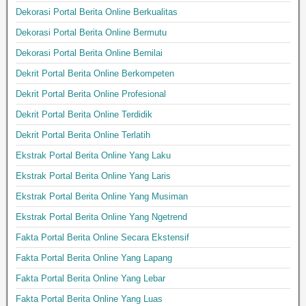
Dekorasi Portal Berita Online Berkualitas
Dekorasi Portal Berita Online Bermutu
Dekorasi Portal Berita Online Bernilai
Dekrit Portal Berita Online Berkompeten
Dekrit Portal Berita Online Profesional
Dekrit Portal Berita Online Terdidik
Dekrit Portal Berita Online Terlatih
Ekstrak Portal Berita Online Yang Laku
Ekstrak Portal Berita Online Yang Laris
Ekstrak Portal Berita Online Yang Musiman
Ekstrak Portal Berita Online Yang Ngetrend
Fakta Portal Berita Online Secara Ekstensif
Fakta Portal Berita Online Yang Lapang
Fakta Portal Berita Online Yang Lebar
Fakta Portal Berita Online Yang Luas