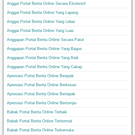
Anggai Portal Berita Online Secara Ekstensif
Anggai Portal Berita Online Yang Lapang
Anggai Portal Berita Online Yang Lebar
Anggai Portal Berita Online Yang Luas
Anggapan Portal Berita Online Secara Patut
Anggapan Portal Berita Online Yang Bagus
Anggapan Portal Berita Online Yang Baik
Anggapan Portal Berita Online Yang Cakap
Apresiasi Portal Berita Online Berjejak
Apresiasi Portal Berita Online Berkesan
Apresiasi Portal Berita Online Bertapak
Apresiasi Portal Berita Online Bertumpu
Babak Portal Berita Online Terbaik
Babak Portal Berita Online Terhormat
Babak Portal Berita Online Terkemuka