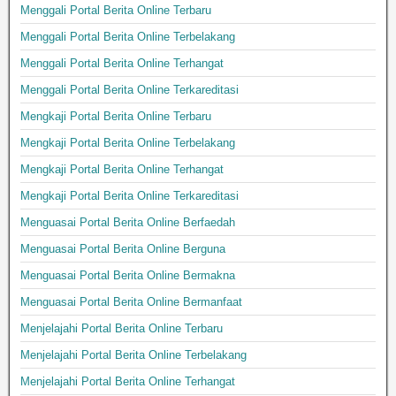
Menggali Portal Berita Online Terbaru
Menggali Portal Berita Online Terbelakang
Menggali Portal Berita Online Terhangat
Menggali Portal Berita Online Terkareditasi
Mengkaji Portal Berita Online Terbaru
Mengkaji Portal Berita Online Terbelakang
Mengkaji Portal Berita Online Terhangat
Mengkaji Portal Berita Online Terkareditasi
Menguasai Portal Berita Online Berfaedah
Menguasai Portal Berita Online Berguna
Menguasai Portal Berita Online Bermakna
Menguasai Portal Berita Online Bermanfaat
Menjelajahi Portal Berita Online Terbaru
Menjelajahi Portal Berita Online Terbelakang
Menjelajahi Portal Berita Online Terhangat