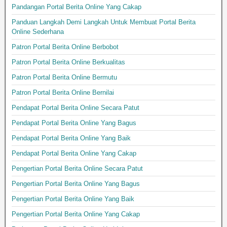
Pandangan Portal Berita Online Yang Cakap
Panduan Langkah Demi Langkah Untuk Membuat Portal Berita
Online Sederhana
Patron Portal Berita Online Berbobot
Patron Portal Berita Online Berkualitas
Patron Portal Berita Online Bermutu
Patron Portal Berita Online Bernilai
Pendapat Portal Berita Online Secara Patut
Pendapat Portal Berita Online Yang Bagus
Pendapat Portal Berita Online Yang Baik
Pendapat Portal Berita Online Yang Cakap
Pengertian Portal Berita Online Secara Patut
Pengertian Portal Berita Online Yang Bagus
Pengertian Portal Berita Online Yang Baik
Pengertian Portal Berita Online Yang Cakap