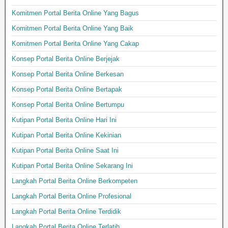
Komitmen Portal Berita Online Yang Bagus
Komitmen Portal Berita Online Yang Baik
Komitmen Portal Berita Online Yang Cakap
Konsep Portal Berita Online Berjejak
Konsep Portal Berita Online Berkesan
Konsep Portal Berita Online Bertapak
Konsep Portal Berita Online Bertumpu
Kutipan Portal Berita Online Hari Ini
Kutipan Portal Berita Online Kekinian
Kutipan Portal Berita Online Saat Ini
Kutipan Portal Berita Online Sekarang Ini
Langkah Portal Berita Online Berkompeten
Langkah Portal Berita Online Profesional
Langkah Portal Berita Online Terdidik
Langkah Portal Berita Online Terlatih