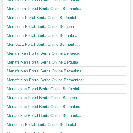
Memaklumi Portal Berita Online Bermanfaat
Membaca Portal Berita Online Berfaedah
Membaca Portal Berita Online Berguna
Membaca Portal Berita Online Bermakna
Membaca Portal Berita Online Bermanfaat
Menafsirkan Portal Berita Online Berfaedah
Menafsirkan Portal Berita Online Berguna
Menafsirkan Portal Berita Online Bermakna
Menafsirkan Portal Berita Online Bermanfaat
Menangkap Portal Berita Online Berfaedah
Menangkap Portal Berita Online Berguna
Menangkap Portal Berita Online Bermakna
Menangkap Portal Berita Online Bermanfaat
Mencerna Portal Berita Online Berfaedah