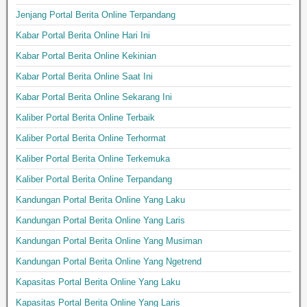
Jenjang Portal Berita Online Terpandang
Kabar Portal Berita Online Hari Ini
Kabar Portal Berita Online Kekinian
Kabar Portal Berita Online Saat Ini
Kabar Portal Berita Online Sekarang Ini
Kaliber Portal Berita Online Terbaik
Kaliber Portal Berita Online Terhormat
Kaliber Portal Berita Online Terkemuka
Kaliber Portal Berita Online Terpandang
Kandungan Portal Berita Online Yang Laku
Kandungan Portal Berita Online Yang Laris
Kandungan Portal Berita Online Yang Musiman
Kandungan Portal Berita Online Yang Ngetrend
Kapasitas Portal Berita Online Yang Laku
Kapasitas Portal Berita Online Yang Laris