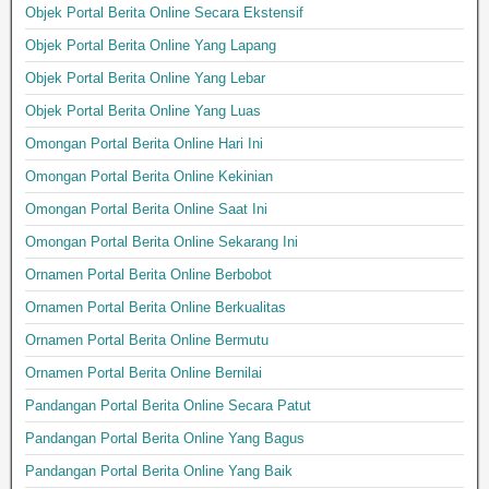
Objek Portal Berita Online Secara Ekstensif
Objek Portal Berita Online Yang Lapang
Objek Portal Berita Online Yang Lebar
Objek Portal Berita Online Yang Luas
Omongan Portal Berita Online Hari Ini
Omongan Portal Berita Online Kekinian
Omongan Portal Berita Online Saat Ini
Omongan Portal Berita Online Sekarang Ini
Ornamen Portal Berita Online Berbobot
Ornamen Portal Berita Online Berkualitas
Ornamen Portal Berita Online Bermutu
Ornamen Portal Berita Online Bernilai
Pandangan Portal Berita Online Secara Patut
Pandangan Portal Berita Online Yang Bagus
Pandangan Portal Berita Online Yang Baik