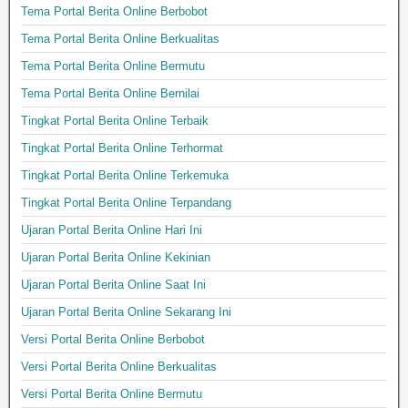
Tema Portal Berita Online Berbobot
Tema Portal Berita Online Berkualitas
Tema Portal Berita Online Bermutu
Tema Portal Berita Online Bernilai
Tingkat Portal Berita Online Terbaik
Tingkat Portal Berita Online Terhormat
Tingkat Portal Berita Online Terkemuka
Tingkat Portal Berita Online Terpandang
Ujaran Portal Berita Online Hari Ini
Ujaran Portal Berita Online Kekinian
Ujaran Portal Berita Online Saat Ini
Ujaran Portal Berita Online Sekarang Ini
Versi Portal Berita Online Berbobot
Versi Portal Berita Online Berkualitas
Versi Portal Berita Online Bermutu