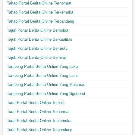
Tahap Portal Berita Online Terhormat
Tahap Portal Berita Online Terkemuka
Tahap Portal Berita Online Terpandang
Tajuk Portal Berita Online Berbobot
Tajuk Portal Berita Online Berkualitas
Tajuk Portal Berita Online Bermutu
Tajuk Portal Berita Online Bernilai
Tampung Portal Berita Online Yang Laku
Tampung Portal Berita Online Yang Laris
Tampung Portal Berita Online Yang Musiman
Tampung Portal Berita Online Yang Ngetrend
Taraf Portal Berita Online Terbaik
Taraf Portal Berita Online Terhormat
Taraf Portal Berita Online Terkemuka
Taraf Portal Berita Online Terpandang