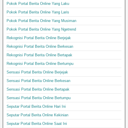
Pokok Portal Berita Online Yang Laku
Pokok Portal Berita Online Yang Laris
Pokok Portal Berita Online Yang Musiman
Pokok Portal Berita Online Yang Ngetrend
Rekognisi Portal Berita Online Berjejak
Rekognisi Portal Berita Online Berkesan
Rekognisi Portal Berita Online Bertapak
Rekognisi Portal Berita Online Bertumpu
Sensasi Portal Berita Online Berjejak
Sensasi Portal Berita Online Berkesan
Sensasi Portal Berita Online Bertapak
Sensasi Portal Berita Online Bertumpu
Seputar Portal Berita Online Hari Ini
Seputar Portal Berita Online Kekinian
Seputar Portal Berita Online Saat Ini