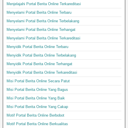
Menjelajahi Portal Berita Online Terkareditasi
Menyelami Portal Berita Online Terbaru
Menyelami Portal Berita Online Terbelakang
Menyelami Portal Berita Online Terhangat
Menyelami Portal Berita Online Terkareditasi
Menyidik Portal Berita Online Terbaru
Menyidik Portal Berita Online Terbelakang
Menyidik Portal Berita Online Terhangat
Menyidik Portal Berita Online Terkareditasi
Misi Portal Berita Online Secara Patut
Misi Portal Berita Online Yang Bagus
Misi Portal Berita Online Yang Baik
Misi Portal Berita Online Yang Cakap
Motif Portal Berita Online Berbobot
Motif Portal Berita Online Berkualitas