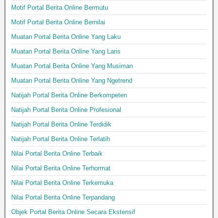
Motif Portal Berita Online Bermutu
Motif Portal Berita Online Bernilai
Muatan Portal Berita Online Yang Laku
Muatan Portal Berita Online Yang Laris
Muatan Portal Berita Online Yang Musiman
Muatan Portal Berita Online Yang Ngetrend
Natijah Portal Berita Online Berkompeten
Natijah Portal Berita Online Profesional
Natijah Portal Berita Online Terdidik
Natijah Portal Berita Online Terlatih
Nilai Portal Berita Online Terbaik
Nilai Portal Berita Online Terhormat
Nilai Portal Berita Online Terkemuka
Nilai Portal Berita Online Terpandang
Objek Portal Berita Online Secara Ekstensif