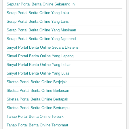
Seputar Portal Berita Online Sekarang Ini
Serap Portal Berita Online Yang Laku
Serap Portal Berita Online Yang Laris
Serap Portal Berita Online Yang Musiman
Serap Portal Berita Online Yang Ngetrend
Sinyal Portal Berita Online Secara Ekstensif
Sinyal Portal Berita Online Yang Lapang
Sinyal Portal Berita Online Yang Lebar
Sinyal Portal Berita Online Yang Luas
Sketsa Portal Berita Online Berjejak
Sketsa Portal Berita Online Berkesan
Sketsa Portal Berita Online Bertapak
Sketsa Portal Berita Online Bertumpu
Tahap Portal Berita Online Terbaik
Tahap Portal Berita Online Terhormat