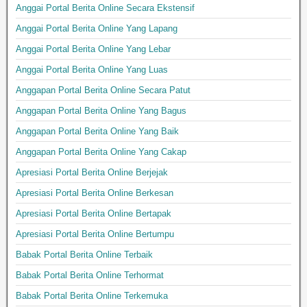
Anggai Portal Berita Online Secara Ekstensif
Anggai Portal Berita Online Yang Lapang
Anggai Portal Berita Online Yang Lebar
Anggai Portal Berita Online Yang Luas
Anggapan Portal Berita Online Secara Patut
Anggapan Portal Berita Online Yang Bagus
Anggapan Portal Berita Online Yang Baik
Anggapan Portal Berita Online Yang Cakap
Apresiasi Portal Berita Online Berjejak
Apresiasi Portal Berita Online Berkesan
Apresiasi Portal Berita Online Bertapak
Apresiasi Portal Berita Online Bertumpu
Babak Portal Berita Online Terbaik
Babak Portal Berita Online Terhormat
Babak Portal Berita Online Terkemuka