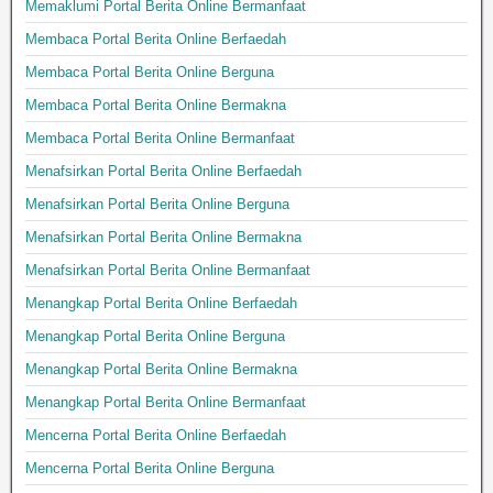
Memaklumi Portal Berita Online Bermanfaat
Membaca Portal Berita Online Berfaedah
Membaca Portal Berita Online Berguna
Membaca Portal Berita Online Bermakna
Membaca Portal Berita Online Bermanfaat
Menafsirkan Portal Berita Online Berfaedah
Menafsirkan Portal Berita Online Berguna
Menafsirkan Portal Berita Online Bermakna
Menafsirkan Portal Berita Online Bermanfaat
Menangkap Portal Berita Online Berfaedah
Menangkap Portal Berita Online Berguna
Menangkap Portal Berita Online Bermakna
Menangkap Portal Berita Online Bermanfaat
Mencerna Portal Berita Online Berfaedah
Mencerna Portal Berita Online Berguna