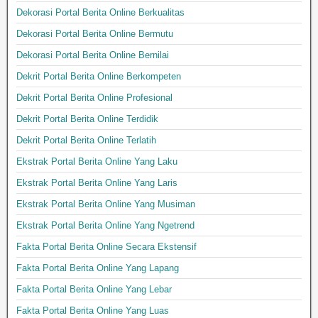
Dekorasi Portal Berita Online Berkualitas
Dekorasi Portal Berita Online Bermutu
Dekorasi Portal Berita Online Bernilai
Dekrit Portal Berita Online Berkompeten
Dekrit Portal Berita Online Profesional
Dekrit Portal Berita Online Terdidik
Dekrit Portal Berita Online Terlatih
Ekstrak Portal Berita Online Yang Laku
Ekstrak Portal Berita Online Yang Laris
Ekstrak Portal Berita Online Yang Musiman
Ekstrak Portal Berita Online Yang Ngetrend
Fakta Portal Berita Online Secara Ekstensif
Fakta Portal Berita Online Yang Lapang
Fakta Portal Berita Online Yang Lebar
Fakta Portal Berita Online Yang Luas