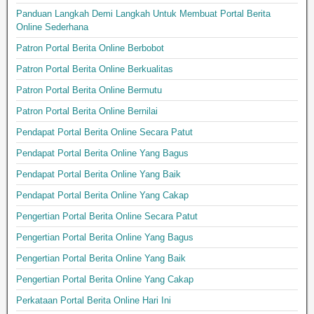
Panduan Langkah Demi Langkah Untuk Membuat Portal Berita
Online Sederhana
Patron Portal Berita Online Berbobot
Patron Portal Berita Online Berkualitas
Patron Portal Berita Online Bermutu
Patron Portal Berita Online Bernilai
Pendapat Portal Berita Online Secara Patut
Pendapat Portal Berita Online Yang Bagus
Pendapat Portal Berita Online Yang Baik
Pendapat Portal Berita Online Yang Cakap
Pengertian Portal Berita Online Secara Patut
Pengertian Portal Berita Online Yang Bagus
Pengertian Portal Berita Online Yang Baik
Pengertian Portal Berita Online Yang Cakap
Perkataan Portal Berita Online Hari Ini