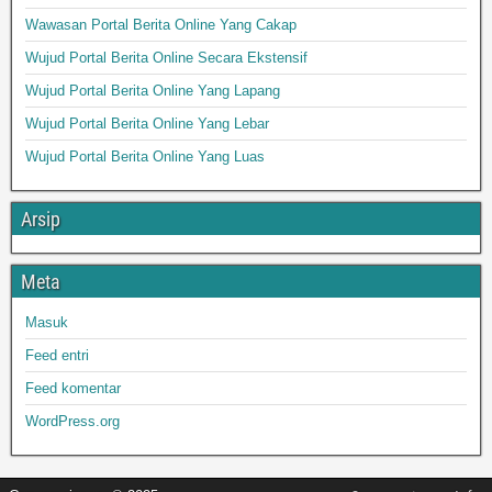
Wawasan Portal Berita Online Yang Cakap
Wujud Portal Berita Online Secara Ekstensif
Wujud Portal Berita Online Yang Lapang
Wujud Portal Berita Online Yang Lebar
Wujud Portal Berita Online Yang Luas
Arsip
Meta
Masuk
Feed entri
Feed komentar
WordPress.org