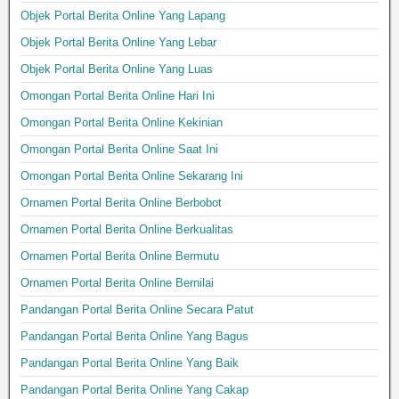
Objek Portal Berita Online Yang Lapang
Objek Portal Berita Online Yang Lebar
Objek Portal Berita Online Yang Luas
Omongan Portal Berita Online Hari Ini
Omongan Portal Berita Online Kekinian
Omongan Portal Berita Online Saat Ini
Omongan Portal Berita Online Sekarang Ini
Ornamen Portal Berita Online Berbobot
Ornamen Portal Berita Online Berkualitas
Ornamen Portal Berita Online Bermutu
Ornamen Portal Berita Online Bernilai
Pandangan Portal Berita Online Secara Patut
Pandangan Portal Berita Online Yang Bagus
Pandangan Portal Berita Online Yang Baik
Pandangan Portal Berita Online Yang Cakap