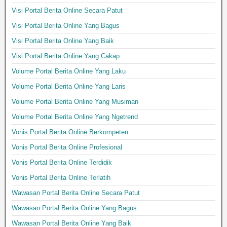
Visi Portal Berita Online Secara Patut
Visi Portal Berita Online Yang Bagus
Visi Portal Berita Online Yang Baik
Visi Portal Berita Online Yang Cakap
Volume Portal Berita Online Yang Laku
Volume Portal Berita Online Yang Laris
Volume Portal Berita Online Yang Musiman
Volume Portal Berita Online Yang Ngetrend
Vonis Portal Berita Online Berkompeten
Vonis Portal Berita Online Profesional
Vonis Portal Berita Online Terdidik
Vonis Portal Berita Online Terlatih
Wawasan Portal Berita Online Secara Patut
Wawasan Portal Berita Online Yang Bagus
Wawasan Portal Berita Online Yang Baik