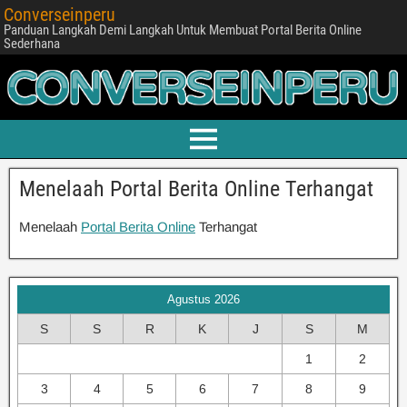
Converseinperu
Panduan Langkah Demi Langkah Untuk Membuat Portal Berita Online
Sederhana
Menelaah Portal Berita Online Terhangat
Menelaah
Portal Berita Online
Terhangat
Agustus 2026
S
S
R
K
J
S
M
1
2
3
4
5
6
7
8
9