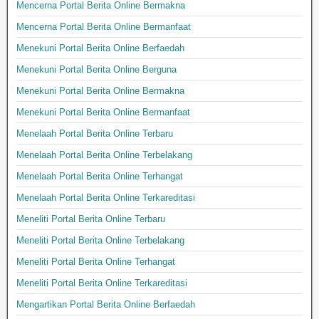
Mencerna Portal Berita Online Bermakna
Mencerna Portal Berita Online Bermanfaat
Menekuni Portal Berita Online Berfaedah
Menekuni Portal Berita Online Berguna
Menekuni Portal Berita Online Bermakna
Menekuni Portal Berita Online Bermanfaat
Menelaah Portal Berita Online Terbaru
Menelaah Portal Berita Online Terbelakang
Menelaah Portal Berita Online Terhangat
Menelaah Portal Berita Online Terkareditasi
Meneliti Portal Berita Online Terbaru
Meneliti Portal Berita Online Terbelakang
Meneliti Portal Berita Online Terhangat
Meneliti Portal Berita Online Terkareditasi
Mengartikan Portal Berita Online Berfaedah