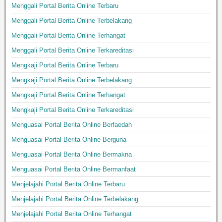
Menggali Portal Berita Online Terbaru
Menggali Portal Berita Online Terbelakang
Menggali Portal Berita Online Terhangat
Menggali Portal Berita Online Terkareditasi
Mengkaji Portal Berita Online Terbaru
Mengkaji Portal Berita Online Terbelakang
Mengkaji Portal Berita Online Terhangat
Mengkaji Portal Berita Online Terkareditasi
Menguasai Portal Berita Online Berfaedah
Menguasai Portal Berita Online Berguna
Menguasai Portal Berita Online Bermakna
Menguasai Portal Berita Online Bermanfaat
Menjelajahi Portal Berita Online Terbaru
Menjelajahi Portal Berita Online Terbelakang
Menjelajahi Portal Berita Online Terhangat