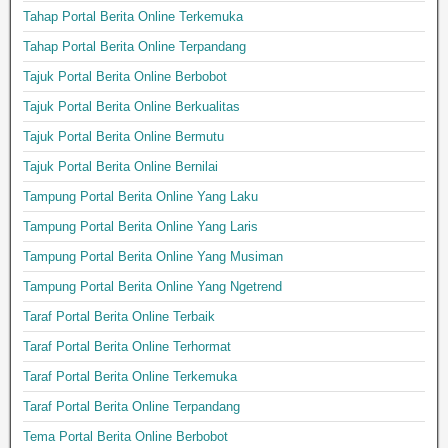
Tahap Portal Berita Online Terkemuka
Tahap Portal Berita Online Terpandang
Tajuk Portal Berita Online Berbobot
Tajuk Portal Berita Online Berkualitas
Tajuk Portal Berita Online Bermutu
Tajuk Portal Berita Online Bernilai
Tampung Portal Berita Online Yang Laku
Tampung Portal Berita Online Yang Laris
Tampung Portal Berita Online Yang Musiman
Tampung Portal Berita Online Yang Ngetrend
Taraf Portal Berita Online Terbaik
Taraf Portal Berita Online Terhormat
Taraf Portal Berita Online Terkemuka
Taraf Portal Berita Online Terpandang
Tema Portal Berita Online Berbobot