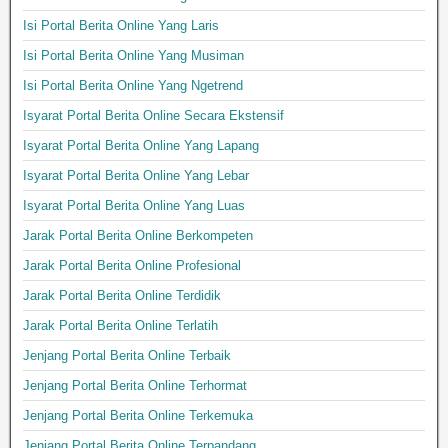
Isi Portal Berita Online Yang Laris
Isi Portal Berita Online Yang Musiman
Isi Portal Berita Online Yang Ngetrend
Isyarat Portal Berita Online Secara Ekstensif
Isyarat Portal Berita Online Yang Lapang
Isyarat Portal Berita Online Yang Lebar
Isyarat Portal Berita Online Yang Luas
Jarak Portal Berita Online Berkompeten
Jarak Portal Berita Online Profesional
Jarak Portal Berita Online Terdidik
Jarak Portal Berita Online Terlatih
Jenjang Portal Berita Online Terbaik
Jenjang Portal Berita Online Terhormat
Jenjang Portal Berita Online Terkemuka
Jenjang Portal Berita Online Terpandang