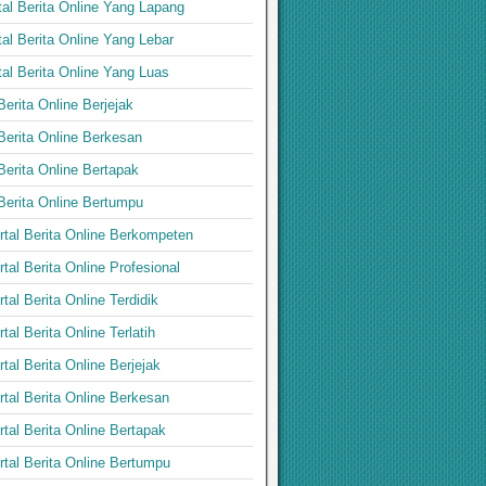
tal Berita Online Yang Lapang
tal Berita Online Yang Lebar
tal Berita Online Yang Luas
Berita Online Berjejak
 Berita Online Berkesan
 Berita Online Bertapak
 Berita Online Bertumpu
ortal Berita Online Berkompeten
rtal Berita Online Profesional
rtal Berita Online Terdidik
rtal Berita Online Terlatih
tal Berita Online Berjejak
rtal Berita Online Berkesan
rtal Berita Online Bertapak
rtal Berita Online Bertumpu