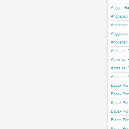
Anggai Por
Anggapan P
Anggapan P
Anggapan P
Anggapan P
Apresiasi P
Apresiasi 
Apresiasi 
Apresiasi 
Babak Port
Babak Port
Babak Port
Babak Port
Bicara Port
Bicara Por