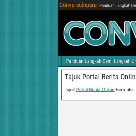
Converseinperu
Panduan Langkah Dem
Panduan Langkah Demi Langkah Unt
Tajuk Portal Berita Onli
Tajuk
Portal Berita Online
Bermutu