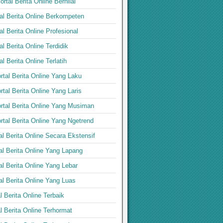
rtal Berita Online Bernilai
tal Berita Online Berkompeten
al Berita Online Profesional
al Berita Online Terdidik
al Berita Online Terlatih
rtal Berita Online Yang Laku
rtal Berita Online Yang Laris
rtal Berita Online Yang Musiman
rtal Berita Online Yang Ngetrend
al Berita Online Secara Ekstensif
al Berita Online Yang Lapang
al Berita Online Yang Lebar
al Berita Online Yang Luas
l Berita Online Terbaik
l Berita Online Terhormat