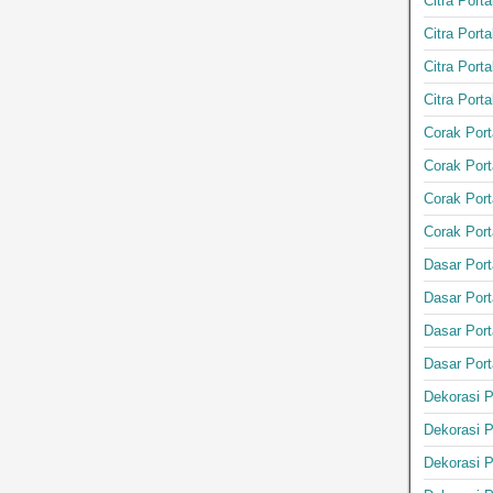
Citra Porta
Citra Port
Citra Porta
Citra Port
Corak Port
Corak Port
Corak Port
Corak Porta
Dasar Port
Dasar Port
Dasar Port
Dasar Porta
Dekorasi P
Dekorasi P
Dekorasi P