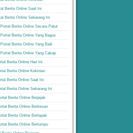
al Berita Online Saat Ini
tal Berita Online Sekarang Ini
Portal Berita Online Secara Patut
Portal Berita Online Yang Bagus
Portal Berita Online Yang Baik
Portal Berita Online Yang Cakap
tal Berita Online Hari Ini
rtal Berita Online Kekinian
tal Berita Online Saat Ini
rtal Berita Online Sekarang Ini
rtal Berita Online Berjejak
rtal Berita Online Berkesan
rtal Berita Online Bertapak
rtal Berita Online Bertumpu