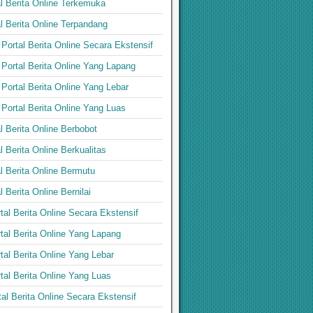
l Berita Online Terkemuka
l Berita Online Terpandang
ortal Berita Online Secara Ekstensif
ortal Berita Online Yang Lapang
ortal Berita Online Yang Lebar
ortal Berita Online Yang Luas
l Berita Online Berbobot
l Berita Online Berkualitas
al Berita Online Bermutu
l Berita Online Bernilai
rtal Berita Online Secara Ekstensif
rtal Berita Online Yang Lapang
rtal Berita Online Yang Lebar
rtal Berita Online Yang Luas
tal Berita Online Secara Ekstensif