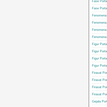
Fase Porta
Fase Porta
Fenomena P
Fenomena P
Fenomena P
Fenomena P
Figur Porta
Figur Porta
Figur Port
Figur Porta
Firasat Po
Firasat Po
Firasat Po
Firasat Po
Gejala Por