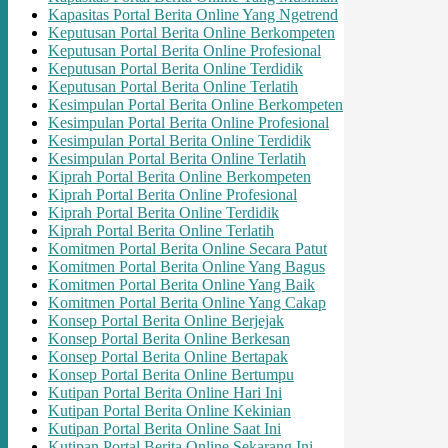
Kapasitas Portal Berita Online Yang Ngetrend
Keputusan Portal Berita Online Berkompeten
Keputusan Portal Berita Online Profesional
Keputusan Portal Berita Online Terdidik
Keputusan Portal Berita Online Terlatih
Kesimpulan Portal Berita Online Berkompeten
Kesimpulan Portal Berita Online Profesional
Kesimpulan Portal Berita Online Terdidik
Kesimpulan Portal Berita Online Terlatih
Kiprah Portal Berita Online Berkompeten
Kiprah Portal Berita Online Profesional
Kiprah Portal Berita Online Terdidik
Kiprah Portal Berita Online Terlatih
Komitmen Portal Berita Online Secara Patut
Komitmen Portal Berita Online Yang Bagus
Komitmen Portal Berita Online Yang Baik
Komitmen Portal Berita Online Yang Cakap
Konsep Portal Berita Online Berjejak
Konsep Portal Berita Online Berkesan
Konsep Portal Berita Online Bertapak
Konsep Portal Berita Online Bertumpu
Kutipan Portal Berita Online Hari Ini
Kutipan Portal Berita Online Kekinian
Kutipan Portal Berita Online Saat Ini
Kutipan Portal Berita Online Sekarang Ini