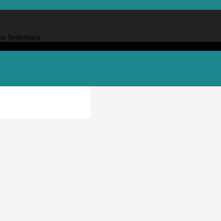
ne Sederhana
a Online Sederhana