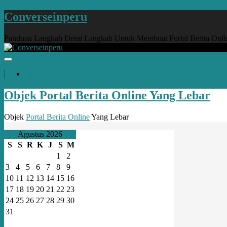
Converseinperu
Panduan Langkah Demi Langkah Untuk Membuat Portal Berita Onli
Panduan Langkah Demi Langkah Untuk Membuat Portal Berit
Objek Portal Berita Online Yang Lebar
Objek
Portal Berita Online
Yang Lebar
Agustus 2026
S
S
R
K
J
S
M
1
2
3
4
5
6
7
8
9
10
11
12
13
14
15
16
17
18
19
20
21
22
23
24
25
26
27
28
29
30
31