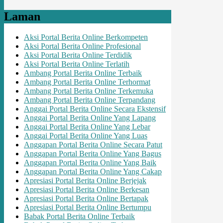
Laman
Aksi Portal Berita Online Berkompeten
Aksi Portal Berita Online Profesional
Aksi Portal Berita Online Terdidik
Aksi Portal Berita Online Terlatih
Ambang Portal Berita Online Terbaik
Ambang Portal Berita Online Terhormat
Ambang Portal Berita Online Terkemuka
Ambang Portal Berita Online Terpandang
Anggai Portal Berita Online Secara Ekstensif
Anggai Portal Berita Online Yang Lapang
Anggai Portal Berita Online Yang Lebar
Anggai Portal Berita Online Yang Luas
Anggapan Portal Berita Online Secara Patut
Anggapan Portal Berita Online Yang Bagus
Anggapan Portal Berita Online Yang Baik
Anggapan Portal Berita Online Yang Cakap
Apresiasi Portal Berita Online Berjejak
Apresiasi Portal Berita Online Berkesan
Apresiasi Portal Berita Online Bertapak
Apresiasi Portal Berita Online Bertumpu
Babak Portal Berita Online Terbaik