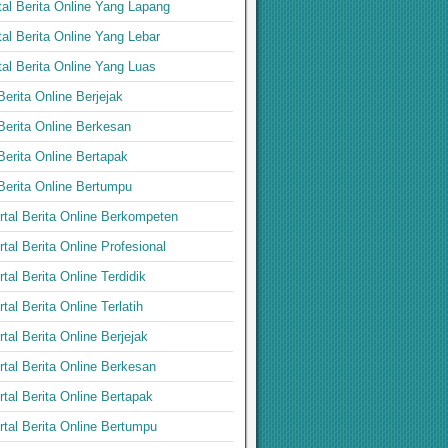
tal Berita Online Yang Lapang
tal Berita Online Yang Lebar
tal Berita Online Yang Luas
Berita Online Berjejak
 Berita Online Berkesan
 Berita Online Bertapak
 Berita Online Bertumpu
ortal Berita Online Berkompeten
rtal Berita Online Profesional
rtal Berita Online Terdidik
rtal Berita Online Terlatih
tal Berita Online Berjejak
rtal Berita Online Berkesan
rtal Berita Online Bertapak
rtal Berita Online Bertumpu