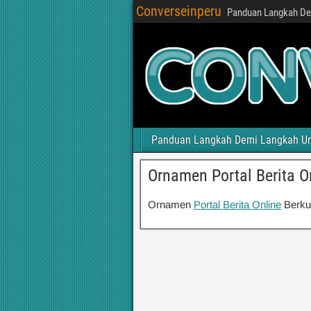
Converseinperu
Panduan Langkah Dem
Panduan Langkah Demi Langkah Unt
Ornamen Portal Berita O
Ornamen
Portal Berita Online
Berkua