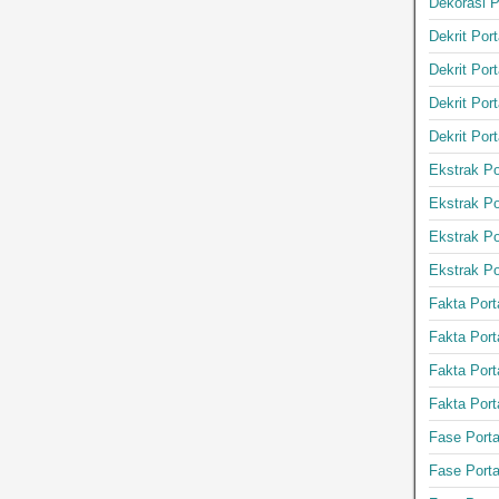
Dekorasi Po
Dekrit Por
Dekrit Port
Dekrit Port
Dekrit Port
Ekstrak Po
Ekstrak Po
Ekstrak Po
Ekstrak Po
Fakta Port
Fakta Port
Fakta Port
Fakta Port
Fase Porta
Fase Porta