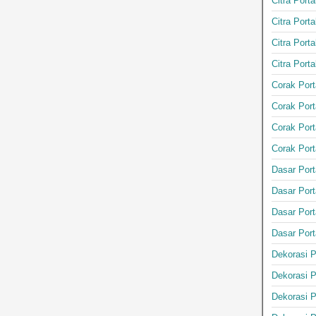
Citra Porta
Citra Port
Citra Porta
Citra Port
Corak Port
Corak Port
Corak Port
Corak Porta
Dasar Port
Dasar Port
Dasar Port
Dasar Porta
Dekorasi P
Dekorasi P
Dekorasi P