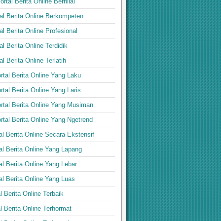
rtal Berita Online Bernilai
tal Berita Online Berkompeten
al Berita Online Profesional
al Berita Online Terdidik
al Berita Online Terlatih
rtal Berita Online Yang Laku
rtal Berita Online Yang Laris
rtal Berita Online Yang Musiman
rtal Berita Online Yang Ngetrend
al Berita Online Secara Ekstensif
al Berita Online Yang Lapang
al Berita Online Yang Lebar
al Berita Online Yang Luas
l Berita Online Terbaik
l Berita Online Terhormat