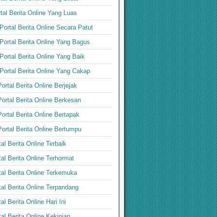
tal Berita Online Yang Luas
ortal Berita Online Secara Patut
ortal Berita Online Yang Bagus
ortal Berita Online Yang Baik
ortal Berita Online Yang Cakap
ortal Berita Online Berjejak
Portal Berita Online Berkesan
Portal Berita Online Bertapak
Portal Berita Online Bertumpu
al Berita Online Terbaik
al Berita Online Terhormat
al Berita Online Terkemuka
al Berita Online Terpandang
al Berita Online Hari Ini
tal Berita Online Kekinian