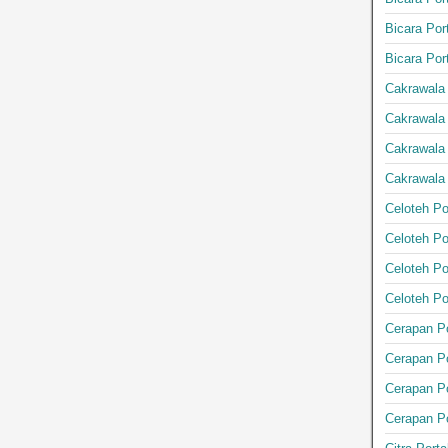
Bicara Port
Bicara Por
Cakrawala 
Cakrawala 
Cakrawala 
Cakrawala 
Celoteh Por
Celoteh Po
Celoteh Por
Celoteh Po
Cerapan Po
Cerapan Po
Cerapan Po
Cerapan Po