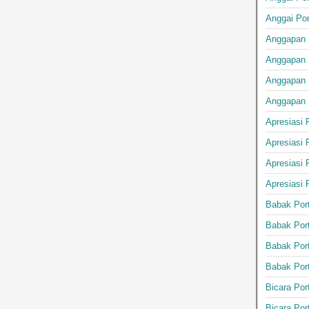
Anggai Por
Anggapan P
Anggapan P
Anggapan P
Anggapan P
Apresiasi P
Apresiasi 
Apresiasi 
Apresiasi 
Babak Port
Babak Port
Babak Port
Babak Port
Bicara Port
Bicara Por