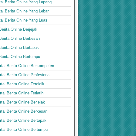
tal Berita Online Yang Lapang
tal Berita Online Yang Lebar
tal Berita Online Yang Luas
Berita Online Berjejak
 Berita Online Berkesan
 Berita Online Bertapak
 Berita Online Bertumpu
ortal Berita Online Berkompeten
rtal Berita Online Profesional
rtal Berita Online Terdidik
rtal Berita Online Terlatih
tal Berita Online Berjejak
rtal Berita Online Berkesan
rtal Berita Online Bertapak
rtal Berita Online Bertumpu