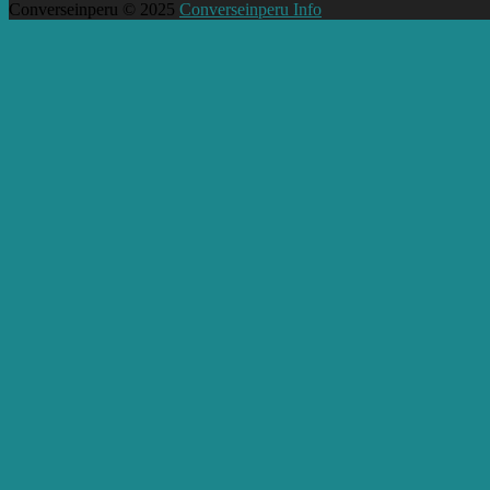
Converseinperu © 2025
Converseinperu Info