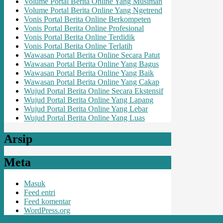
Volume Portal Berita Online Yang Musiman
Volume Portal Berita Online Yang Ngetrend
Vonis Portal Berita Online Berkompeten
Vonis Portal Berita Online Profesional
Vonis Portal Berita Online Terdidik
Vonis Portal Berita Online Terlatih
Wawasan Portal Berita Online Secara Patut
Wawasan Portal Berita Online Yang Bagus
Wawasan Portal Berita Online Yang Baik
Wawasan Portal Berita Online Yang Cakap
Wujud Portal Berita Online Secara Ekstensif
Wujud Portal Berita Online Yang Lapang
Wujud Portal Berita Online Yang Lebar
Wujud Portal Berita Online Yang Luas
Arsip
Meta
Masuk
Feed entri
Feed komentar
WordPress.org