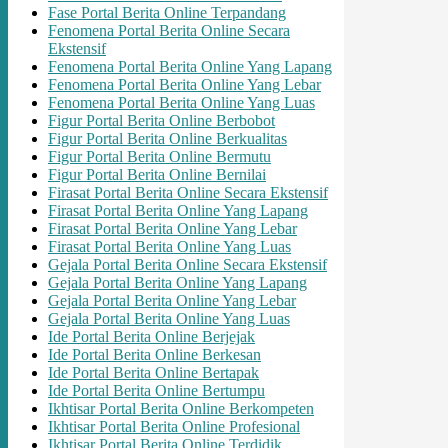
Fase Portal Berita Online Terpandang
Fenomena Portal Berita Online Secara
Ekstensif
Fenomena Portal Berita Online Yang Lapang
Fenomena Portal Berita Online Yang Lebar
Fenomena Portal Berita Online Yang Luas
Figur Portal Berita Online Berbobot
Figur Portal Berita Online Berkualitas
Figur Portal Berita Online Bermutu
Figur Portal Berita Online Bernilai
Firasat Portal Berita Online Secara Ekstensif
Firasat Portal Berita Online Yang Lapang
Firasat Portal Berita Online Yang Lebar
Firasat Portal Berita Online Yang Luas
Gejala Portal Berita Online Secara Ekstensif
Gejala Portal Berita Online Yang Lapang
Gejala Portal Berita Online Yang Lebar
Gejala Portal Berita Online Yang Luas
Ide Portal Berita Online Berjejak
Ide Portal Berita Online Berkesan
Ide Portal Berita Online Bertapak
Ide Portal Berita Online Bertumpu
Ikhtisar Portal Berita Online Berkompeten
Ikhtisar Portal Berita Online Profesional
Ikhtisar Portal Berita Online Terdidik