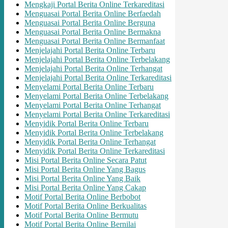
Mengkaji Portal Berita Online Terkareditasi
Menguasai Portal Berita Online Berfaedah
Menguasai Portal Berita Online Berguna
Menguasai Portal Berita Online Bermakna
Menguasai Portal Berita Online Bermanfaat
Menjelajahi Portal Berita Online Terbaru
Menjelajahi Portal Berita Online Terbelakang
Menjelajahi Portal Berita Online Terhangat
Menjelajahi Portal Berita Online Terkareditasi
Menyelami Portal Berita Online Terbaru
Menyelami Portal Berita Online Terbelakang
Menyelami Portal Berita Online Terhangat
Menyelami Portal Berita Online Terkareditasi
Menyidik Portal Berita Online Terbaru
Menyidik Portal Berita Online Terbelakang
Menyidik Portal Berita Online Terhangat
Menyidik Portal Berita Online Terkareditasi
Misi Portal Berita Online Secara Patut
Misi Portal Berita Online Yang Bagus
Misi Portal Berita Online Yang Baik
Misi Portal Berita Online Yang Cakap
Motif Portal Berita Online Berbobot
Motif Portal Berita Online Berkualitas
Motif Portal Berita Online Bermutu
Motif Portal Berita Online Bernilai