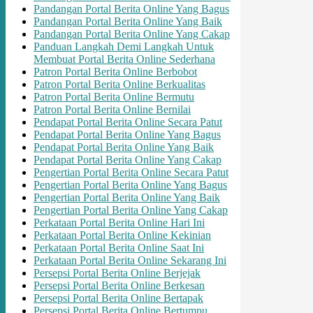
Pandangan Portal Berita Online Yang Bagus
Pandangan Portal Berita Online Yang Baik
Pandangan Portal Berita Online Yang Cakap
Panduan Langkah Demi Langkah Untuk
Membuat Portal Berita Online Sederhana
Patron Portal Berita Online Berbobot
Patron Portal Berita Online Berkualitas
Patron Portal Berita Online Bermutu
Patron Portal Berita Online Bernilai
Pendapat Portal Berita Online Secara Patut
Pendapat Portal Berita Online Yang Bagus
Pendapat Portal Berita Online Yang Baik
Pendapat Portal Berita Online Yang Cakap
Pengertian Portal Berita Online Secara Patut
Pengertian Portal Berita Online Yang Bagus
Pengertian Portal Berita Online Yang Baik
Pengertian Portal Berita Online Yang Cakap
Perkataan Portal Berita Online Hari Ini
Perkataan Portal Berita Online Kekinian
Perkataan Portal Berita Online Saat Ini
Perkataan Portal Berita Online Sekarang Ini
Persepsi Portal Berita Online Berjejak
Persepsi Portal Berita Online Berkesan
Persepsi Portal Berita Online Bertapak
Persepsi Portal Berita Online Bertumpu