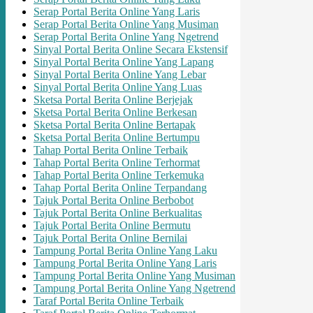
Serap Portal Berita Online Yang Laris
Serap Portal Berita Online Yang Musiman
Serap Portal Berita Online Yang Ngetrend
Sinyal Portal Berita Online Secara Ekstensif
Sinyal Portal Berita Online Yang Lapang
Sinyal Portal Berita Online Yang Lebar
Sinyal Portal Berita Online Yang Luas
Sketsa Portal Berita Online Berjejak
Sketsa Portal Berita Online Berkesan
Sketsa Portal Berita Online Bertapak
Sketsa Portal Berita Online Bertumpu
Tahap Portal Berita Online Terbaik
Tahap Portal Berita Online Terhormat
Tahap Portal Berita Online Terkemuka
Tahap Portal Berita Online Terpandang
Tajuk Portal Berita Online Berbobot
Tajuk Portal Berita Online Berkualitas
Tajuk Portal Berita Online Bermutu
Tajuk Portal Berita Online Bernilai
Tampung Portal Berita Online Yang Laku
Tampung Portal Berita Online Yang Laris
Tampung Portal Berita Online Yang Musiman
Tampung Portal Berita Online Yang Ngetrend
Taraf Portal Berita Online Terbaik