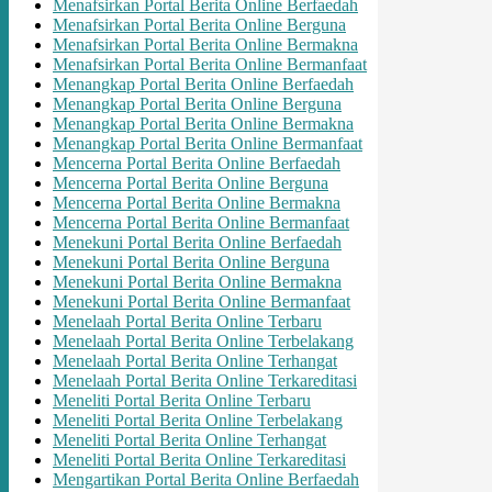
Menafsirkan Portal Berita Online Berfaedah
Menafsirkan Portal Berita Online Berguna
Menafsirkan Portal Berita Online Bermakna
Menafsirkan Portal Berita Online Bermanfaat
Menangkap Portal Berita Online Berfaedah
Menangkap Portal Berita Online Berguna
Menangkap Portal Berita Online Bermakna
Menangkap Portal Berita Online Bermanfaat
Mencerna Portal Berita Online Berfaedah
Mencerna Portal Berita Online Berguna
Mencerna Portal Berita Online Bermakna
Mencerna Portal Berita Online Bermanfaat
Menekuni Portal Berita Online Berfaedah
Menekuni Portal Berita Online Berguna
Menekuni Portal Berita Online Bermakna
Menekuni Portal Berita Online Bermanfaat
Menelaah Portal Berita Online Terbaru
Menelaah Portal Berita Online Terbelakang
Menelaah Portal Berita Online Terhangat
Menelaah Portal Berita Online Terkareditasi
Meneliti Portal Berita Online Terbaru
Meneliti Portal Berita Online Terbelakang
Meneliti Portal Berita Online Terhangat
Meneliti Portal Berita Online Terkareditasi
Mengartikan Portal Berita Online Berfaedah