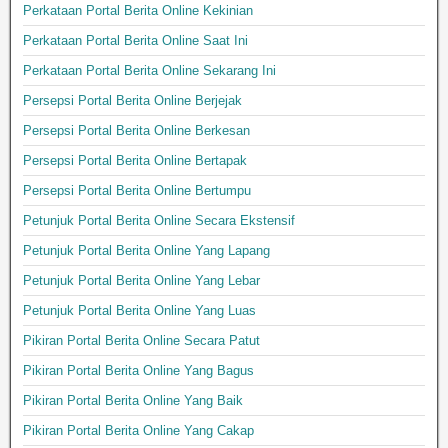
Perkataan Portal Berita Online Kekinian
Perkataan Portal Berita Online Saat Ini
Perkataan Portal Berita Online Sekarang Ini
Persepsi Portal Berita Online Berjejak
Persepsi Portal Berita Online Berkesan
Persepsi Portal Berita Online Bertapak
Persepsi Portal Berita Online Bertumpu
Petunjuk Portal Berita Online Secara Ekstensif
Petunjuk Portal Berita Online Yang Lapang
Petunjuk Portal Berita Online Yang Lebar
Petunjuk Portal Berita Online Yang Luas
Pikiran Portal Berita Online Secara Patut
Pikiran Portal Berita Online Yang Bagus
Pikiran Portal Berita Online Yang Baik
Pikiran Portal Berita Online Yang Cakap