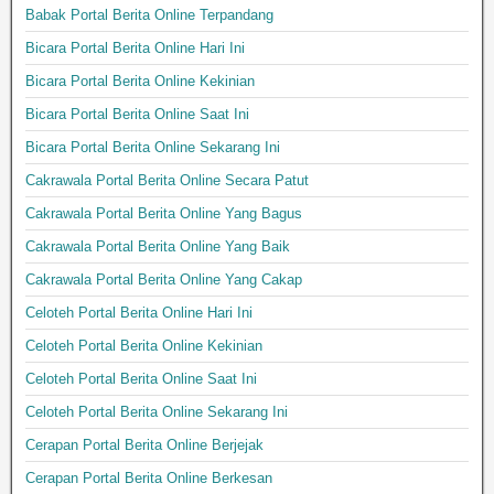
Babak Portal Berita Online Terpandang
Bicara Portal Berita Online Hari Ini
Bicara Portal Berita Online Kekinian
Bicara Portal Berita Online Saat Ini
Bicara Portal Berita Online Sekarang Ini
Cakrawala Portal Berita Online Secara Patut
Cakrawala Portal Berita Online Yang Bagus
Cakrawala Portal Berita Online Yang Baik
Cakrawala Portal Berita Online Yang Cakap
Celoteh Portal Berita Online Hari Ini
Celoteh Portal Berita Online Kekinian
Celoteh Portal Berita Online Saat Ini
Celoteh Portal Berita Online Sekarang Ini
Cerapan Portal Berita Online Berjejak
Cerapan Portal Berita Online Berkesan