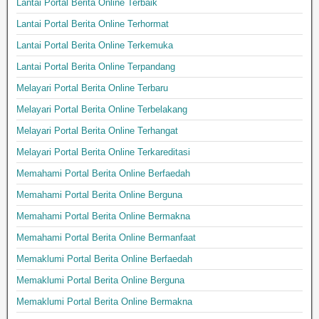
Lantai Portal Berita Online Terbaik
Lantai Portal Berita Online Terhormat
Lantai Portal Berita Online Terkemuka
Lantai Portal Berita Online Terpandang
Melayari Portal Berita Online Terbaru
Melayari Portal Berita Online Terbelakang
Melayari Portal Berita Online Terhangat
Melayari Portal Berita Online Terkareditasi
Memahami Portal Berita Online Berfaedah
Memahami Portal Berita Online Berguna
Memahami Portal Berita Online Bermakna
Memahami Portal Berita Online Bermanfaat
Memaklumi Portal Berita Online Berfaedah
Memaklumi Portal Berita Online Berguna
Memaklumi Portal Berita Online Bermakna