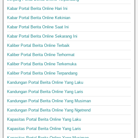
Kabar Portal Berita Online Hari Ini
Kabar Portal Berita Online Kekinian
Kabar Portal Berita Online Saat Ini
Kabar Portal Berita Online Sekarang Ini
Kaliber Portal Berita Online Terbaik
Kaliber Portal Berita Online Terhormat
Kaliber Portal Berita Online Terkemuka
Kaliber Portal Berita Online Terpandang
Kandungan Portal Berita Online Yang Laku
Kandungan Portal Berita Online Yang Laris
Kandungan Portal Berita Online Yang Musiman
Kandungan Portal Berita Online Yang Ngetrend
Kapasitas Portal Berita Online Yang Laku
Kapasitas Portal Berita Online Yang Laris
Kapasitas Portal Berita Online Yang Musiman