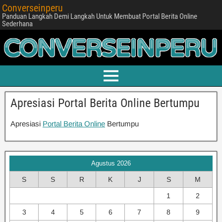
Converseinperu
Panduan Langkah Demi Langkah Untuk Membuat Portal Berita Online
Sederhana
Apresiasi Portal Berita Online Bertumpu
Apresiasi
Portal Berita Online
Bertumpu
Agustus 2026
S
S
R
K
J
S
M
1
2
3
4
5
6
7
8
9