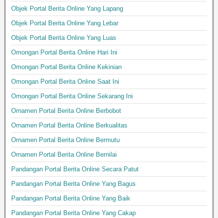
Objek Portal Berita Online Yang Lapang
Objek Portal Berita Online Yang Lebar
Objek Portal Berita Online Yang Luas
Omongan Portal Berita Online Hari Ini
Omongan Portal Berita Online Kekinian
Omongan Portal Berita Online Saat Ini
Omongan Portal Berita Online Sekarang Ini
Ornamen Portal Berita Online Berbobot
Ornamen Portal Berita Online Berkualitas
Ornamen Portal Berita Online Bermutu
Ornamen Portal Berita Online Bernilai
Pandangan Portal Berita Online Secara Patut
Pandangan Portal Berita Online Yang Bagus
Pandangan Portal Berita Online Yang Baik
Pandangan Portal Berita Online Yang Cakap