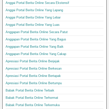
Anggai Portal Berita Online Secara Ekstensif
Anggai Portal Berita Online Yang Lapang
Anggai Portal Berita Online Yang Lebar
Anggai Portal Berita Online Yang Luas
Anggapan Portal Berita Online Secara Patut
Anggapan Portal Berita Online Yang Bagus
Anggapan Portal Berita Online Yang Baik
Anggapan Portal Berita Online Yang Cakap
Apresiasi Portal Berita Online Berjejak
Apresiasi Portal Berita Online Berkesan
Apresiasi Portal Berita Online Bertapak
Apresiasi Portal Berita Online Bertumpu
Babak Portal Berita Online Terbaik
Babak Portal Berita Online Terhormat
Babak Portal Berita Online Terkemuka