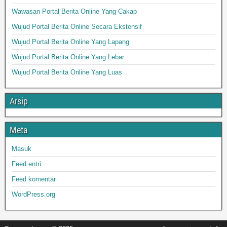
Wawasan Portal Berita Online Yang Cakap
Wujud Portal Berita Online Secara Ekstensif
Wujud Portal Berita Online Yang Lapang
Wujud Portal Berita Online Yang Lebar
Wujud Portal Berita Online Yang Luas
Arsip
Meta
Masuk
Feed entri
Feed komentar
WordPress.org