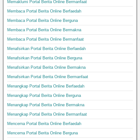
Memaklumi Portal Berita Online Bermanfaat
Membaca Portal Berita Online Berfaedah
Membaca Portal Berita Online Berguna
Membaca Portal Berita Online Bermakna
Membaca Portal Berita Online Bermanfaat
Menafsirkan Portal Berita Online Berfaedah
Menafsirkan Portal Berita Online Berguna
Menafsirkan Portal Berita Online Bermakna
Menafsirkan Portal Berita Online Bermanfaat
Menangkap Portal Berita Online Berfaedah
Menangkap Portal Berita Online Berguna
Menangkap Portal Berita Online Bermakna
Menangkap Portal Berita Online Bermanfaat
Mencerna Portal Berita Online Berfaedah
Mencerna Portal Berita Online Berguna