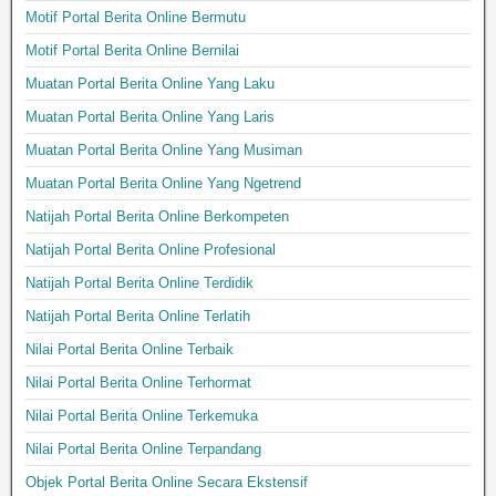
Motif Portal Berita Online Bermutu
Motif Portal Berita Online Bernilai
Muatan Portal Berita Online Yang Laku
Muatan Portal Berita Online Yang Laris
Muatan Portal Berita Online Yang Musiman
Muatan Portal Berita Online Yang Ngetrend
Natijah Portal Berita Online Berkompeten
Natijah Portal Berita Online Profesional
Natijah Portal Berita Online Terdidik
Natijah Portal Berita Online Terlatih
Nilai Portal Berita Online Terbaik
Nilai Portal Berita Online Terhormat
Nilai Portal Berita Online Terkemuka
Nilai Portal Berita Online Terpandang
Objek Portal Berita Online Secara Ekstensif