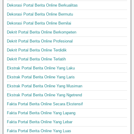
Dekorasi Portal Berita Online Berkualitas
Dekorasi Portal Berita Online Bermutu
Dekorasi Portal Berita Online Bernilai
Dekrit Portal Berita Online Berkompeten
Dekrit Portal Berita Online Profesional
Dekrit Portal Berita Online Terdidik
Dekrit Portal Berita Online Terlatih
Ekstrak Portal Berita Online Yang Laku
Ekstrak Portal Berita Online Yang Laris
Ekstrak Portal Berita Online Yang Musiman
Ekstrak Portal Berita Online Yang Ngetrend
Fakta Portal Berita Online Secara Ekstensif
Fakta Portal Berita Online Yang Lapang
Fakta Portal Berita Online Yang Lebar
Fakta Portal Berita Online Yang Luas