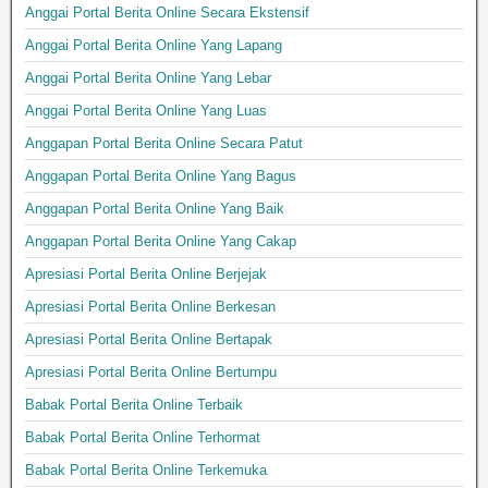
Anggai Portal Berita Online Secara Ekstensif
Anggai Portal Berita Online Yang Lapang
Anggai Portal Berita Online Yang Lebar
Anggai Portal Berita Online Yang Luas
Anggapan Portal Berita Online Secara Patut
Anggapan Portal Berita Online Yang Bagus
Anggapan Portal Berita Online Yang Baik
Anggapan Portal Berita Online Yang Cakap
Apresiasi Portal Berita Online Berjejak
Apresiasi Portal Berita Online Berkesan
Apresiasi Portal Berita Online Bertapak
Apresiasi Portal Berita Online Bertumpu
Babak Portal Berita Online Terbaik
Babak Portal Berita Online Terhormat
Babak Portal Berita Online Terkemuka