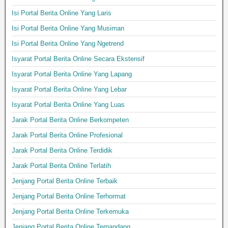
Isi Portal Berita Online Yang Laris
Isi Portal Berita Online Yang Musiman
Isi Portal Berita Online Yang Ngetrend
Isyarat Portal Berita Online Secara Ekstensif
Isyarat Portal Berita Online Yang Lapang
Isyarat Portal Berita Online Yang Lebar
Isyarat Portal Berita Online Yang Luas
Jarak Portal Berita Online Berkompeten
Jarak Portal Berita Online Profesional
Jarak Portal Berita Online Terdidik
Jarak Portal Berita Online Terlatih
Jenjang Portal Berita Online Terbaik
Jenjang Portal Berita Online Terhormat
Jenjang Portal Berita Online Terkemuka
Jenjang Portal Berita Online Terpandang