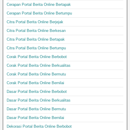
Cerapan Portal Berita Online Bertapak
Cerapan Portal Berita Online Bertumpu
Citra Portal Berita Online Berjejak
Citra Portal Berita Online Berkesan
Citra Portal Berita Online Bertapak
Citra Portal Berita Online Bertumpu
Corak Portal Berita Online Berbobot
Corak Portal Berita Online Berkualitas
Corak Portal Berita Online Bermutu
Corak Portal Berita Online Bernilai
Dasar Portal Berita Online Berbobot
Dasar Portal Berita Online Berkualitas
Dasar Portal Berita Online Bermutu
Dasar Portal Berita Online Bernilai
Dekorasi Portal Berita Online Berbobot