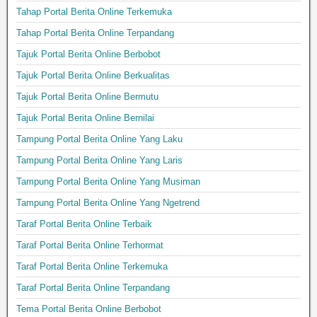
Tahap Portal Berita Online Terkemuka
Tahap Portal Berita Online Terpandang
Tajuk Portal Berita Online Berbobot
Tajuk Portal Berita Online Berkualitas
Tajuk Portal Berita Online Bermutu
Tajuk Portal Berita Online Bernilai
Tampung Portal Berita Online Yang Laku
Tampung Portal Berita Online Yang Laris
Tampung Portal Berita Online Yang Musiman
Tampung Portal Berita Online Yang Ngetrend
Taraf Portal Berita Online Terbaik
Taraf Portal Berita Online Terhormat
Taraf Portal Berita Online Terkemuka
Taraf Portal Berita Online Terpandang
Tema Portal Berita Online Berbobot