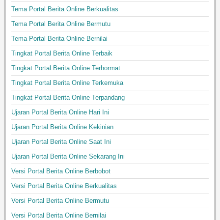
Tema Portal Berita Online Berkualitas
Tema Portal Berita Online Bermutu
Tema Portal Berita Online Bernilai
Tingkat Portal Berita Online Terbaik
Tingkat Portal Berita Online Terhormat
Tingkat Portal Berita Online Terkemuka
Tingkat Portal Berita Online Terpandang
Ujaran Portal Berita Online Hari Ini
Ujaran Portal Berita Online Kekinian
Ujaran Portal Berita Online Saat Ini
Ujaran Portal Berita Online Sekarang Ini
Versi Portal Berita Online Berbobot
Versi Portal Berita Online Berkualitas
Versi Portal Berita Online Bermutu
Versi Portal Berita Online Bernilai