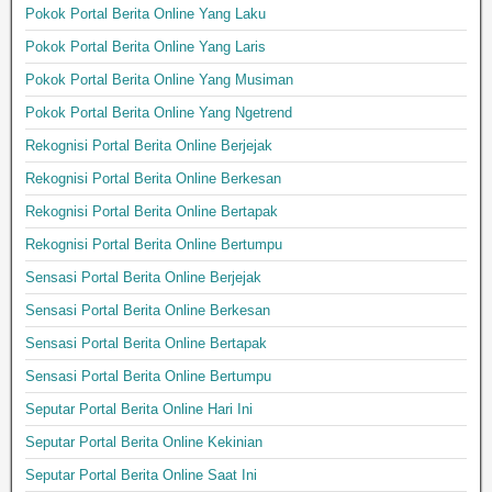
Pokok Portal Berita Online Yang Laku
Pokok Portal Berita Online Yang Laris
Pokok Portal Berita Online Yang Musiman
Pokok Portal Berita Online Yang Ngetrend
Rekognisi Portal Berita Online Berjejak
Rekognisi Portal Berita Online Berkesan
Rekognisi Portal Berita Online Bertapak
Rekognisi Portal Berita Online Bertumpu
Sensasi Portal Berita Online Berjejak
Sensasi Portal Berita Online Berkesan
Sensasi Portal Berita Online Bertapak
Sensasi Portal Berita Online Bertumpu
Seputar Portal Berita Online Hari Ini
Seputar Portal Berita Online Kekinian
Seputar Portal Berita Online Saat Ini