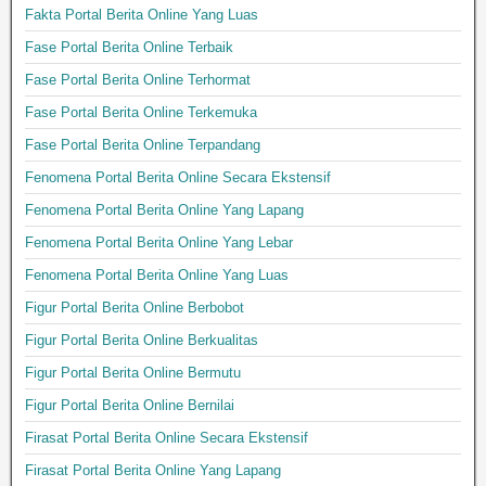
Fakta Portal Berita Online Yang Luas
Fase Portal Berita Online Terbaik
Fase Portal Berita Online Terhormat
Fase Portal Berita Online Terkemuka
Fase Portal Berita Online Terpandang
Fenomena Portal Berita Online Secara Ekstensif
Fenomena Portal Berita Online Yang Lapang
Fenomena Portal Berita Online Yang Lebar
Fenomena Portal Berita Online Yang Luas
Figur Portal Berita Online Berbobot
Figur Portal Berita Online Berkualitas
Figur Portal Berita Online Bermutu
Figur Portal Berita Online Bernilai
Firasat Portal Berita Online Secara Ekstensif
Firasat Portal Berita Online Yang Lapang