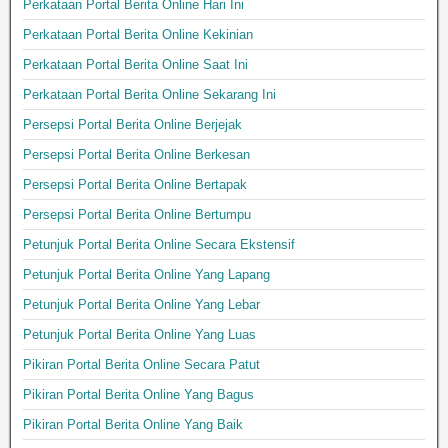
Perkataan Portal Berita Online Hari Ini
Perkataan Portal Berita Online Kekinian
Perkataan Portal Berita Online Saat Ini
Perkataan Portal Berita Online Sekarang Ini
Persepsi Portal Berita Online Berjejak
Persepsi Portal Berita Online Berkesan
Persepsi Portal Berita Online Bertapak
Persepsi Portal Berita Online Bertumpu
Petunjuk Portal Berita Online Secara Ekstensif
Petunjuk Portal Berita Online Yang Lapang
Petunjuk Portal Berita Online Yang Lebar
Petunjuk Portal Berita Online Yang Luas
Pikiran Portal Berita Online Secara Patut
Pikiran Portal Berita Online Yang Bagus
Pikiran Portal Berita Online Yang Baik