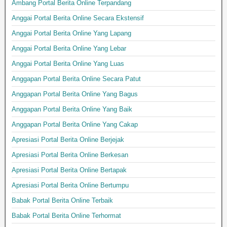
Ambang Portal Berita Online Terpandang
Anggai Portal Berita Online Secara Ekstensif
Anggai Portal Berita Online Yang Lapang
Anggai Portal Berita Online Yang Lebar
Anggai Portal Berita Online Yang Luas
Anggapan Portal Berita Online Secara Patut
Anggapan Portal Berita Online Yang Bagus
Anggapan Portal Berita Online Yang Baik
Anggapan Portal Berita Online Yang Cakap
Apresiasi Portal Berita Online Berjejak
Apresiasi Portal Berita Online Berkesan
Apresiasi Portal Berita Online Bertapak
Apresiasi Portal Berita Online Bertumpu
Babak Portal Berita Online Terbaik
Babak Portal Berita Online Terhormat