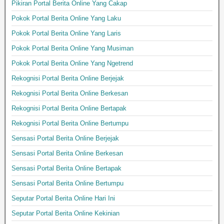
Pikiran Portal Berita Online Yang Cakap
Pokok Portal Berita Online Yang Laku
Pokok Portal Berita Online Yang Laris
Pokok Portal Berita Online Yang Musiman
Pokok Portal Berita Online Yang Ngetrend
Rekognisi Portal Berita Online Berjejak
Rekognisi Portal Berita Online Berkesan
Rekognisi Portal Berita Online Bertapak
Rekognisi Portal Berita Online Bertumpu
Sensasi Portal Berita Online Berjejak
Sensasi Portal Berita Online Berkesan
Sensasi Portal Berita Online Bertapak
Sensasi Portal Berita Online Bertumpu
Seputar Portal Berita Online Hari Ini
Seputar Portal Berita Online Kekinian