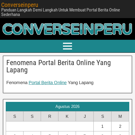
Converseinperu
Panduan Langkah Demi Langkah Untuk Membuat Portal Berita Online
Sederhana
Fenomena Portal Berita Online Yang
Lapang
Fenomena
Portal Berita Online
Yang Lapang
Agustus 2026
S
S
R
K
J
S
M
1
2