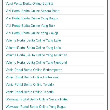
Versi Portal Berita Online Bernilai
Visi Portal Berita Online Secara Patut
Visi Portal Berita Online Yang Bagus
Visi Portal Berita Online Yang Baik
Visi Portal Berita Online Yang Cakap
Volume Portal Berita Online Yang Laku
Volume Portal Berita Online Yang Laris
Volume Portal Berita Online Yang Musiman
Volume Portal Berita Online Yang Ngetrend
Vonis Portal Berita Online Berkompeten
Vonis Portal Berita Online Profesional
Vonis Portal Berita Online Terdidik
Vonis Portal Berita Online Terlatih
Wawasan Portal Berita Online Secara Patut
Wawasan Portal Berita Online Yang Bagus