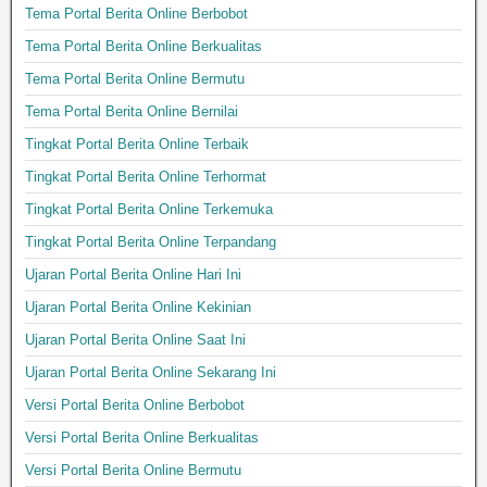
Tema Portal Berita Online Berbobot
Tema Portal Berita Online Berkualitas
Tema Portal Berita Online Bermutu
Tema Portal Berita Online Bernilai
Tingkat Portal Berita Online Terbaik
Tingkat Portal Berita Online Terhormat
Tingkat Portal Berita Online Terkemuka
Tingkat Portal Berita Online Terpandang
Ujaran Portal Berita Online Hari Ini
Ujaran Portal Berita Online Kekinian
Ujaran Portal Berita Online Saat Ini
Ujaran Portal Berita Online Sekarang Ini
Versi Portal Berita Online Berbobot
Versi Portal Berita Online Berkualitas
Versi Portal Berita Online Bermutu