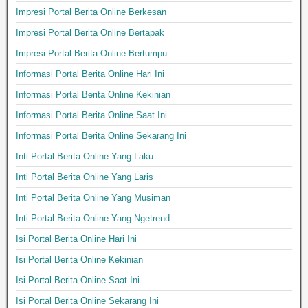
Impresi Portal Berita Online Berkesan
Impresi Portal Berita Online Bertapak
Impresi Portal Berita Online Bertumpu
Informasi Portal Berita Online Hari Ini
Informasi Portal Berita Online Kekinian
Informasi Portal Berita Online Saat Ini
Informasi Portal Berita Online Sekarang Ini
Inti Portal Berita Online Yang Laku
Inti Portal Berita Online Yang Laris
Inti Portal Berita Online Yang Musiman
Inti Portal Berita Online Yang Ngetrend
Isi Portal Berita Online Hari Ini
Isi Portal Berita Online Kekinian
Isi Portal Berita Online Saat Ini
Isi Portal Berita Online Sekarang Ini