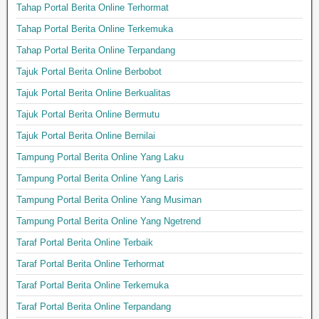
Tahap Portal Berita Online Terhormat
Tahap Portal Berita Online Terkemuka
Tahap Portal Berita Online Terpandang
Tajuk Portal Berita Online Berbobot
Tajuk Portal Berita Online Berkualitas
Tajuk Portal Berita Online Bermutu
Tajuk Portal Berita Online Bernilai
Tampung Portal Berita Online Yang Laku
Tampung Portal Berita Online Yang Laris
Tampung Portal Berita Online Yang Musiman
Tampung Portal Berita Online Yang Ngetrend
Taraf Portal Berita Online Terbaik
Taraf Portal Berita Online Terhormat
Taraf Portal Berita Online Terkemuka
Taraf Portal Berita Online Terpandang