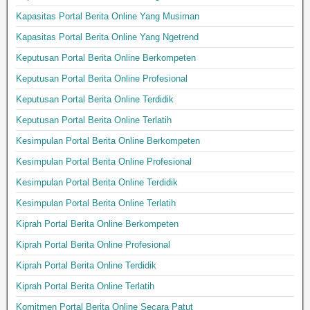
Kapasitas Portal Berita Online Yang Musiman
Kapasitas Portal Berita Online Yang Ngetrend
Keputusan Portal Berita Online Berkompeten
Keputusan Portal Berita Online Profesional
Keputusan Portal Berita Online Terdidik
Keputusan Portal Berita Online Terlatih
Kesimpulan Portal Berita Online Berkompeten
Kesimpulan Portal Berita Online Profesional
Kesimpulan Portal Berita Online Terdidik
Kesimpulan Portal Berita Online Terlatih
Kiprah Portal Berita Online Berkompeten
Kiprah Portal Berita Online Profesional
Kiprah Portal Berita Online Terdidik
Kiprah Portal Berita Online Terlatih
Komitmen Portal Berita Online Secara Patut