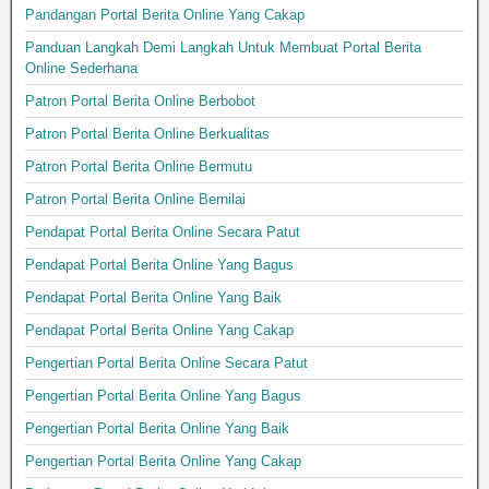
Pandangan Portal Berita Online Yang Cakap
Panduan Langkah Demi Langkah Untuk Membuat Portal Berita
Online Sederhana
Patron Portal Berita Online Berbobot
Patron Portal Berita Online Berkualitas
Patron Portal Berita Online Bermutu
Patron Portal Berita Online Bernilai
Pendapat Portal Berita Online Secara Patut
Pendapat Portal Berita Online Yang Bagus
Pendapat Portal Berita Online Yang Baik
Pendapat Portal Berita Online Yang Cakap
Pengertian Portal Berita Online Secara Patut
Pengertian Portal Berita Online Yang Bagus
Pengertian Portal Berita Online Yang Baik
Pengertian Portal Berita Online Yang Cakap