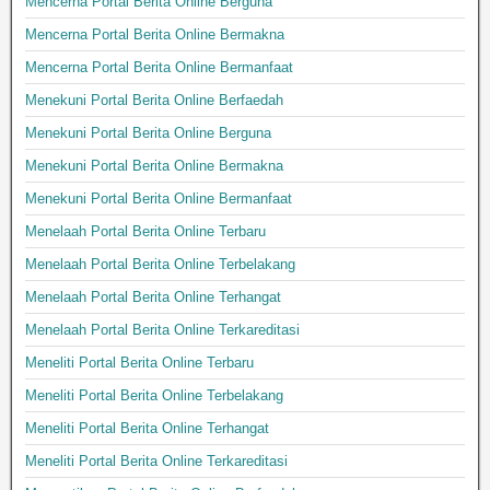
Mencerna Portal Berita Online Berguna
Mencerna Portal Berita Online Bermakna
Mencerna Portal Berita Online Bermanfaat
Menekuni Portal Berita Online Berfaedah
Menekuni Portal Berita Online Berguna
Menekuni Portal Berita Online Bermakna
Menekuni Portal Berita Online Bermanfaat
Menelaah Portal Berita Online Terbaru
Menelaah Portal Berita Online Terbelakang
Menelaah Portal Berita Online Terhangat
Menelaah Portal Berita Online Terkareditasi
Meneliti Portal Berita Online Terbaru
Meneliti Portal Berita Online Terbelakang
Meneliti Portal Berita Online Terhangat
Meneliti Portal Berita Online Terkareditasi