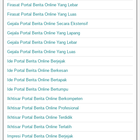
Firasat Portal Berita Online Yang Lebar
Firasat Portal Berita Online Yang Luas
Gejala Portal Berita Online Secara Ekstensif
Gejala Portal Berita Online Yang Lapang
Gejala Portal Berita Online Yang Lebar
Gejala Portal Berita Online Yang Luas
Ide Portal Berita Online Berjejak
Ide Portal Berita Online Berkesan
Ide Portal Berita Online Bertapak
Ide Portal Berita Online Bertumpu
Ikhtisar Portal Berita Online Berkompeten
Ikhtisar Portal Berita Online Profesional
Ikhtisar Portal Berita Online Terdidik
Ikhtisar Portal Berita Online Terlatih
Impresi Portal Berita Online Berjejak