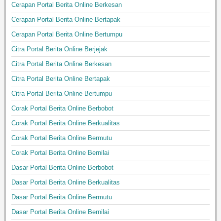
Cerapan Portal Berita Online Berkesan
Cerapan Portal Berita Online Bertapak
Cerapan Portal Berita Online Bertumpu
Citra Portal Berita Online Berjejak
Citra Portal Berita Online Berkesan
Citra Portal Berita Online Bertapak
Citra Portal Berita Online Bertumpu
Corak Portal Berita Online Berbobot
Corak Portal Berita Online Berkualitas
Corak Portal Berita Online Bermutu
Corak Portal Berita Online Bernilai
Dasar Portal Berita Online Berbobot
Dasar Portal Berita Online Berkualitas
Dasar Portal Berita Online Bermutu
Dasar Portal Berita Online Bernilai