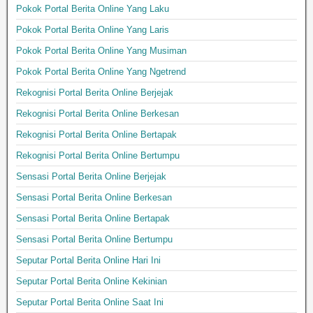
Pokok Portal Berita Online Yang Laku
Pokok Portal Berita Online Yang Laris
Pokok Portal Berita Online Yang Musiman
Pokok Portal Berita Online Yang Ngetrend
Rekognisi Portal Berita Online Berjejak
Rekognisi Portal Berita Online Berkesan
Rekognisi Portal Berita Online Bertapak
Rekognisi Portal Berita Online Bertumpu
Sensasi Portal Berita Online Berjejak
Sensasi Portal Berita Online Berkesan
Sensasi Portal Berita Online Bertapak
Sensasi Portal Berita Online Bertumpu
Seputar Portal Berita Online Hari Ini
Seputar Portal Berita Online Kekinian
Seputar Portal Berita Online Saat Ini