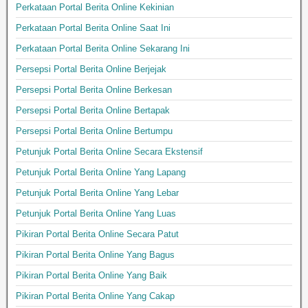
Perkataan Portal Berita Online Kekinian
Perkataan Portal Berita Online Saat Ini
Perkataan Portal Berita Online Sekarang Ini
Persepsi Portal Berita Online Berjejak
Persepsi Portal Berita Online Berkesan
Persepsi Portal Berita Online Bertapak
Persepsi Portal Berita Online Bertumpu
Petunjuk Portal Berita Online Secara Ekstensif
Petunjuk Portal Berita Online Yang Lapang
Petunjuk Portal Berita Online Yang Lebar
Petunjuk Portal Berita Online Yang Luas
Pikiran Portal Berita Online Secara Patut
Pikiran Portal Berita Online Yang Bagus
Pikiran Portal Berita Online Yang Baik
Pikiran Portal Berita Online Yang Cakap