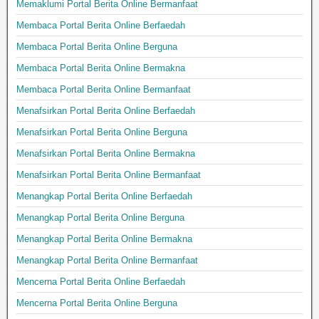
Memaklumi Portal Berita Online Bermanfaat
Membaca Portal Berita Online Berfaedah
Membaca Portal Berita Online Berguna
Membaca Portal Berita Online Bermakna
Membaca Portal Berita Online Bermanfaat
Menafsirkan Portal Berita Online Berfaedah
Menafsirkan Portal Berita Online Berguna
Menafsirkan Portal Berita Online Bermakna
Menafsirkan Portal Berita Online Bermanfaat
Menangkap Portal Berita Online Berfaedah
Menangkap Portal Berita Online Berguna
Menangkap Portal Berita Online Bermakna
Menangkap Portal Berita Online Bermanfaat
Mencerna Portal Berita Online Berfaedah
Mencerna Portal Berita Online Berguna