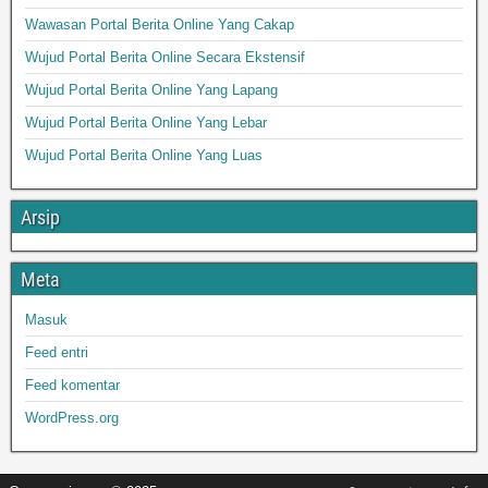
Wawasan Portal Berita Online Yang Cakap
Wujud Portal Berita Online Secara Ekstensif
Wujud Portal Berita Online Yang Lapang
Wujud Portal Berita Online Yang Lebar
Wujud Portal Berita Online Yang Luas
Arsip
Meta
Masuk
Feed entri
Feed komentar
WordPress.org