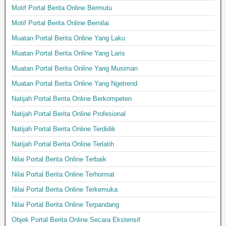
Motif Portal Berita Online Bermutu
Motif Portal Berita Online Bernilai
Muatan Portal Berita Online Yang Laku
Muatan Portal Berita Online Yang Laris
Muatan Portal Berita Online Yang Musiman
Muatan Portal Berita Online Yang Ngetrend
Natijah Portal Berita Online Berkompeten
Natijah Portal Berita Online Profesional
Natijah Portal Berita Online Terdidik
Natijah Portal Berita Online Terlatih
Nilai Portal Berita Online Terbaik
Nilai Portal Berita Online Terhormat
Nilai Portal Berita Online Terkemuka
Nilai Portal Berita Online Terpandang
Objek Portal Berita Online Secara Ekstensif