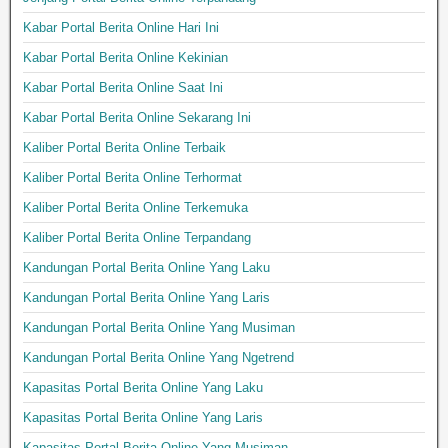
Kabar Portal Berita Online Hari Ini
Kabar Portal Berita Online Kekinian
Kabar Portal Berita Online Saat Ini
Kabar Portal Berita Online Sekarang Ini
Kaliber Portal Berita Online Terbaik
Kaliber Portal Berita Online Terhormat
Kaliber Portal Berita Online Terkemuka
Kaliber Portal Berita Online Terpandang
Kandungan Portal Berita Online Yang Laku
Kandungan Portal Berita Online Yang Laris
Kandungan Portal Berita Online Yang Musiman
Kandungan Portal Berita Online Yang Ngetrend
Kapasitas Portal Berita Online Yang Laku
Kapasitas Portal Berita Online Yang Laris
Kapasitas Portal Berita Online Yang Musiman