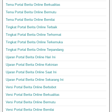
Tema Portal Berita Online Berkualitas
Tema Portal Berita Online Bermutu
Tema Portal Berita Online Bernilai
Tingkat Portal Berita Online Terbaik
Tingkat Portal Berita Online Terhormat
Tingkat Portal Berita Online Terkemuka
Tingkat Portal Berita Online Terpandang
Ujaran Portal Berita Online Hari Ini
Ujaran Portal Berita Online Kekinian
Ujaran Portal Berita Online Saat Ini
Ujaran Portal Berita Online Sekarang Ini
Versi Portal Berita Online Berbobot
Versi Portal Berita Online Berkualitas
Versi Portal Berita Online Bermutu
Versi Portal Berita Online Bernilai