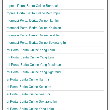
Impresi Portal Berita Online Bertapak
Impresi Portal Berita Online Bertumpu
Informasi Portal Berita Online Hari Ini
Informasi Portal Berita Online Kekinian
Informasi Portal Berita Online Saat Ini
Informasi Portal Berita Online Sekarang Ini
Inti Portal Berita Online Yang Laku
Inti Portal Berita Online Yang Laris
Inti Portal Berita Online Yang Musiman
Inti Portal Berita Online Yang Ngetrend
Isi Portal Berita Online Hari Ini
Isi Portal Berita Online Kekinian
Isi Portal Berita Online Saat Ini
Isi Portal Berita Online Sekarang Ini
Isi Portal Berita Online Yang Laku