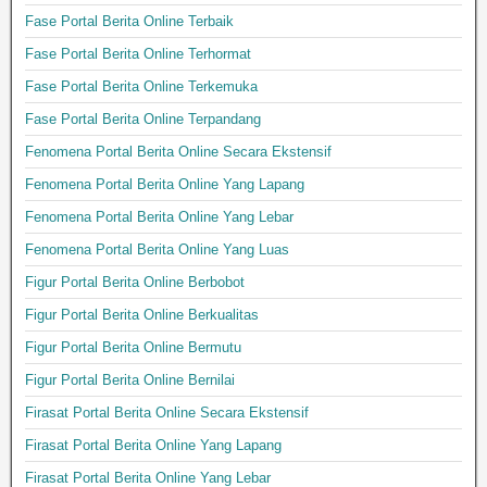
Fase Portal Berita Online Terbaik
Fase Portal Berita Online Terhormat
Fase Portal Berita Online Terkemuka
Fase Portal Berita Online Terpandang
Fenomena Portal Berita Online Secara Ekstensif
Fenomena Portal Berita Online Yang Lapang
Fenomena Portal Berita Online Yang Lebar
Fenomena Portal Berita Online Yang Luas
Figur Portal Berita Online Berbobot
Figur Portal Berita Online Berkualitas
Figur Portal Berita Online Bermutu
Figur Portal Berita Online Bernilai
Firasat Portal Berita Online Secara Ekstensif
Firasat Portal Berita Online Yang Lapang
Firasat Portal Berita Online Yang Lebar