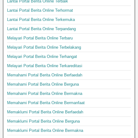
Lantai Portal Berita Online Terbaik
Lantai Portal Berita Online Terhormat
Lantai Portal Berita Online Terkemuka
Lantai Portal Berita Online Terpandang
Melayari Portal Berita Online Terbaru
Melayari Portal Berita Online Terbelakang
Melayari Portal Berita Online Terhangat
Melayari Portal Berita Online Terkareditasi
Memahami Portal Berita Online Berfaedah
Memahami Portal Berita Online Berguna
Memahami Portal Berita Online Bermakna
Memahami Portal Berita Online Bermanfaat
Memaklumi Portal Berita Online Berfaedah
Memaklumi Portal Berita Online Berguna
Memaklumi Portal Berita Online Bermakna